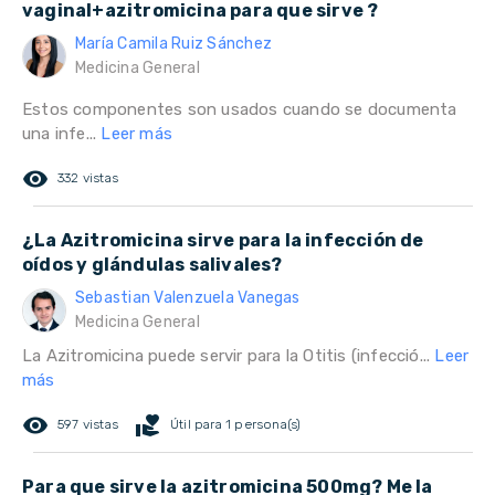
vaginal+azitromicina para que sirve ?
María Camila Ruiz Sánchez
Medicina General
Estos componentes son usados cuando se documenta
una infe...
Leer más
remove_red_eye
332 vistas
¿La Azitromicina sirve para la infección de
oídos y glándulas salivales?
Sebastian Valenzuela Vanegas
Medicina General
La Azitromicina puede servir para la Otitis (infecció...
Leer
más
remove_red_eye
volunteer_activism
597 vistas
Útil para 1 persona(s)
Para que sirve la azitromicina 500mg? Me la