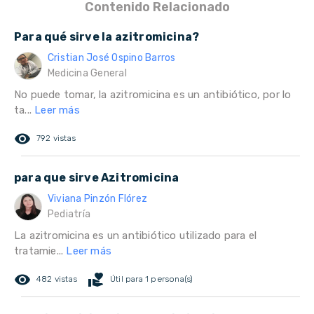
Contenido Relacionado
Para qué sirve la azitromicina?
Cristian José Ospino Barros
Medicina General
No puede tomar, la azitromicina es un antibiótico, por lo
ta...
Leer más
remove_red_eye
792 vistas
para que sirve Azitromicina
Viviana Pinzón Flórez
Pediatría
La azitromicina es un antibiótico utilizado para el
tratamie...
Leer más
remove_red_eye
volunteer_activism
482 vistas
Útil para 1 persona(s)