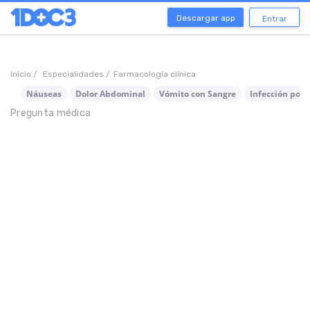
Descargar app
Entrar
Inicio /
Especialidades /
Farmacología clínica
Náuseas
Dolor Abdominal
Vómito con Sangre
Infección por
Pregunta médica