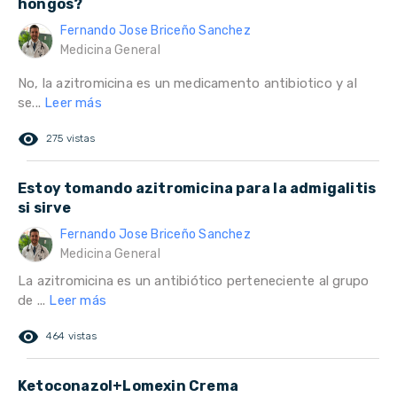
hongos?
Fernando Jose Briceño Sanchez
Medicina General
No, la azitromicina es un medicamento antibiotico y al
se...
Leer más
remove_red_eye
275 vistas
Estoy tomando azitromicina para la admigalitis
si sirve
Fernando Jose Briceño Sanchez
Medicina General
La azitromicina es un antibiótico perteneciente al grupo
de ...
Leer más
remove_red_eye
464 vistas
Ketoconazol+Lomexin Crema