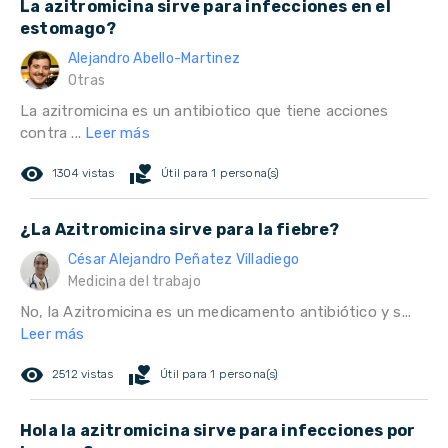
La azitromicina sirve para infecciones en el
estomago?
Alejandro Abello-Martinez
Otras
La azitromicina es un antibiotico que tiene acciones
contra ...
Leer más
remove_red_eye
volunteer_activism
1304 vistas
Útil para 1 persona(s)
¿La Azitromicina sirve para la fiebre?
César Alejandro Peñatez Villadiego
Medicina del trabajo
No, la Azitromicina es un medicamento antibiótico y s...
Leer más
remove_red_eye
volunteer_activism
2512 vistas
Útil para 1 persona(s)
Hola la azitromicina sirve para infecciones por