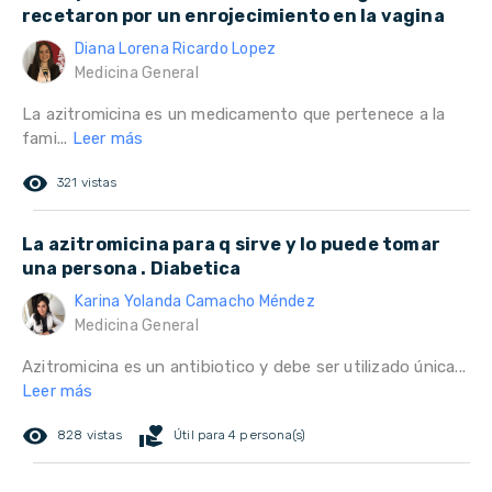
recetaron por un enrojecimiento en la vagina
Diana Lorena Ricardo Lopez
Medicina General
La azitromicina es un medicamento que pertenece a la
fami...
Leer más
remove_red_eye
321 vistas
La azitromicina para q sirve y lo puede tomar
una persona . Diabetica
Karina Yolanda Camacho Méndez
Medicina General
Azitromicina es un antibiotico y debe ser utilizado única...
Leer más
remove_red_eye
volunteer_activism
828 vistas
Útil para 4 persona(s)