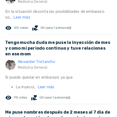
Medicina General
En la situación descrita las posibilidades de embarazo
so...
Leer más
remove_red_eye
volunteer_activism
120 vistas
Útil para 1 persona(s)
Tengo mucha duda me puse la inyección de mes
y como mi periodo continuo y tuve relaciones
en ese mom
Alexander Tristancho
Medicina General
Si puede quedar en embarazo ya que:
La inyecci...
Leer más
remove_red_eye
volunteer_activism
113 vistas
Útil para 1 persona(s)
Me puse nombres después de 2 meses al 7 dia de