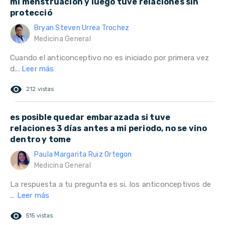
mi menstruación y luego tuve relaciones sin
protecció
Bryan Steven Urrea Trochez
Medicina General
Cuando el anticonceptivo no es iniciado por primera vez
d...
Leer más
remove_red_eye
212 vistas
es posible quedar embarazada si tuve
relaciones 3 días antes a mi periodo, no se vino
dentro y tome
Paula Margarita Ruiz Ortegon
Medicina General
La respuesta a tu pregunta es si, los anticonceptivos de
...
Leer más
remove_red_eye
515 vistas