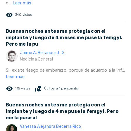
q...
Leer más
remove_red_eye
340 vistas
Buenas noches antes me protegía con el
implante y luego de 4 meses me puse la femgyl.
Pero me la pu
Jaime A. Betancurth G.
Medicina General
Si, existe riesgo de embarazo, porque de acuerdo a la inf...
Leer más
remove_red_eye
volunteer_activism
115 vistas
Útil para 1 persona(s)
Buenas noches antes me protegía con el
implante y luego de 4 me puse la femgyl. Pero
me la puse al
Vanessa Alejandra Becerra Rico