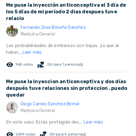
Me puse la inyección anticonceptiva el 3 día de
los 5 días de mi período 2 dias despues tuve
relacio
Fernando Jose Briceño Sanchez
Medicina General
Las probabilidades de embarazo son bajas, ýa que al
haber...
Leer más
remove_red_eye
volunteer_activism
965 vistas
Útil para 1 persona(s)
Me puse la inyeccion anticonceptiva y dos días
después tuve relaciones sin proteccion , puedo
quedar
Diego Camilo Sanchez Bernal
Medicina General
En este caso Estás protegida des...
Leer más
remove_red_eye
volunteer_activism
2699 vistas
Útil para 4 persona(s)