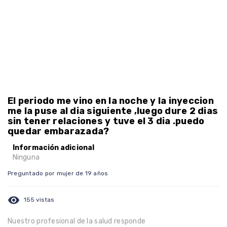
El periodo me vino en la noche y la inyeccion
me la puse al dia siguiente ,luego dure 2 dias
sin tener relaciones y tuve el 3 dia .puedo
quedar embarazada?
Información adicional
Ninguna
Preguntado por mujer de 19 años
visibility
155 vistas
Nuestro profesional de la salud responde