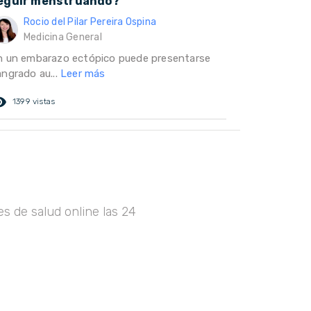
eguir menstruando?
Rocio del Pilar Pereira Ospina
Medicina General
n un embarazo ectópico puede presentarse
angrado au...
Leer más
ed_eye
1399 vistas
s de salud online las 24