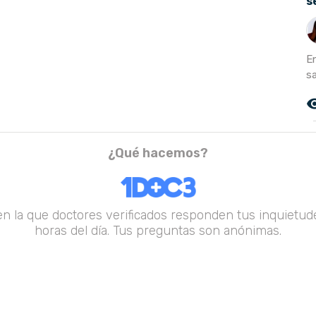
s
E
s
remove_r
¿Qué hacemos?
en la que doctores verificados responden tus inquietude
horas del día. Tus preguntas son anónimas.