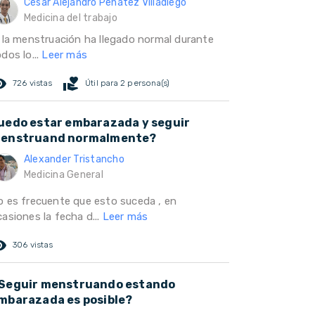
César Alejandro Peñatez Villadiego
Medicina del trabajo
i la menstruación ha llegado normal durante
dos lo...
Leer más
ed_eye
volunteer_activism
726 vistas
Útil para 2 persona(s)
uedo estar embarazada y seguir
enstruand normalmente?
Alexander Tristancho
Medicina General
o es frecuente que esto suceda , en
asiones la fecha d...
Leer más
ed_eye
306 vistas
Seguir menstruando estando
mbarazada es posible?