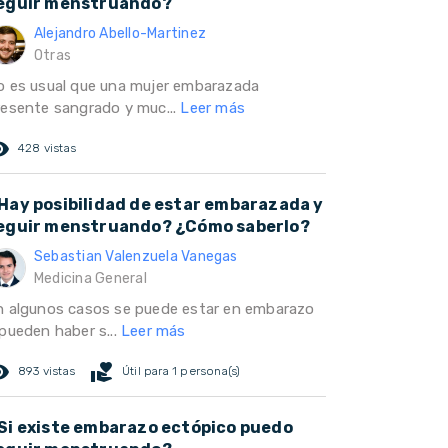
eguir menstruando?
Alejandro Abello-Martinez
Otras
o es usual que una mujer embarazada
resente sangrado y muc...
Leer más
ed_eye
428 vistas
Hay posibilidad de estar embarazada y
eguir menstruando? ¿Cómo saberlo?
Sebastian Valenzuela Vanegas
Medicina General
n algunos casos se puede estar en embarazo
 pueden haber s...
Leer más
ed_eye
volunteer_activism
893 vistas
Útil para 1 persona(s)
Si existe embarazo ectópico puedo