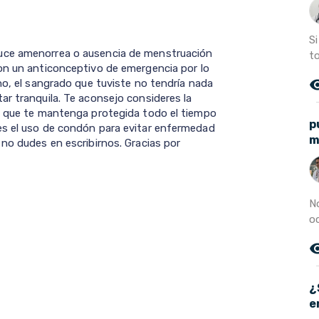
S
uce amenorrea o ausencia de menstruación
to
on un anticonceptivo de emergencia por lo
remove_r
no, el sangrado que tuviste no tendría nada
ar tranquila. Te aconsejo consideres la
vo que te mantenga protegida todo el tiempo
p
es el uso de condón para evitar enfermedad
m
no dudes en escribirnos. Gracias por
N
oc
remove_r
¿
e