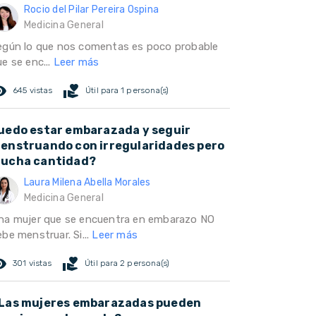
Rocio del Pilar Pereira Ospina
Medicina General
egún lo que nos comentas es poco probable
e se enc...
Leer más
ed_eye
volunteer_activism
645 vistas
Útil para 1 persona(s)
uedo estar embarazada y seguir
enstruando con irregularidades pero
ucha cantidad?
Laura Milena Abella Morales
Medicina General
na mujer que se encuentra en embarazo NO
be menstruar. Si...
Leer más
ed_eye
volunteer_activism
301 vistas
Útil para 2 persona(s)
Las mujeres embarazadas pueden