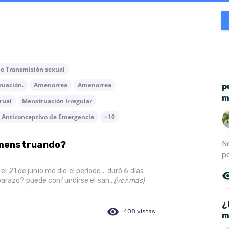
de Transmisión sexual
ruación.
Amenorrea
Amenorrea
p
m
rual
Menstruación Irregular
Anticonceptivo de Emergencia
+10
N
 menstruando?
po
el 21 de junio me dio el período... duró 6 días
remove_r
arazo? puede confundirse el san...
(ver más)
¿
visibility
408 vistas
m