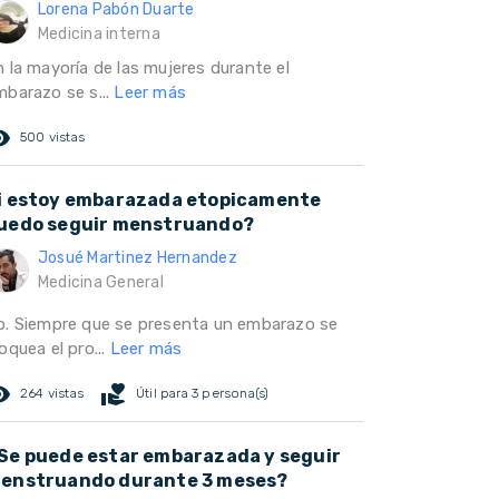
Lorena Pabón Duarte
Medicina interna
n la mayoría de las mujeres durante el
mbarazo se s...
Leer más
ed_eye
500 vistas
i estoy embarazada etopicamente
uedo seguir menstruando?
Josué Martinez Hernandez
Medicina General
o. Siempre que se presenta un embarazo se
oquea el pro...
Leer más
ed_eye
volunteer_activism
264 vistas
Útil para 3 persona(s)
Se puede estar embarazada y seguir
enstruando durante 3 meses?