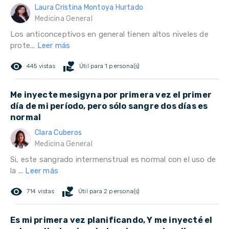
Laura Cristina Montoya Hurtado
Medicina General
Los anticonceptivos en general tienen altos niveles de
prote...
Leer más
remove_red_eye
volunteer_activism
445 vistas
Útil para 1 persona(s)
Me inyecte mesigyna por primera vez el primer
día de mi período, pero sólo sangre dos días es
normal
Clara Cuberos
Medicina General
Si, este sangrado intermenstrual es normal con el uso de
la ...
Leer más
remove_red_eye
volunteer_activism
714 vistas
Útil para 2 persona(s)
Es mi primera vez planificando, Y me inyecté el