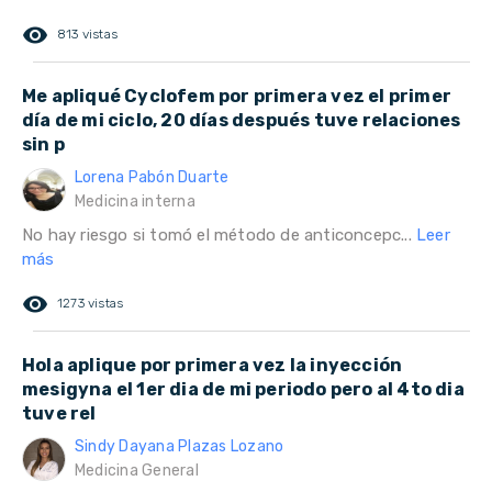
remove_red_eye
813 vistas
Me apliqué Cyclofem por primera vez el primer
día de mi ciclo, 20 días después tuve relaciones
sin p
Lorena Pabón Duarte
Medicina interna
No hay riesgo si tomó el método de anticoncepc...
Leer
más
remove_red_eye
1273 vistas
Hola aplique por primera vez la inyección
mesigyna el 1er dia de mi periodo pero al 4to dia
tuve rel
Sindy Dayana Plazas Lozano
Medicina General