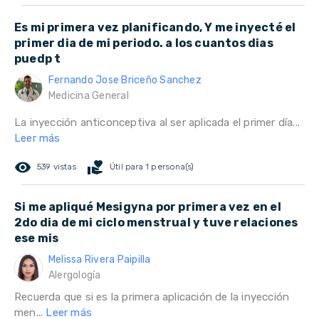
Es mi primera vez planificando, Y me inyecté el
primer dia de mi periodo. a los cuantos dias
puedp t
Fernando Jose Briceño Sanchez
Medicina General
La inyección anticonceptiva al ser aplicada el primer día...
Leer más
remove_red_eye
volunteer_activism
539 vistas
Útil para 1 persona(s)
Si me apliqué Mesigyna por primera vez en el
2do dia de mi ciclo menstrual y tuve relaciones
ese mis
Melissa Rivera Paipilla
Alergología
Recuerda que si es la primera aplicación de la inyección
men...
Leer más