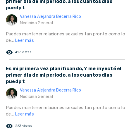
primer dia de mi periodo. a los cuantos dias
puedp t
Vanessa Alejandra Becerra Rico
Medicina General
Puedes mantener relaciones sexuales tan pronto como lo
de...
Leer más
remove_red_eye
419 vistas
Es mi primera vez planificando, Y me inyecté el
primer dia de mi periodo. a los cuantos dias
puedp t
Vanessa Alejandra Becerra Rico
Medicina General
Puedes mantener relaciones sexuales tan pronto como lo
de...
Leer más
remove_red_eye
263 vistas