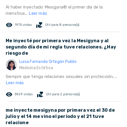
Al haber inyectado Mesigyna® el primer día de la
menstrua...
Leer más
remove_red_eye
volunteer_activism
1975 vistas
Útil para 8 persona(s)
Me inyecté por primera vez la Mesigyna y al
segundo día de mi regla tuve relaciones. ¿Hay
riesgo de
Luisa Fernanda Ortegón Pulido
Medicina Estética
Siempre que tenga relaciones sexuales sin protección,...
Leer más
remove_red_eye
volunteer_activism
5929 vistas
Útil para 2 persona(s)
me inyecte mesigyna por primera vez el 30 de
julio y el 14 me vino el periodo y el 21 tuve
relacione