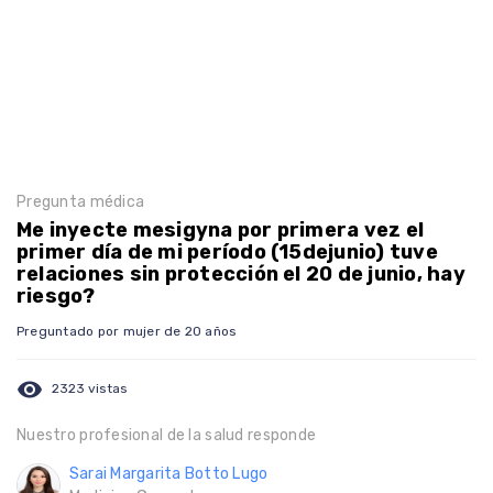
Pregunta médica
Me inyecte mesigyna por primera vez el
primer día de mi período (15dejunio) tuve
relaciones sin protección el 20 de junio, hay
riesgo?
Preguntado por mujer de 20 años
visibility
2323 vistas
Nuestro profesional de la salud responde
Sarai Margarita Botto Lugo