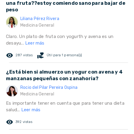
una fruta??estoy comiendo sano para bajar de
peso
Liliana Pérez Rivera
Medicina General
Claro. Un plato de fruta con yogurth y avena es un
desayu...
Leer más
remove_red_eye
volunteer_activism
287 vistas
Útil para 1 persona(s)
¿Está bien si almuerzo un yogur con avena y 4
manzanas pequeñas con zanahoria?
Rocio del Pilar Pereira Ospina
Medicina General
Es importante tener en cuenta que para tener una dieta
salud...
Leer más
remove_red_eye
392 vistas