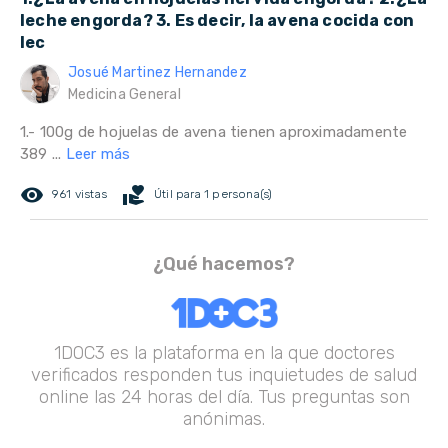
leche engorda? 3. Es decir, la avena cocida con
lec
Josué Martinez Hernandez
Medicina General
1.- 100g de hojuelas de avena tienen aproximadamente
389 ...
Leer más
remove_red_eye
volunteer_activism
961 vistas
Útil para 1 persona(s)
¿Qué hacemos?
1DOC3 es la plataforma en la que doctores
verificados responden tus inquietudes de salud
online las 24 horas del día. Tus preguntas son
anónimas.