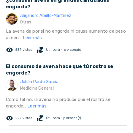
¿consumir avena en grandes cantidades
engorda?
Alejandro Abello-Martinez
Otras
La avena de por si no engorda ni causa aumento de peso
a men...
Leer más
remove_red_eye
volunteer_activism
587 vistas
Útil para 4 persona(s)
El consumo de avena hace que tú rostro se
engorde?
Julián Pardo García
Medicina General
Como tal no, la avena no produce que el rostro se
engorde...
Leer más
remove_red_eye
volunteer_activism
227 vistas
Útil para 1 persona(s)