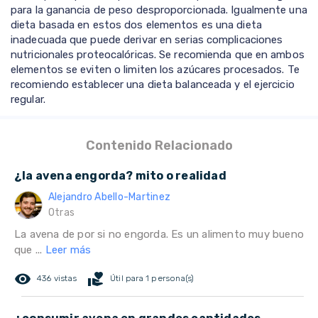
para la ganancia de peso desproporcionada. Igualmente una
dieta basada en estos dos elementos es una dieta
inadecuada que puede derivar en serias complicaciones
nutricionales proteocalóricas. Se recomienda que en ambos
elementos se eviten o limiten los azúcares procesados. Te
recomiendo establecer una dieta balanceada y el ejercicio
regular.
Contenido Relacionado
¿la avena engorda? mito o realidad
Alejandro Abello-Martinez
Otras
La avena de por si no engorda. Es un alimento muy bueno
que ...
Leer más
remove_red_eye
volunteer_activism
436 vistas
Útil para 1 persona(s)