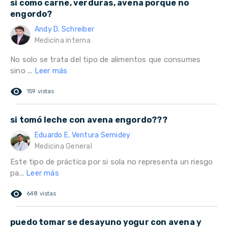
si como carne, verduras, avena porque no
engordo?
Andy D. Schreiber
Medicina interna
No solo se trata del tipo de alimentos que consumes
sino ...
Leer más
remove_red_eye
159 vistas
si tomó leche con avena engordo???
Eduardo E. Ventura Semidey
Medicina General
Este tipo de práctica por si sola no representa un riesgo
pa...
Leer más
remove_red_eye
648 vistas
puedo tomar se desayuno yogur con avena y