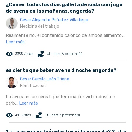
¿Comer todos los días galleta de soda con jugo
de avena en las mañanas, engorda?
César Alejandro Peñatez Villadiego
Medicina del trabajo
Realmente no, el contenido calórico de ambos alimento...
Leer más
remove_red_eye
volunteer_activism
3355 vistas
Útil para 6 persona(s)
es cierto que beber avena d noche engorda?
César Camilo León Triana
Planificación
La avena es un cereal que termina convirtiéndose en
carb...
Leer más
remove_red_eye
volunteer_activism
411 vistas
Útil para 3 persona(s)
1.¿La avena en hojuelas hervida engorda? 2.¿La