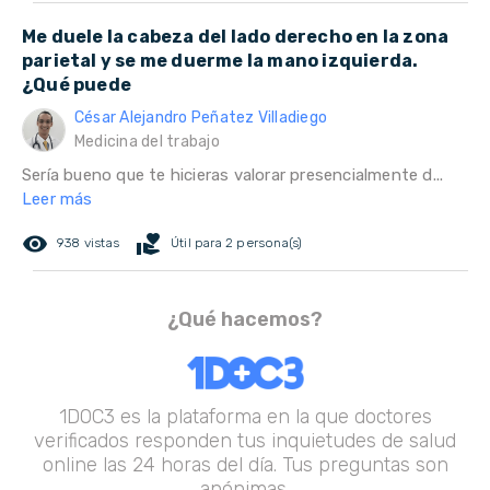
Me duele la cabeza del lado derecho en la zona
parietal y se me duerme la mano izquierda.
¿Qué puede
César Alejandro Peñatez Villadiego
Medicina del trabajo
Sería bueno que te hicieras valorar presencialmente d...
Leer más
remove_red_eye
volunteer_activism
938 vistas
Útil para 2 persona(s)
¿Qué hacemos?
1DOC3 es la plataforma en la que doctores
verificados responden tus inquietudes de salud
online las 24 horas del día. Tus preguntas son
anónimas.