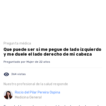
Pregunta médica
Que puede ser si me pegue de lado izquierdo
y me duele el lado derecho de mi cabeza
Preguntado por Mujer de 22 años
visibility
364 vistas
Nuestro profesional de la salud responde
Rocio del Pilar Pereira Ospina
Medicina General