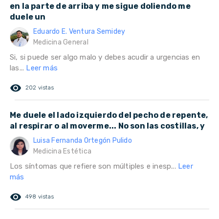
en la parte de arriba y me sigue doliendo me
duele un
Eduardo E. Ventura Semidey
Medicina General
Si, si puede ser algo malo y debes acudir a urgencias en
las...
Leer más
remove_red_eye
202 vistas
Me duele el lado izquierdo del pecho de repente,
al respirar o al moverme... No son las costillas, y
Luisa Fernanda Ortegón Pulido
Medicina Estética
Los síntomas que refiere son múltiples e inesp...
Leer
más
remove_red_eye
498 vistas