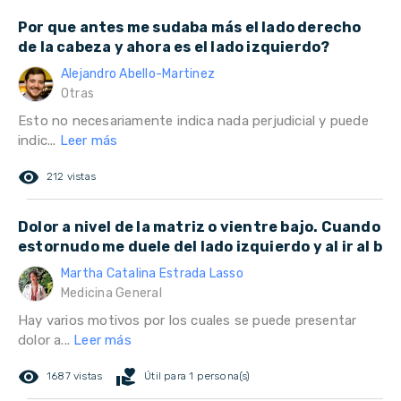
Por que antes me sudaba más el lado derecho
de la cabeza y ahora es el lado izquierdo?
Alejandro Abello-Martinez
Otras
Esto no necesariamente indica nada perjudicial y puede
indic...
Leer más
remove_red_eye
212 vistas
Dolor a nivel de la matriz o vientre bajo. Cuando
estornudo me duele del lado izquierdo y al ir al b
Martha Catalina Estrada Lasso
Medicina General
Hay varios motivos por los cuales se puede presentar
dolor a...
Leer más
remove_red_eye
volunteer_activism
1687 vistas
Útil para 1 persona(s)