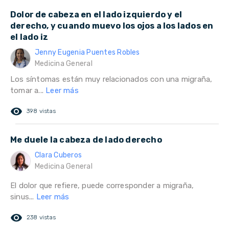
Dolor de cabeza en el lado izquierdo y el
derecho, y cuando muevo los ojos a los lados en
el lado iz
Jenny Eugenia Puentes Robles
Medicina General
Los síntomas están muy relacionados con una migraña,
tomar a...
Leer más
remove_red_eye
398 vistas
Me duele la cabeza de lado derecho
Clara Cuberos
Medicina General
El dolor que refiere, puede corresponder a migraña,
sinus...
Leer más
remove_red_eye
238 vistas