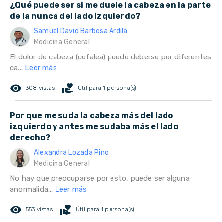
¿Qué puede ser si me duele la cabeza en la parte
de la nunca del lado izquierdo?
Samuel David Barbosa Ardila
Medicina General
El dolor de cabeza (cefalea) puede deberse por diferentes
ca...
Leer más
remove_red_eye
volunteer_activism
308 vistas
Útil para 1 persona(s)
Por que me suda la cabeza más del lado
izquierdo y antes me sudaba más el lado
derecho?
Alexandra Lozada Pino
Medicina General
No hay que preocuparse por esto, puede ser alguna
anormalida...
Leer más
remove_red_eye
volunteer_activism
553 vistas
Útil para 1 persona(s)