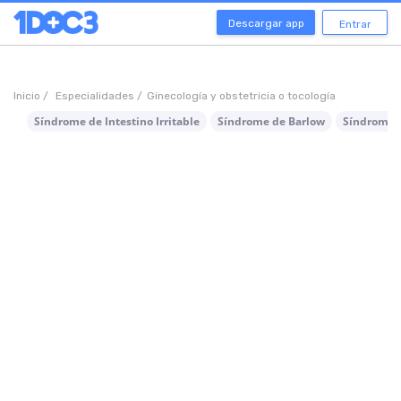
Descargar app
Entrar
Inicio /
Especialidades /
Ginecología y obstetricia o tocología
Síndrome de Intestino Irritable
Síndrome de Barlow
Síndrome d