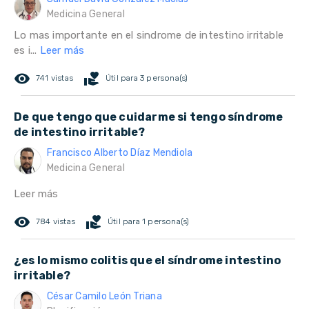
Medicina General
Lo mas importante en el sindrome de intestino irritable
es i...
Leer más
remove_red_eye
volunteer_activism
741 vistas
Útil para 3 persona(s)
De que tengo que cuidarme si tengo síndrome
de intestino irritable?
Francisco Alberto Díaz Mendiola
Medicina General
Leer más
remove_red_eye
volunteer_activism
784 vistas
Útil para 1 persona(s)
¿es lo mismo colitis que el síndrome intestino
irritable?
César Camilo León Triana