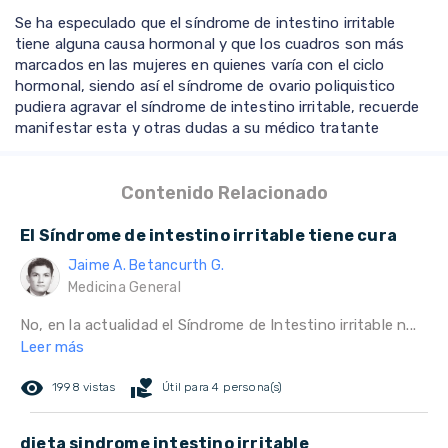
Se ha especulado que el síndrome de intestino irritable
tiene alguna causa hormonal y que los cuadros son más
marcados en las mujeres en quienes varía con el ciclo
hormonal, siendo así el síndrome de ovario poliquistico
pudiera agravar el síndrome de intestino irritable, recuerde
manifestar esta y otras dudas a su médico tratante
Contenido Relacionado
El Síndrome de intestino irritable tiene cura
Jaime A. Betancurth G.
Medicina General
No, en la actualidad el Síndrome de Intestino irritable n...
Leer más
remove_red_eye
volunteer_activism
1998 vistas
Útil para 4 persona(s)
dieta sindrome intestino irritable