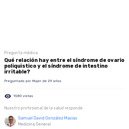
Pregunta médica
Qué relación hay entre el síndrome de ovario
poliquistico y el síndrome de intestino
irritable?
Preguntado por Mujer de 29 años
visibility
1580 vistas
Nuestro profesional de la salud responde
Samuel David González Macias
Medicina General