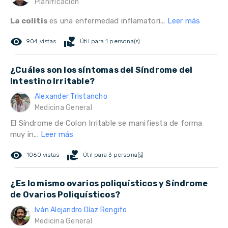
Planificación
La colitis
es una enfermedad inflamatori...
Leer más
remove_red_eye
volunteer_activism
904 vistas
Útil para 1 persona(s)
¿Cuáles son los síntomas del Síndrome del
Intestino Irritable?
Alexander Tristancho
Medicina General
El Síndrome de Colon Irritable se manifiesta de forma
muy in...
Leer más
remove_red_eye
volunteer_activism
1060 vistas
Útil para 3 persona(s)
¿Es lo mismo ovarios poliquísticos y Síndrome
de Ovarios Poliquísticos?
Iván Alejandro Díaz Rengifo
Medicina General