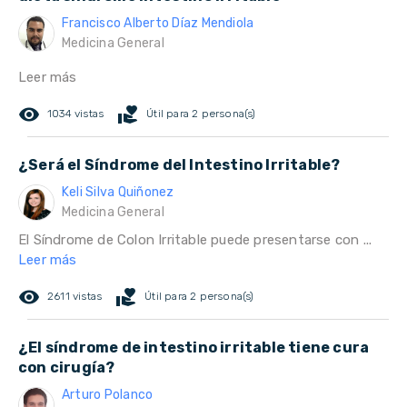
Francisco Alberto Díaz Mendiola
Medicina General
Leer más
remove_red_eye
volunteer_activism
1034 vistas
Útil para 2 persona(s)
¿Será el Síndrome del Intestino Irritable?
Keli Silva Quiñonez
Medicina General
El Síndrome de Colon Irritable puede presentarse con ...
Leer más
remove_red_eye
volunteer_activism
2611 vistas
Útil para 2 persona(s)
¿El síndrome de intestino irritable tiene cura
con cirugía?
Arturo Polanco