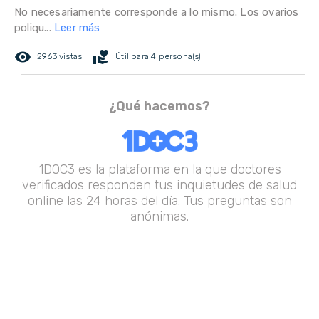
No necesariamente corresponde a lo mismo. Los ovarios
poliqu...
Leer más
remove_red_eye
volunteer_activism
2963 vistas
Útil para 4 persona(s)
¿Qué hacemos?
1DOC3 es la plataforma en la que doctores
verificados responden tus inquietudes de salud
online las 24 horas del día. Tus preguntas son
anónimas.