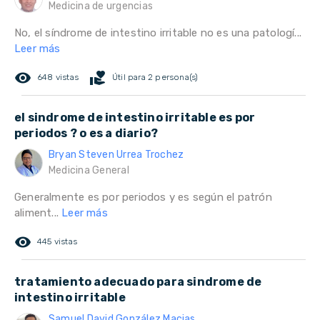
Medicina de urgencias
No, el síndrome de intestino irritable no es una patologí...
Leer más
remove_red_eye
volunteer_activism
648 vistas
Útil para 2 persona(s)
el sindrome de intestino irritable es por
periodos ? o es a diario?
Bryan Steven Urrea Trochez
Medicina General
Generalmente es por periodos y es según el patrón
aliment...
Leer más
remove_red_eye
445 vistas
tratamiento adecuado para sindrome de
intestino irritable
Samuel David González Macias