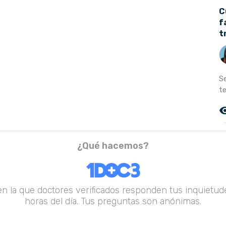
C
f
t
S
t
remove_r
¿Qué hacemos?
en la que doctores verificados responden tus inquietude
horas del día. Tus preguntas son anónimas.