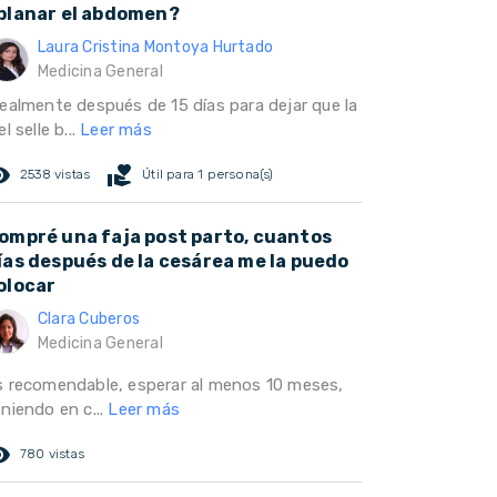
planar el abdomen?
Laura Cristina Montoya Hurtado
Medicina General
dealmente después de 15 días para dejar que la
el selle b...
Leer más
ed_eye
volunteer_activism
2538 vistas
Útil para 1 persona(s)
ompré una faja post parto, cuantos
ías después de la cesárea me la puedo
olocar
Clara Cuberos
Medicina General
s recomendable, esperar al menos 10 meses,
niendo en c...
Leer más
ed_eye
780 vistas