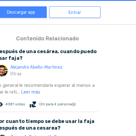
Descargar app
Entrar
Contenido Relacionado
espués de una cesárea, cuando puedo
sar faja?
Alejandro Abello-Martinez
Otras
n general le recomendaria esperar al menos a
e le reti...
Leer más
ed_eye
volunteer_activism
4081 vistas
Útil para 4 persona(s)
or cuanto tiempo se debe usar la faja
espués de una cesarea?