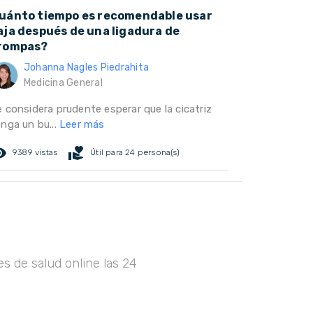
uánto tiempo es recomendable usar
aja después de una ligadura de
rompas?
Johanna Nagles Piedrahita
Medicina General
e considera prudente esperar que la cicatriz
enga un bu...
Leer más
ed_eye
volunteer_activism
9389 vistas
Útil para 24 persona(s)
s de salud online las 24