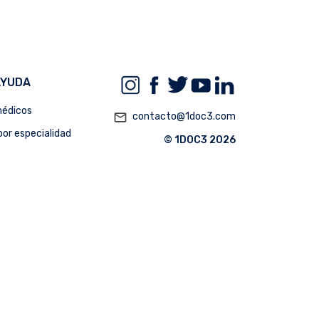
AYUDA
édicos
mail_outline
contacto@1doc3.com
or especialidad
© 1DOC3 2026