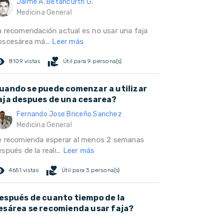
Jaime A. Betancurth G.
Medicina General
a recomendación actual es no usar una faja
oscesárea má...
Leer más
ed_eye
volunteer_activism
8109 vistas
Útil para 9 persona(s)
uando se puede comenzar a utilizar
aja despues de una cesarea?
Fernando Jose Briceño Sanchez
Medicina General
e recomienda esperar al menos 2 semanas
spués de la reali...
Leer más
ed_eye
volunteer_activism
4651 vistas
Útil para 3 persona(s)
espués de cuanto tiempo de la
esárea se recomienda usar faja?