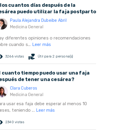
 los cuantos días después de la
esárea puedo utilizar la faja postparto
Paula Alejandra Dubeibe Abril
Medicina General
ay diferentes opiniones o recomendaciones
obre cuando s...
Leer más
ed_eye
volunteer_activism
3266 vistas
Útil para 2 persona(s)
l cuanto tiempo puedo usar una faja
espués de tener una cesárea?
Clara Cuberos
Medicina General
ara usar esa faja debe esperar al menos 10
eses, teniendo ...
Leer más
ed_eye
2340 vistas