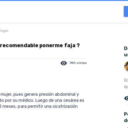
ología
 recomendable ponerme faja ?
D
u
visibility
780 vistas
E
qu
 mujer, pues genera presión abdominal y
remove_r
do por su médico. Luego de una cesárea es
 meses, para permitir una cicatrización
P
d