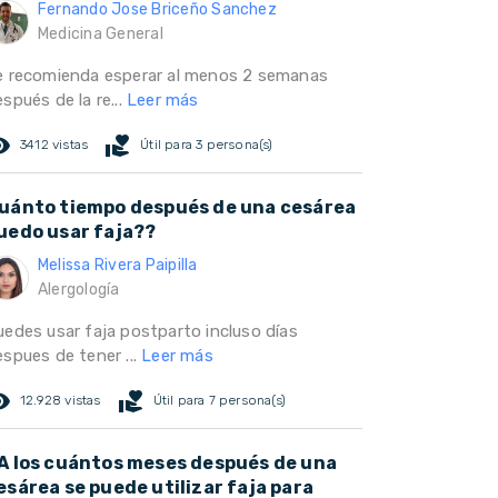
Fernando Jose Briceño Sanchez
Medicina General
e recomienda esperar al menos 2 semanas
spués de la re...
Leer más
ed_eye
volunteer_activism
3412 vistas
Útil para 3 persona(s)
uánto tiempo después de una cesárea
uedo usar faja??
Melissa Rivera Paipilla
Alergología
uedes usar faja postparto incluso días
espues de tener ...
Leer más
ed_eye
volunteer_activism
12.928 vistas
Útil para 7 persona(s)
A los cuántos meses después de una
esárea se puede utilizar faja para