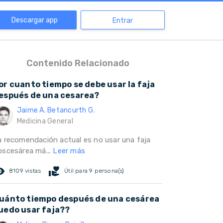
Descargar app
Entrar
Contenido Relacionado
or cuanto tiempo se debe usar la faja
espués de una cesarea?
Jaime A. Betancurth G.
Medicina General
a recomendación actual es no usar una faja
oscesárea má...
Leer más
ed_eye
volunteer_activism
8109 vistas
Útil para 9 persona(s)
uánto tiempo después de una cesárea
uedo usar faja??