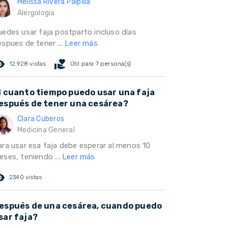
Melissa Rivera Paipilla
Alergología
uedes usar faja postparto incluso días
espues de tener ...
Leer más
ed_eye
volunteer_activism
12.928 vistas
Útil para 7 persona(s)
l cuanto tiempo puedo usar una faja
espués de tener una cesárea?
Clara Cuberos
Medicina General
ara usar esa faja debe esperar al menos 10
eses, teniendo ...
Leer más
ed_eye
2340 vistas
espués de una cesárea, cuando puedo
sar faja?