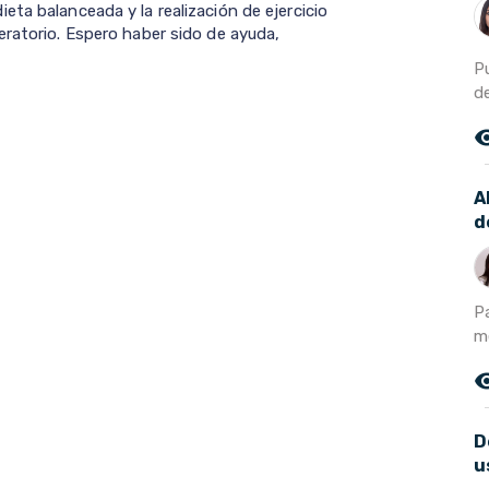
ta balanceada y la realización de ejercicio
eratorio. Espero haber sido de ayuda,
P
d
remove_r
A
d
P
m
remove_r
D
u