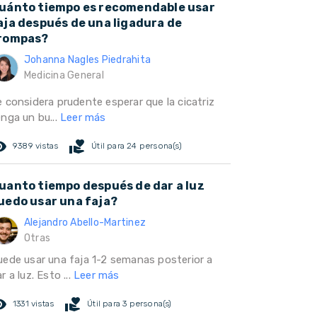
uánto tiempo es recomendable usar
aja después de una ligadura de
rompas?
Johanna Nagles Piedrahita
Medicina General
e considera prudente esperar que la cicatriz
enga un bu...
Leer más
ed_eye
volunteer_activism
9389 vistas
Útil para 24 persona(s)
uanto tiempo después de dar a luz
uedo usar una faja?
Alejandro Abello-Martinez
Otras
uede usar una faja 1-2 semanas posterior a
r a luz. Esto ...
Leer más
ed_eye
volunteer_activism
1331 vistas
Útil para 3 persona(s)