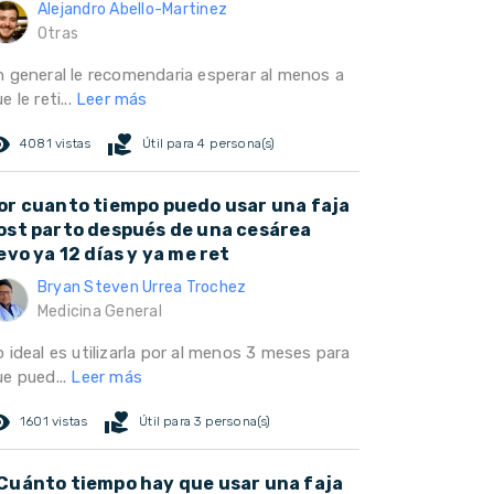
Alejandro Abello-Martinez
Otras
n general le recomendaria esperar al menos a
e le reti...
Leer más
ed_eye
volunteer_activism
4081 vistas
Útil para 4 persona(s)
or cuanto tiempo puedo usar una faja
ost parto después de una cesárea
levo ya 12 días y ya me ret
Bryan Steven Urrea Trochez
Medicina General
 ideal es utilizarla por al menos 3 meses para
ue pued...
Leer más
ed_eye
volunteer_activism
1601 vistas
Útil para 3 persona(s)
Cuánto tiempo hay que usar una faja