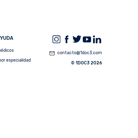
AYUDA
édicos
mail_outline
contacto@1doc3.com
or especialidad
© 1DOC3 2026