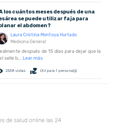
A los cuántos meses después de una
esárea se puede utilizar faja para
planar el abdomen?
Laura Cristina Montoya Hurtado
Medicina General
dealmente después de 15 días para dejar que la
el selle b...
Leer más
ed_eye
volunteer_activism
2538 vistas
Útil para 1 persona(s)
s de salud online las 24