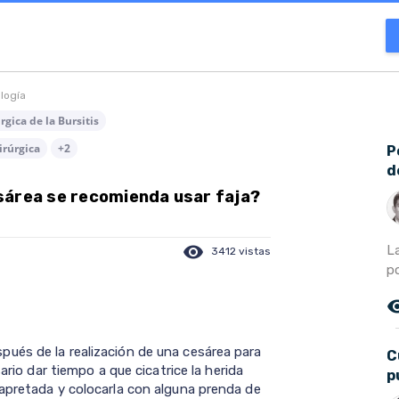
ología
gica de la Bursitis
irúrgica
+2
P
d
sárea se recomienda usar faja?
visibility
L
3412 vistas
p
remove_r
ués de la realización de una cesárea para
C
ario dar tiempo a que cicatrice la herida
p
apretada y colocarla con alguna prenda de