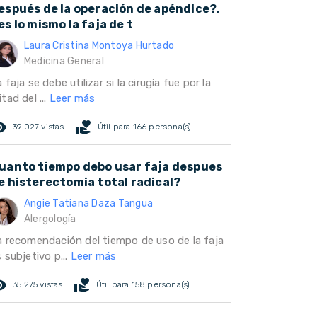
espués de la operación de apéndice?,
es lo mismo la faja de t
Laura Cristina Montoya Hurtado
Medicina General
 faja se debe utilizar si la cirugía fue por la
tad del ...
Leer más
ed_eye
volunteer_activism
39.027 vistas
Útil para 166 persona(s)
uanto tiempo debo usar faja despues
e histerectomia total radical?
Angie Tatiana Daza Tangua
Alergología
a recomendación del tiempo de uso de la faja
 subjetivo p...
Leer más
ed_eye
volunteer_activism
35.275 vistas
Útil para 158 persona(s)