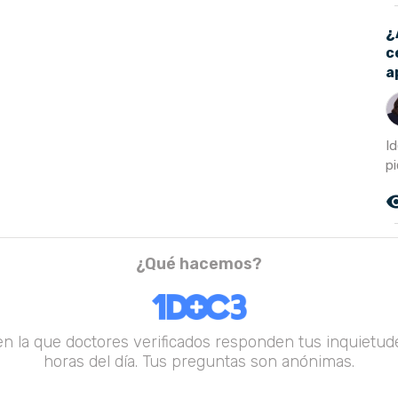
¿
c
a
I
pi
remove_r
¿Qué hacemos?
en la que doctores verificados responden tus inquietude
horas del día. Tus preguntas son anónimas.