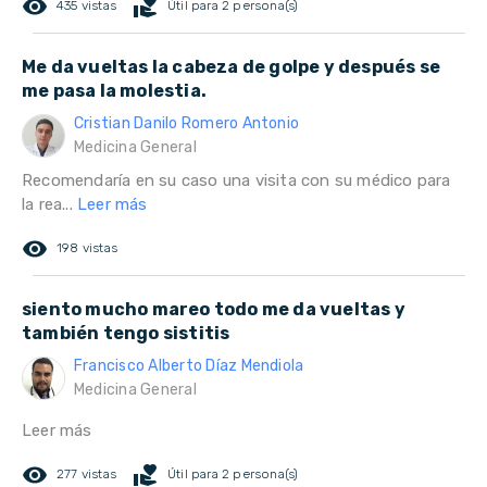
remove_red_eye
volunteer_activism
435 vistas
Útil para 2 persona(s)
Me da vueltas la cabeza de golpe y después se
me pasa la molestia.
Cristian Danilo Romero Antonio
Medicina General
Recomendaría en su caso una visita con su médico para
la rea...
Leer más
remove_red_eye
198 vistas
siento mucho mareo todo me da vueltas y
también tengo sistitis
Francisco Alberto Díaz Mendiola
Medicina General
Leer más
remove_red_eye
volunteer_activism
277 vistas
Útil para 2 persona(s)