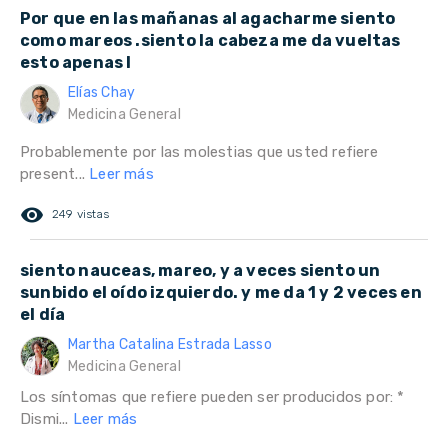
Por que en las mañanas al agacharme siento
como mareos .siento la cabeza me da vueltas
esto apenas l
Elías Chay
Medicina General
Probablemente por las molestias que usted refiere
present...
Leer más
remove_red_eye
249 vistas
siento nauceas, mareo, y a veces siento un
sunbido el oído izquierdo. y me da 1 y 2 veces en
el día
Martha Catalina Estrada Lasso
Medicina General
Los síntomas que refiere pueden ser producidos por: *
Dismi...
Leer más