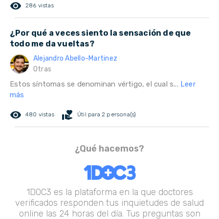
remove_red_eye
286 vistas
¿Por qué a veces siento la sensación de que
todo me da vueltas?
Alejandro Abello-Martinez
Otras
Estos síntomas se denominan vértigo, el cual s...
Leer
más
remove_red_eye
volunteer_activism
480 vistas
Útil para 2 persona(s)
¿Qué hacemos?
1DOC3 es la plataforma en la que doctores
verificados responden tus inquietudes de salud
online las 24 horas del día. Tus preguntas son