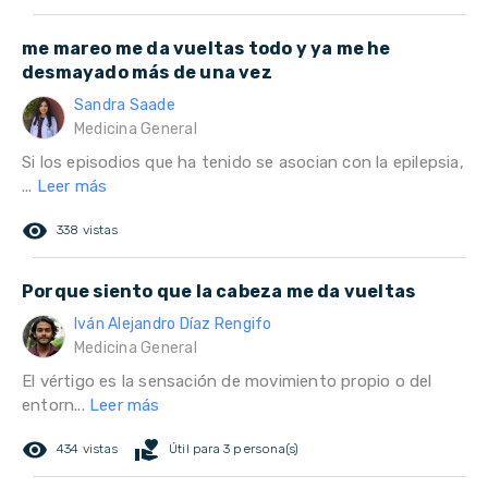
me mareo me da vueltas todo y ya me he
desmayado más de una vez
Sandra Saade
Medicina General
Si los episodios que ha tenido se asocian con la epilepsia,
...
Leer más
remove_red_eye
338 vistas
Porque siento que la cabeza me da vueltas
Iván Alejandro Díaz Rengifo
Medicina General
El vértigo es la sensación de movimiento propio o del
entorn...
Leer más
remove_red_eye
volunteer_activism
434 vistas
Útil para 3 persona(s)