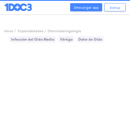
Descargar app
Entrar
Inicio /
Especialidades /
Otorrinolaringología
Infección del Oído Medio
Vértigo
Dolor de Oído