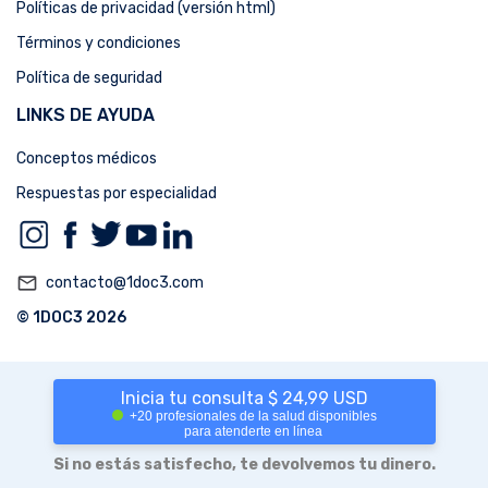
Políticas de privacidad (versión html)
Términos y condiciones
Política de seguridad
LINKS DE AYUDA
Conceptos médicos
Respuestas por especialidad
mail_outline
contacto@1doc3.com
© 1DOC3 2026
Inicia tu consulta $ 24,99 USD
+20 profesionales de la salud disponibles
para atenderte en línea
Si no estás satisfecho, te devolvemos tu dinero.