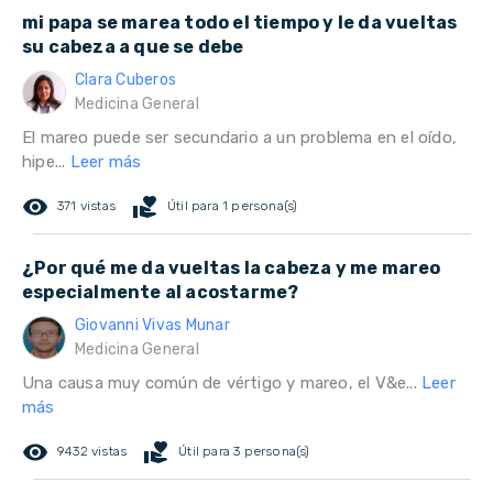
mi papa se marea todo el tiempo y le da vueltas
su cabeza a que se debe
Clara Cuberos
Medicina General
El mareo puede ser secundario a un problema en el oído,
hipe...
Leer más
remove_red_eye
volunteer_activism
371 vistas
Útil para 1 persona(s)
¿Por qué me da vueltas la cabeza y me mareo
especialmente al acostarme?
Giovanni Vivas Munar
Medicina General
Una causa muy común de vértigo y mareo, el V&e...
Leer
más
remove_red_eye
volunteer_activism
9432 vistas
Útil para 3 persona(s)