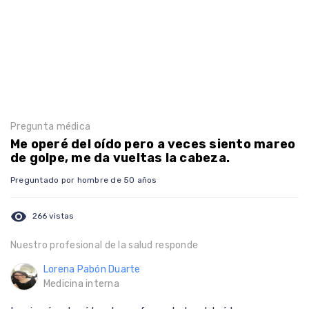
Pregunta médica
Me operé del oído pero a veces siento mareo
de golpe, me da vueltas la cabeza.
Preguntado por hombre de 50 años
visibility
266 vistas
Nuestro profesional de la salud responde
Lorena Pabón Duarte
Medicina interna