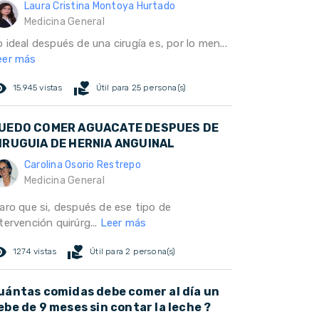
Laura Cristina Montoya Hurtado
Medicina General
 ideal después de una cirugía es, por lo men...
eer más
ed_eye
volunteer_activism
15.945 vistas
Útil para 25 persona(s)
UEDO COMER AGUACATE DESPUES DE
IRUGUIA DE HERNIA ANGUINAL
Carolina Osorio Restrepo
Medicina General
laro que si, después de ese tipo de
tervención quirúrg...
Leer más
ed_eye
volunteer_activism
1274 vistas
Útil para 2 persona(s)
uántas comidas debe comer al día un
ebe de 9 meses sin contar la leche ?