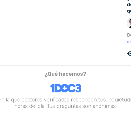
d
q
D
m
remove_r
¿Qué hacemos?
en la que doctores verificados responden tus inquietude
horas del día. Tus preguntas son anónimas.