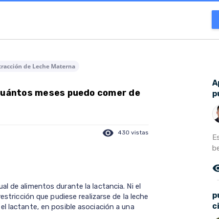
tracción de Leche Materna
A
 cuántos meses puedo comer de
p
visibility
430 vistas
Es
be
remove_r
l de alimentos durante la lactancia. Ni el
p
estricción que pudiese realizarse de la leche
c
l lactante, en posible asociación a una