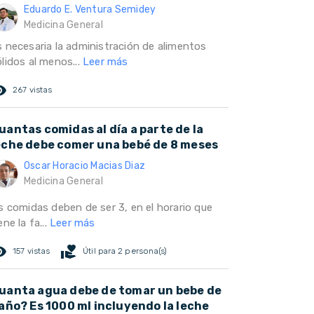
Eduardo E. Ventura Semidey
Medicina General
s necesaria la administración de alimentos
lidos al menos...
Leer más
ed_eye
267 vistas
uantas comidas al día a parte de la
eche debe comer una bebé de 8 meses
Oscar Horacio Macias Diaz
Medicina General
as comidas deben de ser 3, en el horario que
ene la fa...
Leer más
ed_eye
volunteer_activism
157 vistas
Útil para 2 persona(s)
uanta agua debe de tomar un bebe de
 año? Es 1000 ml incluyendo la leche