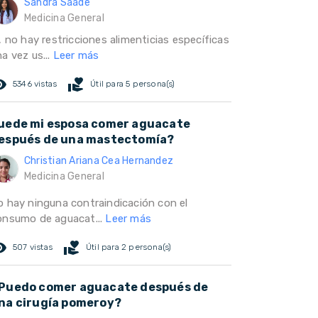
Sandra Saade
Medicina General
, no hay restricciones alimenticias específicas
a vez us...
Leer más
ed_eye
volunteer_activism
5346 vistas
Útil para 5 persona(s)
uede mi esposa comer aguacate
espués de una mastectomía?
Christian Ariana Cea Hernandez
Medicina General
o hay ninguna contraindicación con el
onsumo de aguacat...
Leer más
ed_eye
volunteer_activism
507 vistas
Útil para 2 persona(s)
Puedo comer aguacate después de
na cirugía pomeroy?