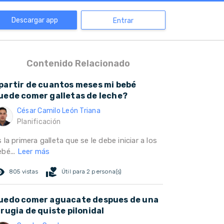
Descargar app
Entrar
Contenido Relacionado
partir de cuantos meses mi bebé
uede comer galletas de leche?
César Camilo León Triana
Planificación
 la primera galleta que se le debe iniciar a los
bé...
Leer más
ed_eye
volunteer_activism
805 vistas
Útil para 2 persona(s)
uedo comer aguacate despues de una
irugia de quiste pilonidal