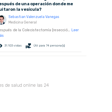
espués de una operación donde me
uitaron la vesícula?
Sebastian Valenzuela Vanegas
Medicina General
espués de la Colecistectomía (resecció...
Leer
ás
ed_eye
volunteer_activism
31.103 vistas
Útil para 74 persona(s)
s de salud online las 24