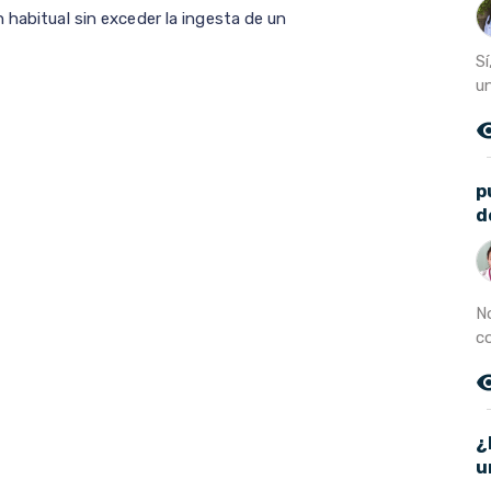
 habitual sin exceder la ingesta de un
Sí
un
remove_r
p
d
N
c
remove_r
¿
u