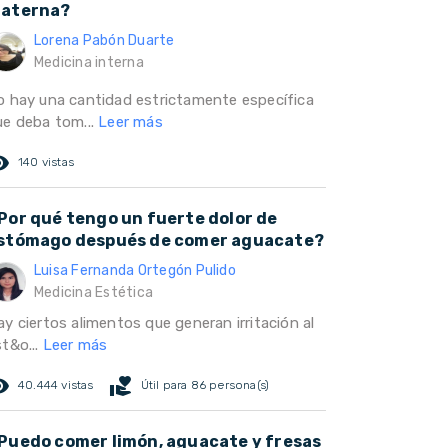
aterna?
Lorena Pabón Duarte
Medicina interna
o hay una cantidad estrictamente específica
ue deba tom...
Leer más
ed_eye
140 vistas
Por qué tengo un fuerte dolor de
stómago después de comer aguacate?
Luisa Fernanda Ortegón Pulido
Medicina Estética
y ciertos alimentos que generan irritación al
st&o...
Leer más
ed_eye
volunteer_activism
40.444 vistas
Útil para 86 persona(s)
Puedo comer limón, aguacate y fresas