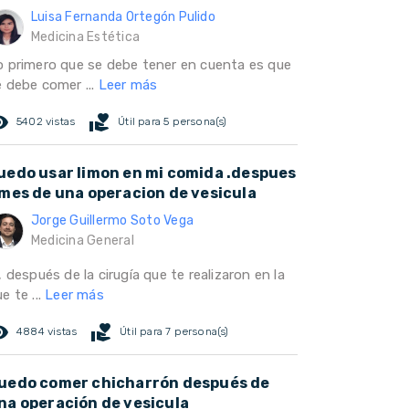
Luisa Fernanda Ortegón Pulido
Medicina Estética
o primero que se debe tener en cuenta es que
e debe comer ...
Leer más
ed_eye
volunteer_activism
5402 vistas
Útil para 5 persona(s)
uedo usar limon en mi comida .despues
 mes de una operacion de vesicula
Jorge Guillermo Soto Vega
Medicina General
, después de la cirugía que te realizaron en la
e te ...
Leer más
ed_eye
volunteer_activism
4884 vistas
Útil para 7 persona(s)
uedo comer chicharrón después de
na operación de vesicula