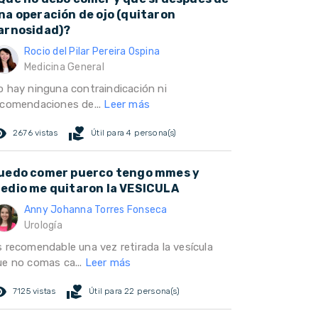
na operación de ojo (quitaron
arnosidad)?
Rocio del Pilar Pereira Ospina
Medicina General
o hay ninguna contraindicación ni
ecomendaciones de...
Leer más
ed_eye
volunteer_activism
2676 vistas
Útil para 4 persona(s)
uedo comer puerco tengo mmes y
edio me quitaron la VESICULA
Anny Johanna Torres Fonseca
Urología
s recomendable una vez retirada la vesícula
ue no comas ca...
Leer más
ed_eye
volunteer_activism
7125 vistas
Útil para 22 persona(s)