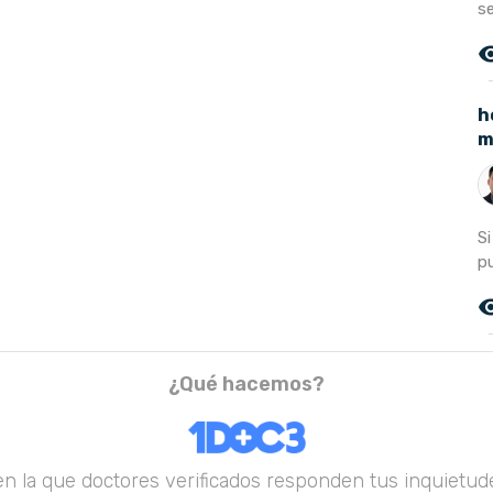
s
remove_r
h
m
S
pu
remove_r
¿Qué hacemos?
en la que doctores verificados responden tus inquietude