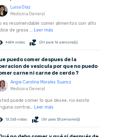
Luisa Díaz
Medicina General
o es recomendable comer alimentos con alto
dice de grasa ...
Leer más
ed_eye
volunteer_activism
4654 vistas
Útil para 16 persona(s)
ue puedo comer despues de la
peracion de vesicula por que no puedo
omer carne ni carne de cerdo ?
Angie Carolina Morales Suarez
Medicina General
sted puede comer lo que desee, no existe
nguna contrai...
Leer más
ed_eye
volunteer_activism
13.263 vistas
Útil para 33 persona(s)
Qué no debo comer y qué sí después de