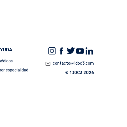
AYUDA
édicos
mail_outline
contacto@1doc3.com
or especialidad
© 1DOC3 2026