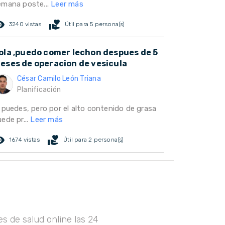
emana poste...
Leer más
ed_eye
volunteer_activism
3240 vistas
Útil para 5 persona(s)
ola ,puedo comer lechon despues de 5
eses de operacion de vesicula
César Camilo León Triana
Planificación
i puedes, pero por el alto contenido de grasa
ede pr...
Leer más
ed_eye
volunteer_activism
1674 vistas
Útil para 2 persona(s)
s de salud online las 24