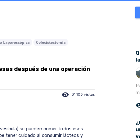
ía Laparoscópica
Colecistectomía
Q
l
esas después de una operación
P
m
visibility
31.103 vistas
remove_r
¿
a vesícula) se pueden comer todos esos
u
e tener cuidado al consumir lácteos y
v