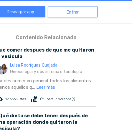
Descargar app
Entrar
Contenido Relacionado
ue comer despues de que me quitaron
a vesicula
Luisa Rodríguez Quejada
Ginecología y obstetricia o tocología
uedes comer en general todos los alimentos
enos aquellos q...
Leer más
ed_eye
volunteer_activism
12.536 vistas
Útil para 9 persona(s)
Qué dieta se debe tener después de
na operación donde quitaron la
esícula?