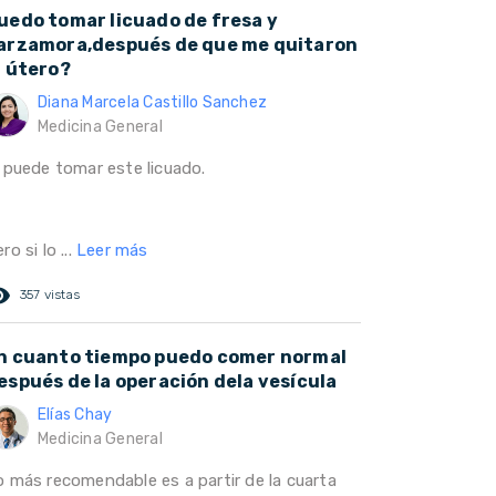
uedo tomar licuado de fresa y
arzamora,después de que me quitaron
l útero?
Diana Marcela Castillo Sanchez
Medicina General
i puede tomar este licuado.
ro si lo ...
Leer más
ed_eye
357 vistas
n cuanto tiempo puedo comer normal
espués de la operación dela vesícula
Elías Chay
Medicina General
o más recomendable es a partir de la cuarta