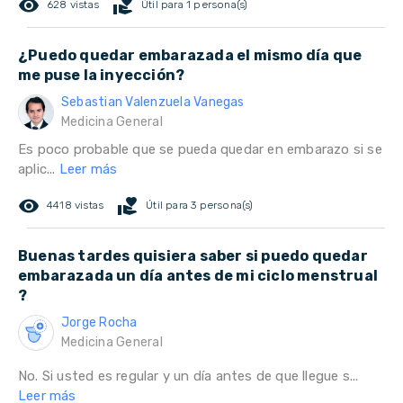
remove_red_eye
volunteer_activism
628 vistas
Útil para 1 persona(s)
¿Puedo quedar embarazada el mismo día que
me puse la inyección?
Sebastian Valenzuela Vanegas
Medicina General
Es poco probable que se pueda quedar en embarazo si se
aplic...
Leer más
remove_red_eye
volunteer_activism
4418 vistas
Útil para 3 persona(s)
Buenas tardes quisiera saber si puedo quedar
embarazada un día antes de mi ciclo menstrual
?
Jorge Rocha
Medicina General
No. Si usted es regular y un día antes de que llegue s...
Leer más