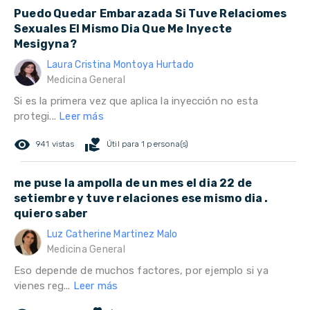
Puedo Quedar Embarazada Si Tuve Relaciomes
Sexuales El Mismo Dia Que Me Inyecte
Mesigyna?
Laura Cristina Montoya Hurtado
Medicina General
Si es la primera vez que aplica la inyección no esta
protegi...
Leer más
remove_red_eye
volunteer_activism
941 vistas
Útil para 1 persona(s)
me puse la ampolla de un mes el dia 22 de
setiembre y tuve relaciones ese mismo dia .
quiero saber
Luz Catherine Martinez Malo
Medicina General
Eso depende de muchos factores, por ejemplo si ya
vienes reg...
Leer más