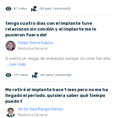
remove_red_eye
volunteer_activism
87 vistas
Útil para 1 persona(s)
tengo cuatro dias con el implante tuve
relaciones sin condón y el implante me lo
pusieron fuera del
Felipe Osorio Ospina
Medicina General
Si existe un riesgo de embarazo aunque no sería tan alto
...
Leer más
remove_red_eye
volunteer_activism
217 vistas
Útil para 1 persona(s)
Me retiré el implante hace 1 mes pero no me ha
llegado el período, quisiera saber qué tiempo
puedo t
Victor Saul Rangel Ramos
Medicina General