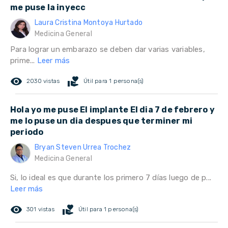
me puse la inyecc
Laura Cristina Montoya Hurtado
Medicina General
Para lograr un embarazo se deben dar varias variables,
prime...
Leer más
remove_red_eye
volunteer_activism
2030 vistas
Útil para 1 persona(s)
Hola yo me puse El implante El dia 7 de febrero y
me lo puse un dia despues que terminer mi
periodo
Bryan Steven Urrea Trochez
Medicina General
Si, lo ideal es que durante los primero 7 días luego de p...
Leer más
remove_red_eye
volunteer_activism
301 vistas
Útil para 1 persona(s)