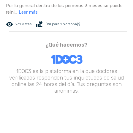
Por lo general dentro de los primeros 3 meses se puede
reini...
Leer más
remove_red_eye
volunteer_activism
231 vistas
Útil para 1 persona(s)
¿Qué hacemos?
1DOC3 es la plataforma en la que doctores
verificados responden tus inquietudes de salud
online las 24 horas del día. Tus preguntas son
anónimas.