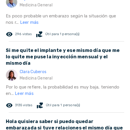
Medicina General
Es poco probable un embarazo según la situación que
nos r...
Leer más
remove_red_eye
volunteer_activism
296 vistas
Útil para 1 persona(s)
Si me quite el implante y ese mismo día que me
lo quite me puse la inyección mensual y el
mismo día
Clara Cuberos
Medicina General
Por lo que refiere, la probabilidad es muy baja, teniendo
en...
Leer más
remove_red_eye
volunteer_activism
3135 vistas
Útil para 1 persona(s)
Hola quisiera saber si puedo quedar
embarazada si tuve relaciones el mismo día que