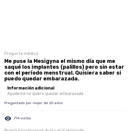
Pregunta médica
Me puse la Mesigyna el mismo día que me
saqué los implantes (palillos) pero sin estar
con el período menstrual. Quisiera saber si
puedo quedar embarazada.
Información adicional
Ayudeme no quiero quedar embarazada
Preguntado por mujer de 20 años
visibility
774 vistas
Nuestro profesional de la salud responde