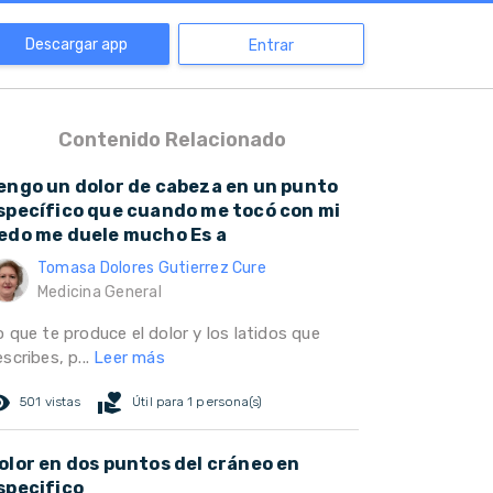
Descargar app
Entrar
Contenido Relacionado
engo un dolor de cabeza en un punto
specífico que cuando me tocó con mi
edo me duele mucho Es a
Tomasa Dolores Gutierrez Cure
Medicina General
 que te produce el dolor y los latidos que
scribes, p...
Leer más
ed_eye
volunteer_activism
501 vistas
Útil para 1 persona(s)
olor en dos puntos del cráneo en
specifico