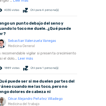
nglio ...
Leer más
ed_eye
volunteer_activism
4035 vistas
Útil para 4 persona(s)
engo un punto debajo del seno y
uando lo toco me duele. ¿Qué puede
er?
Sebastian Valenzuela Vanegas
Medicina General
s recomendable vigilar si presenta crecimiento
si el dolo...
Leer más
ed_eye
volunteer_activism
1889 vistas
Útil para 1 persona(s)
Qué puede ser si me duelen partes del
ráneo cuando me las toco, pero no
engo dolores de cabeza ni
César Alejandro Peñatez Villadiego
Medicina del trabajo