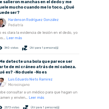
e salieron manchas en el dedo y me
uele mucho cuando me lo toco. ¿Qué
uede ser?
Hardenson Rodríguez González
Pediatría
 es clara la evidencia de lesión en el dedo, yo
s...
Leer más
ed_eye
volunteer_activism
340 vistas
Útil para 1 persona(s)
Me detecte una bola que parece ser
arte de mi cráneo atrás de mi cabeza.
ué es? -No duele -No es
Luis Eduardo Nieto Ramirez
Microcirujano
ebe consultar a un médico para que hagan un
xamen y envíen...
Leer más
ed_eye
volunteer_activism
2573 vistas
Útil para 1 persona(s)