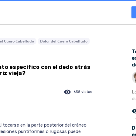
 el Cuero Cabelludo
Dolor del Cuero Cabelludo
T
e
d
nto específico con el dedo atrás
riz vieja?
visibility
Lo
635 vistas
de
remove_r
l tocarse en la parte posterior del cráneo
D
e lesiones puntiformes o rugosas puede
e