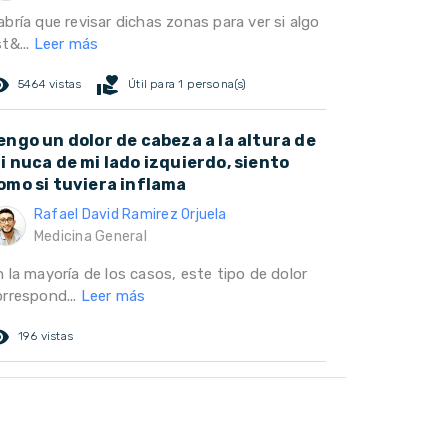
bría que revisar dichas zonas para ver si algo
t&...
Leer más
ed_eye
volunteer_activism
5464 vistas
Útil para 1 persona(s)
engo un dolor de cabeza a la altura de
i nuca de mi lado izquierdo, siento
omo si tuviera inflama
Rafael David Ramirez Orjuela
Medicina General
 la mayoría de los casos, este tipo de dolor
orrespond...
Leer más
ed_eye
196 vistas