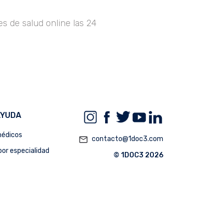
s de salud online las 24
AYUDA
édicos
mail_outline
contacto@1doc3.com
or especialidad
© 1DOC3 2026