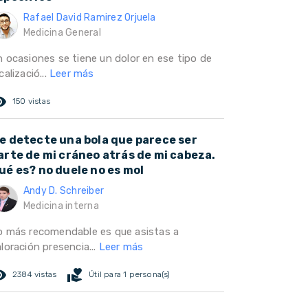
Rafael David Ramirez Orjuela
Medicina General
n ocasiones se tiene un dolor en ese tipo de
calizació...
Leer más
ed_eye
150 vistas
e detecte una bola que parece ser
arte de mi cráneo atrás de mi cabeza.
ué es? no duele no es mol
Andy D. Schreiber
Medicina interna
o más recomendable es que asistas a
loración presencia...
Leer más
ed_eye
volunteer_activism
2384 vistas
Útil para 1 persona(s)