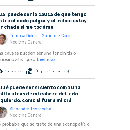
ual puede ser la causa de que tengo
ntre el dedo pulgar y el índice estoy
inchada si me tocó me
Tomasa Dolores Gutierrez Cure
Medicina General
as causas pueden ser una tendinitis o
nosinovitis, que...
Leer más
ed_eye
volunteer_activism
169 vistas
Útil para 1 persona(s)
Qué puede ser si siento como una
olita atrás de mi cabeza del lado
zquierdo, como si fuera mi crá
Alexander Tristancho
Medicina General
s probable que se trate de una adenopatía o