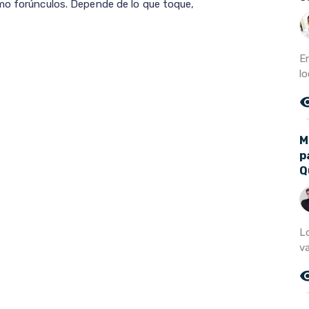
omo forúnculos. Depende de lo que toque,
E
lo
remove_r
M
p
Q
L
va
remove_r