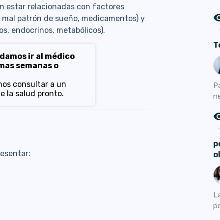
n estar relacionadas con factores
remove_r
a, mal patrón de sueño, medicamentos) y
os, endocrinos, metabólicos).
T
amos ir al médico
imas semanas o
os consultar a un
P
e la salud pronto.
n
remove_r
p
esentar:
o
L
po