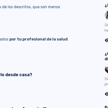
¿
s de los descritos, que son menos
D
h
dados
por tu profesional de la salud
remove_r
¿
d
lo desde casa?
D
pr
remove_r
P