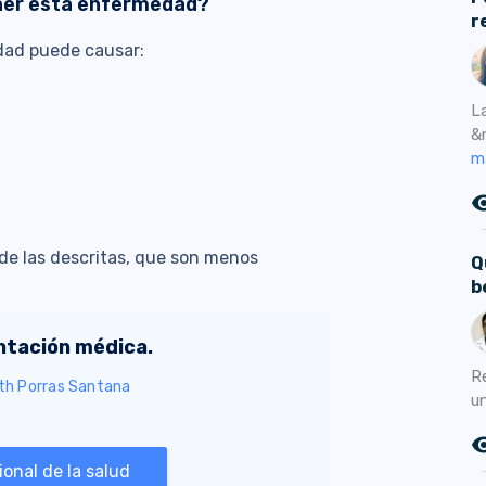
ner esta enfermedad?
r
dad puede causar:
L
&
m
remove_r
de las descritas, que son menos
Q
b
entación médica.
R
eth Porras Santana
u
remove_r
onal de la salud