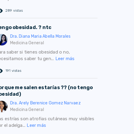
ed_eye
289 vistas
engo obesidad. ? ntc
Dra. Diana Maria Abella Morales
Medicina General
ara saber si tienes obesidad o no,
ecesitamos saber tu gen...
Leer más
ed_eye
191 vistas
orque me salen estarías ?? (no tengo
besidad)
Dra. Arely Berenice Gomez Narvaez
Medicina General
as estrías son atrofias cutáneas muy visibles
r el adelga...
Leer más