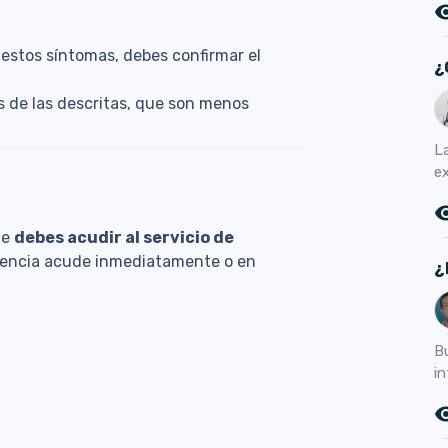
remove_r
stos síntomas, debes confirmar el
¿
 de las descritas, que son menos
L
e
remove_r
ue
debes acudir al servicio de
rgencia acude inmediatamente o en
¿
B
in
remove_r