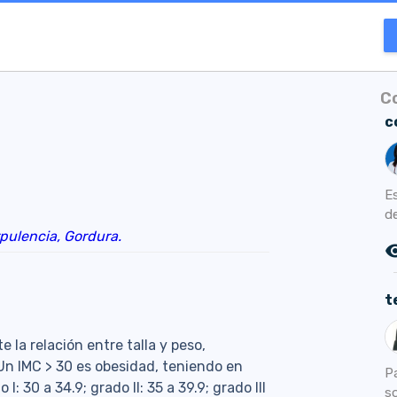
C
c
E
de
pulencia,
Gordura.
remove_r
t
 la relación entre talla y peso,
Un IMC > 30 es obesidad, teniendo en
P
 30 a 34.9; grado II: 35 a 39.9; grado III
s