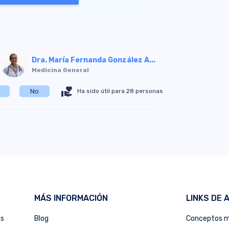
Dra. María Fernanda González A...
Medicina General
volunteer_activism
No
Ha sido útil para 28 personas
MÁS INFORMACIÓN
LINKS DE 
as
Blog
Conceptos m