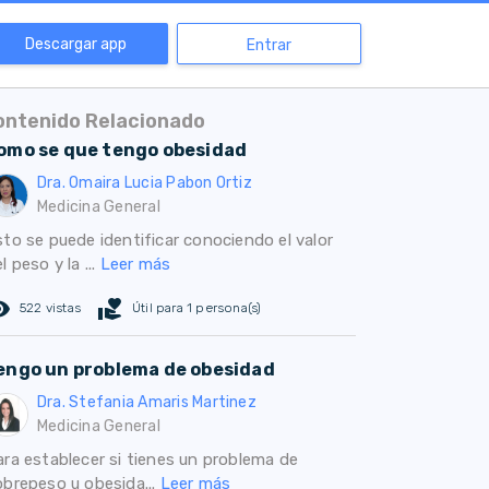
Descargar app
Entrar
ontenido Relacionado
omo se que tengo obesidad
Dra. Omaira Lucia Pabon Ortiz
Medicina General
sto se puede identificar conociendo el valor
l peso y la ...
Leer más
ed_eye
volunteer_activism
522 vistas
Útil para 1 persona(s)
engo un problema de obesidad
Dra. Stefania Amaris Martinez
Medicina General
ara establecer si tienes un problema de
obrepeso u obesida...
Leer más