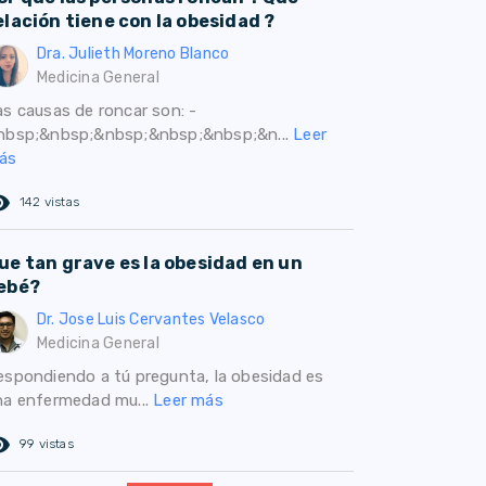
elación tiene con la obesidad ?
Dra. Julieth Moreno Blanco
Medicina General
as causas de roncar son: -
nbsp;&nbsp;&nbsp;&nbsp;&nbsp;&n...
Leer
ás
ed_eye
142 vistas
ue tan grave es la obesidad en un
ebé?
Dr. Jose Luis Cervantes Velasco
Medicina General
espondiendo a tú pregunta, la obesidad es
na enfermedad mu...
Leer más
ed_eye
99 vistas