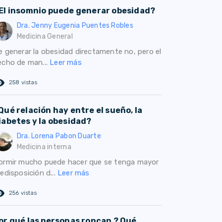
El insomnio puede generar obesidad?
Dra. Jenny Eugenia Puentes Robles
Medicina General
e generar la obesidad directamente no, pero el
echo de man...
Leer más
ed_eye
258 vistas
Qué relación hay entre el sueño, la
iabetes y la obesidad?
Dra. Lorena Pabon Duarte
Medicina interna
ormir mucho puede hacer que se tenga mayor
edisposición d...
Leer más
ed_eye
256 vistas
or qué las personas roncan ? Qué