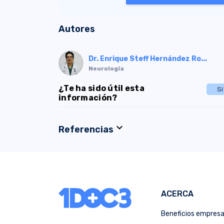
Autores
Dr. Enrique Steff Hernández Ro...
Neurología
¿Te ha sido útil esta
Sí
información?
expand_more
Referencias
ACERCA
Beneficios empres