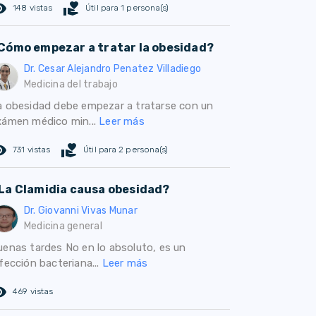
ed_eye
volunteer_activism
148 vistas
Útil para 1 persona(s)
Cómo empezar a tratar la obesidad?
Dr. Cesar Alejandro Penatez Villadiego
Medicina del trabajo
a obesidad debe empezar a tratarse con un
xámen médico min...
Leer más
ed_eye
volunteer_activism
731 vistas
Útil para 2 persona(s)
La Clamidia causa obesidad?
Dr. Giovanni Vivas Munar
Medicina general
uenas tardes No en lo absoluto, es un
fección bacteriana...
Leer más
ed_eye
469 vistas