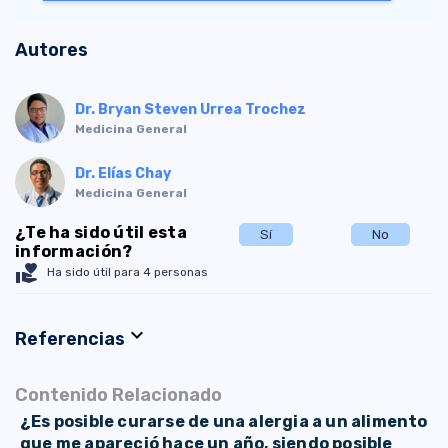
Autores
Dr. Bryan Steven Urrea Trochez
Medicina General
Dr. Elías Chay
Medicina General
¿Te ha sido útil esta
Sí
No
información?
volunteer_activism
Ha sido útil para 4 personas
expand_more
Referencias
Contenido Relacionado
¿Es posible curarse de una alergia a un alimento
que me apareció hace un año, siendo posible