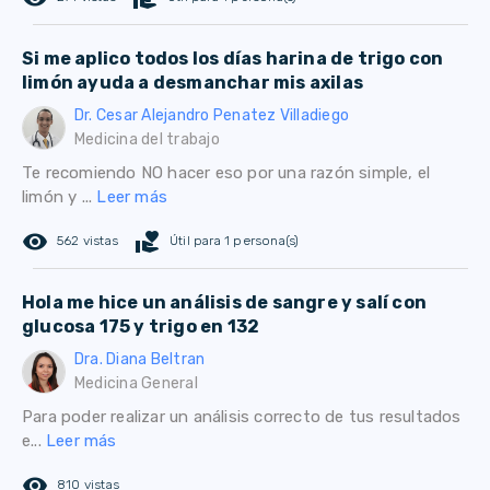
Si me aplico todos los días harina de trigo con
limón ayuda a desmanchar mis axilas
Dr. Cesar Alejandro Penatez Villadiego
Medicina del trabajo
Te recomiendo NO hacer eso por una razón simple, el
limón y ...
Leer más
remove_red_eye
volunteer_activism
562 vistas
Útil para 1 persona(s)
Hola me hice un análisis de sangre y salí con
glucosa 175 y trigo en 132
Dra. Diana Beltran
Medicina General
Para poder realizar un análisis correcto de tus resultados
e...
Leer más
remove_red_eye
810 vistas