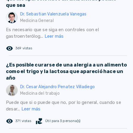
que sea
Dr. Sebastian Valenzuela Vanegas
Medicina General
Es necesario que se siga en controles con el
gastroenterólog...
Leer más
remove_red_eye
369 vistas
¿Es posible curarse de una alergia a un alimento
como el trigo y la lactosa que apareció hace un
año
Dr. Cesar Alejandro Penatez Villadiego
Medicina del trabajo
Puede que si o puede que no, por lo general, cuando se
desar...
Leer más
remove_red_eye
volunteer_activism
371 vistas
Útil para 3 persona(s)