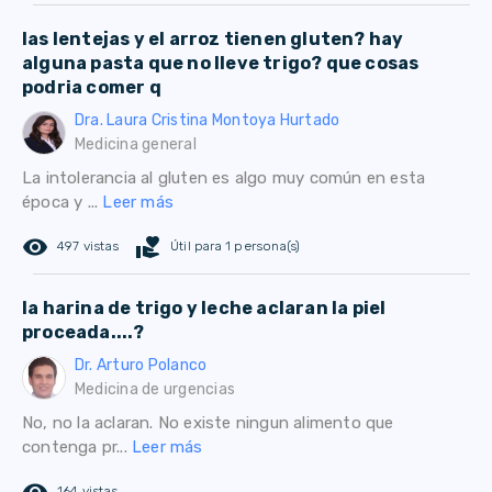
las lentejas y el arroz tienen gluten? hay
alguna pasta que no lleve trigo? que cosas
podria comer q
Dra. Laura Cristina Montoya Hurtado
Medicina general
La intolerancia al gluten es algo muy común en esta
época y ...
Leer más
remove_red_eye
volunteer_activism
497 vistas
Útil para 1 persona(s)
la harina de trigo y leche aclaran la piel
proceada....?
Dr. Arturo Polanco
Medicina de urgencias
No, no la aclaran. No existe ningun alimento que
contenga pr...
Leer más
164 vistas