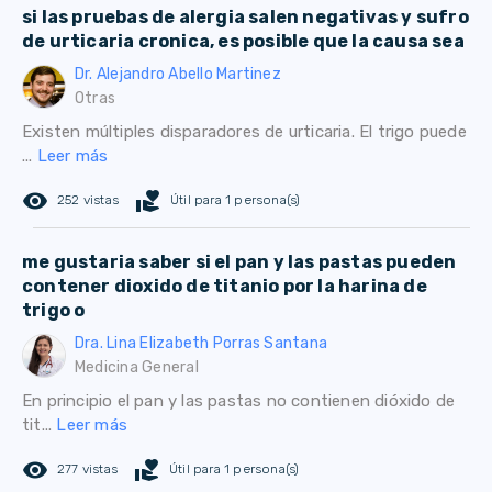
si las pruebas de alergia salen negativas y sufro
de urticaria cronica, es posible que la causa sea
Dr. Alejandro Abello Martinez
Otras
Existen múltiples disparadores de urticaria. El trigo puede
...
Leer más
remove_red_eye
volunteer_activism
252 vistas
Útil para 1 persona(s)
me gustaria saber si el pan y las pastas pueden
contener dioxido de titanio por la harina de
trigo o
Dra. Lina Elizabeth Porras Santana
Medicina General
En principio el pan y las pastas no contienen dióxido de
tit...
Leer más
remove_red_eye
volunteer_activism
277 vistas
Útil para 1 persona(s)