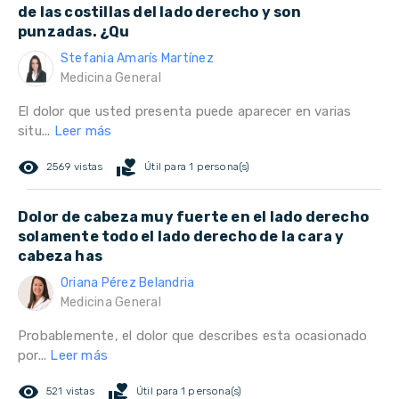
de las costillas del lado derecho y son
punzadas. ¿Qu
Stefania Amarís Martínez
Medicina General
El dolor que usted presenta puede aparecer en varias
situ...
Leer más
remove_red_eye
volunteer_activism
2569 vistas
Útil para 1 persona(s)
Dolor de cabeza muy fuerte en el lado derecho
solamente todo el lado derecho de la cara y
cabeza has
Oriana Pérez Belandria
Medicina General
Probablemente, el dolor que describes esta ocasionado
por...
Leer más
remove_red_eye
volunteer_activism
521 vistas
Útil para 1 persona(s)