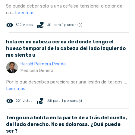
Se puede deber solo a una cefalea tensional o dolor de
ca...
Leer más
remove_red_eye
volunteer_activism
322 vistas
Útil para 1 persona(s)
hola en mi cabeza cerca de donde tengo el
hueso temporal de la cabeza del lado izquierdo
me siento u
Harold Palmera Pineda
Medicina General
Por lo que describes pareciera ser una lesión de tejidos ...
Leer más
remove_red_eye
volunteer_activism
221 vistas
Útil para 1 persona(s)
Tengo una bolita en la parte de atrás del cuello,
del lado derecho. No es dolorosa. ¿Qué puede
ser?