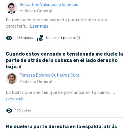
Sebastian Valenzuela Vanegas
Medicina General
Es necesario que sea valorada para determinar las
caracterís...
Leer más
remove_red_eye
volunteer_activism
1055 vistas
Útil para 1 persona(s)
Cuando estoy cansada o tensionada me duele la
parte de atrás de la cabeza en el lado derecho
bajo, d
Tomasa Dolores Gutierrez Cure
Medicina General
La bolita que sientes que se pronuncia en tu cuello,
...
Leer más
remove_red_eye
166 vistas
Me duele la parte derecha en la espalda, atrás