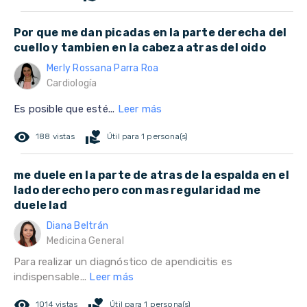
Por que me dan picadas en la parte derecha del
cuello y tambien en la cabeza atras del oido
Merly Rossana Parra Roa
Cardiología
Es posible que esté...
Leer más
remove_red_eye
volunteer_activism
188 vistas
Útil para 1 persona(s)
me duele en la parte de atras de la espalda en el
lado derecho pero con mas regularidad me
duele lad
Diana Beltrán
Medicina General
Para realizar un diagnóstico de apendicitis es
indispensable...
Leer más
remove_red_eye
volunteer_activism
1014 vistas
Útil para 1 persona(s)