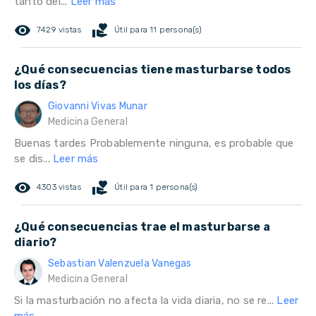
tanto del...
Leer más
remove_red_eye
volunteer_activism
7429 vistas
Útil para 11 persona(s)
¿Qué consecuencias tiene masturbarse todos
los días?
Giovanni Vivas Munar
Medicina General
Buenas tardes Probablemente ninguna, es probable que
se dis...
Leer más
remove_red_eye
volunteer_activism
4303 vistas
Útil para 1 persona(s)
¿Qué consecuencias trae el masturbarse a
diario?
Sebastian Valenzuela Vanegas
Medicina General
Si la masturbación no afecta la vida diaria, no se re...
Leer