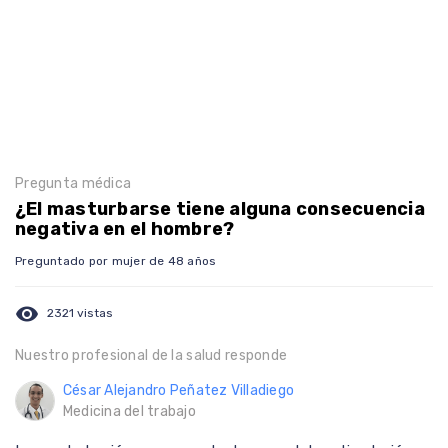
Pregunta médica
¿El masturbarse tiene alguna consecuencia
negativa en el hombre?
Preguntado por mujer de 48 años
visibility
2321 vistas
Nuestro profesional de la salud responde
César Alejandro Peñatez Villadiego
Medicina del trabajo