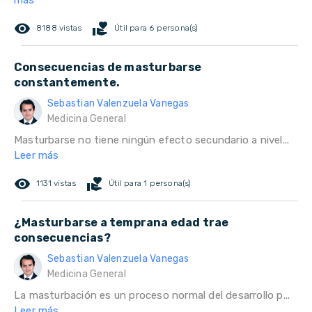
más
remove_red_eye
volunteer_activism
8188 vistas
Útil para 6 persona(s)
Consecuencias de masturbarse
constantemente.
Sebastian Valenzuela Vanegas
Medicina General
Masturbarse no tiene ningún efecto secundario a nivel...
Leer más
remove_red_eye
volunteer_activism
1131 vistas
Útil para 1 persona(s)
¿Masturbarse a temprana edad trae
consecuencias?
Sebastian Valenzuela Vanegas
Medicina General
La masturbación es un proceso normal del desarrollo p...
Leer más