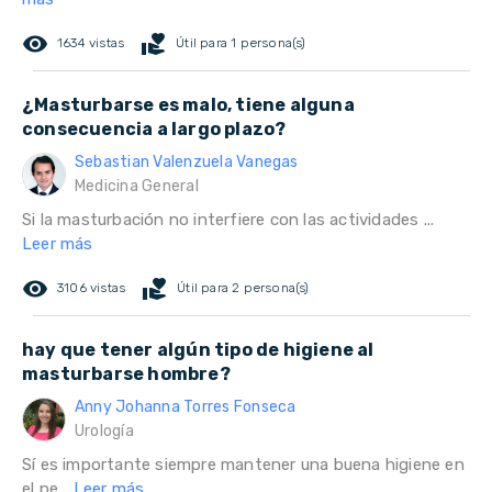
remove_red_eye
volunteer_activism
1634 vistas
Útil para 1 persona(s)
¿Masturbarse es malo, tiene alguna
consecuencia a largo plazo?
Sebastian Valenzuela Vanegas
Medicina General
Si la masturbación no interfiere con las actividades ...
Leer más
remove_red_eye
volunteer_activism
3106 vistas
Útil para 2 persona(s)
hay que tener algún tipo de higiene al
masturbarse hombre?
Anny Johanna Torres Fonseca
Urología
Sí es importante siempre mantener una buena higiene en
el pe...
Leer más