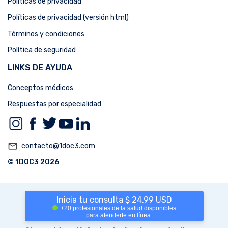
Políticas de privacidad
Políticas de privacidad (versión html)
Términos y condiciones
Política de seguridad
LINKS DE AYUDA
Conceptos médicos
Respuestas por especialidad
mail_outline
contacto@1doc3.com
© 1DOC3 2026
Inicia tu consulta $ 24,99 USD
+20 profesionales de la salud disponibles
para atenderte en línea