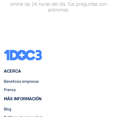
online las 24 horas del día. Tus preguntas son
anónimas.
ACERCA
Beneficios empresas
Prensa
MÁS INFORMACIÓN
Blog