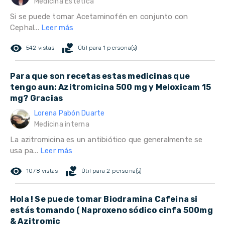
Medicina Estética
Si se puede tomar Acetaminofén en conjunto con
Cephal...
Leer más
remove_red_eye
volunteer_activism
542 vistas
Útil para 1 persona(s)
Para que son recetas estas medicinas que
tengo aun: Azitromicina 500 mg y Meloxicam 15
mg? Gracias
Lorena Pabón Duarte
Medicina interna
La azitromicina es un antibiótico que generalmente se
usa pa...
Leer más
remove_red_eye
volunteer_activism
1078 vistas
Útil para 2 persona(s)
Hola ! Se puede tomar Biodramina Cafeina si
estás tomando ( Naproxeno sódico cinfa 500mg
& Azitromic