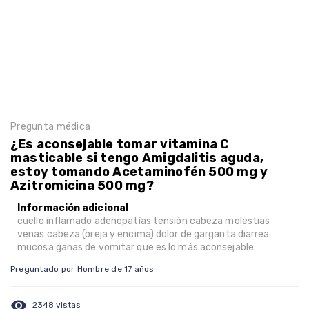
Pregunta médica
¿Es aconsejable tomar vitamina C
masticable si tengo Amigdalitis aguda,
estoy tomando Acetaminofén 500 mg y
Azitromicina 500 mg?
Información adicional
cuello inflamado adenopatías tensión cabeza molestias
venas cabeza (oreja y encima) dolor de garganta diarrea
mucosa ganas de vomitar que es lo más aconsejable
Preguntado por Hombre de 17 años
visibility
2348 vistas