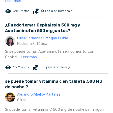
Leer más
remove_red_eye
volunteer_activism
3388 vistas
Útil para 67 persona(s)
¿Puedo tomar Cephalexin 500 mg y
Acetaminofén 500 mg juntos?
Luisa Fernanda Ortegón Pulido
Medicina Estética
Si se puede tomar Acetaminofén en conjunto con
Cephal...
Leer más
remove_red_eye
volunteer_activism
1262 vistas
Útil para 3 persona(s)
se puede tomar vitamina c en tableta ,500 MG
de noche ?
Alejandro Abello-Martinez
Otras
Si puede tomar vitamina C 500 mg de noche sin ningun