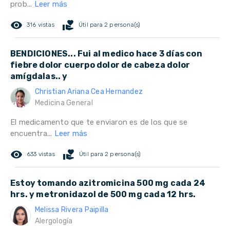
prob...
Leer más
remove_red_eye
volunteer_activism
316 vistas
Útil para 2 persona(s)
BENDICIONES... Fui al medico hace 3 días con
fiebre dolor cuerpo dolor de cabeza dolor
amígdalas.. y
Christian Ariana Cea Hernandez
Medicina General
El medicamento que te enviaron es de los que se
encuentra...
Leer más
remove_red_eye
volunteer_activism
633 vistas
Útil para 2 persona(s)
Estoy tomando azitromicina 500 mg cada 24
hrs. y metronidazol de 500 mg cada 12 hrs.
Melissa Rivera Paipilla
Alergología