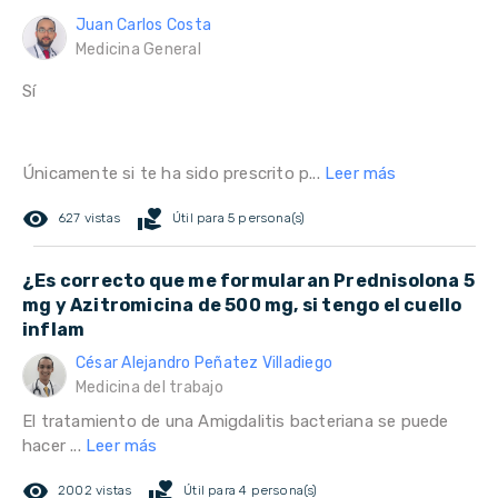
Juan Carlos Costa
Medicina General
Sí
Únicamente si te ha sido prescrito p...
Leer más
remove_red_eye
volunteer_activism
627 vistas
Útil para 5 persona(s)
¿Es correcto que me formularan Prednisolona 5
mg y Azitromicina de 500 mg, si tengo el cuello
inflam
César Alejandro Peñatez Villadiego
Medicina del trabajo
El tratamiento de una Amigdalitis bacteriana se puede
hacer ...
Leer más
remove_red_eye
volunteer_activism
2002 vistas
Útil para 4 persona(s)