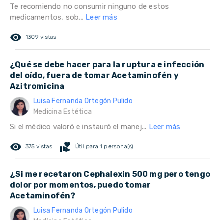
Te recomiendo no consumir ninguno de estos
medicamentos, sob...
Leer más
remove_red_eye
1309 vistas
¿Qué se debe hacer para la ruptura e infección
del oído, fuera de tomar Acetaminofén y
Azitromicina
Luisa Fernanda Ortegón Pulido
Medicina Estética
Si el médico valoró e instauró el manej...
Leer más
remove_red_eye
volunteer_activism
375 vistas
Útil para 1 persona(s)
¿Si me recetaron Cephalexin 500 mg pero tengo
dolor por momentos, puedo tomar
Acetaminofén?
Luisa Fernanda Ortegón Pulido