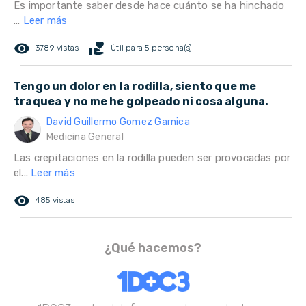
Es importante saber desde hace cuánto se ha hinchado
...
Leer más
remove_red_eye
volunteer_activism
3789 vistas
Útil para 5 persona(s)
Tengo un dolor en la rodilla, siento que me
traquea y no me he golpeado ni cosa alguna.
David Guillermo Gomez Garnica
Medicina General
Las crepitaciones en la rodilla pueden ser provocadas por
el...
Leer más
remove_red_eye
485 vistas
¿Qué hacemos?