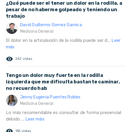
¿Qué puede ser el tener un dolor en la rodilla, a
pesar de no haberme golpeado y teniendo un
trabajo
David Guillermo Gomez Garnica
Medicina General
El dolor en la articulación de la rodilla puede ser d...
Leer
más
remove_red_eye
242 vistas
Tengo un dolor muy fuerte en la rodilla
izquierda que me dificulta bastante caminar,
no recuerdo hab
Jenny Eugenia Puentes Robles
Medicina General
Lo más recomendable es consultar de forma presencial
debido ...
Leer más
remove_red_eye
155 vistas