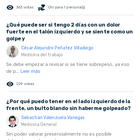
remove_red_eye
volunteer_activism
363 vistas
Útil para 1 persona(s)
¿Qué puede ser si tengo 2 días con un dolor
fuerte en el talón izquierdo y se siente como un
golpe y
César Alejandro Peñatez Villadiego
Medicina del trabajo
Se debe empezar a revisar si se tiene sobrepeso, ya eso
de p...
Leer más
remove_red_eye
229 vistas
¿Por qué puedo tener en el lado izquierdo de la
frente, un bulto blando sin haberme golpeado?
Sebastian Valenzuela Vanegas
Medicina General
Sin poder valorar presencialmente no es posible