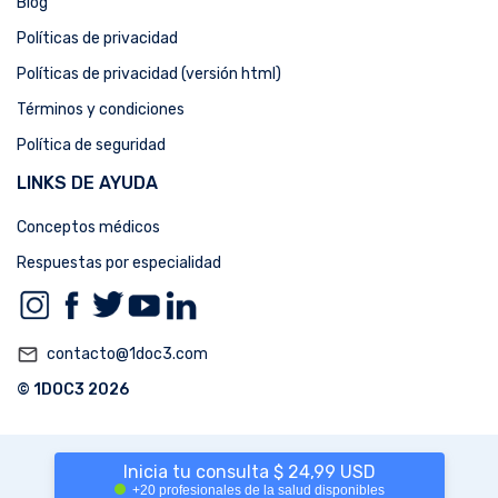
Blog
Políticas de privacidad
Políticas de privacidad (versión html)
Términos y condiciones
Política de seguridad
LINKS DE AYUDA
Conceptos médicos
Respuestas por especialidad
mail_outline
contacto@1doc3.com
© 1DOC3 2026
Inicia tu consulta $ 24,99 USD
+20 profesionales de la salud disponibles