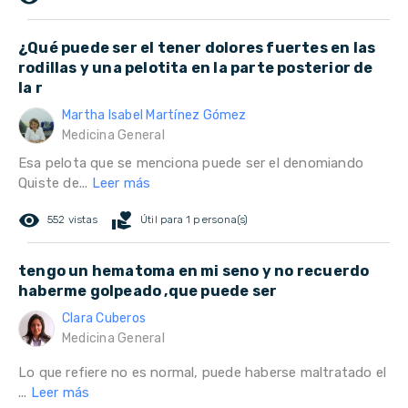
¿Qué puede ser el tener dolores fuertes en las
rodillas y una pelotita en la parte posterior de
la r
Martha Isabel Martínez Gómez
Medicina General
Esa pelota que se menciona puede ser el denomiando
Quiste de...
Leer más
remove_red_eye
volunteer_activism
552 vistas
Útil para 1 persona(s)
tengo un hematoma en mi seno y no recuerdo
haberme golpeado ,que puede ser
Clara Cuberos
Medicina General
Lo que refiere no es normal, puede haberse maltratado el
...
Leer más