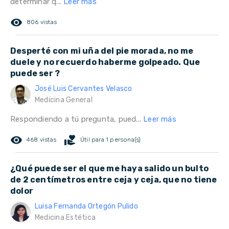
determinar q...
Leer más
remove_red_eye
806 vistas
Desperté con mi uña del pie morada, no me
duele y no recuerdo haberme golpeado. Que
puede ser ?
José Luis Cervantes Velasco
Medicina General
Respondiendo a tú pregunta, pued...
Leer más
remove_red_eye
volunteer_activism
468 vistas
Útil para 1 persona(s)
¿Qué puede ser el que me haya salido un bulto
de 2 centímetros entre ceja y ceja, que no tiene
dolor
Luisa Fernanda Ortegón Pulido
Medicina Estética