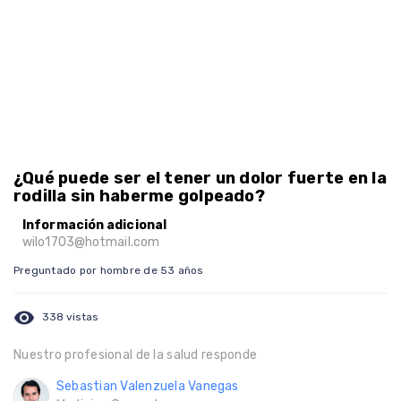
¿Qué puede ser el tener un dolor fuerte en la
rodilla sin haberme golpeado?
Información adicional
wilo1703@hotmail.com
Preguntado por hombre de 53 años
visibility
338 vistas
Nuestro profesional de la salud responde
Sebastian Valenzuela Vanegas