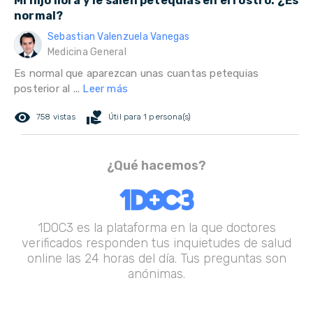
Mi hijo llora y le salen petequias en el rostro. ¿Es
normal?
Sebastian Valenzuela Vanegas
Medicina General
Es normal que aparezcan unas cuantas petequias
posterior al ...
Leer más
remove_red_eye
volunteer_activism
758 vistas
Útil para 1 persona(s)
¿Qué hacemos?
1DOC3 es la plataforma en la que doctores
verificados responden tus inquietudes de salud
online las 24 horas del día. Tus preguntas son
anónimas.