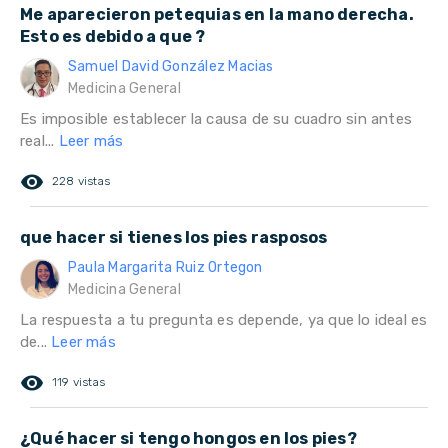
Me aparecieron petequias en la mano derecha.
Esto es debido a que ?
Samuel David González Macias
Medicina General
Es imposible establecer la causa de su cuadro sin antes
real...
Leer más
remove_red_eye
228 vistas
que hacer si tienes los pies rasposos
Paula Margarita Ruiz Ortegon
Medicina General
La respuesta a tu pregunta es depende, ya que lo ideal es
de...
Leer más
remove_red_eye
119 vistas
¿Qué hacer si tengo hongos en los pies?