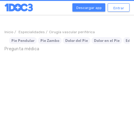
Descargar app
Entrar
Inicio /
Especialidades /
Cirugía vascular periférica
Pie Pendular
Pie Zambo
Dolor del Pie
Dolor en el Pie
Edem
Pregunta médica