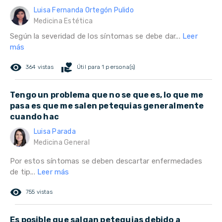
Luisa Fernanda Ortegón Pulido
Medicina Estética
Según la severidad de los síntomas se debe dar...
Leer
más
remove_red_eye
volunteer_activism
364 vistas
Útil para 1 persona(s)
Tengo un problema que no se que es, lo que me
pasa es que me salen petequias generalmente
cuando hac
Luisa Parada
Medicina General
Por estos síntomas se deben descartar enfermedades
de tip...
Leer más
remove_red_eye
755 vistas
Es posible que salgan petequias debido a