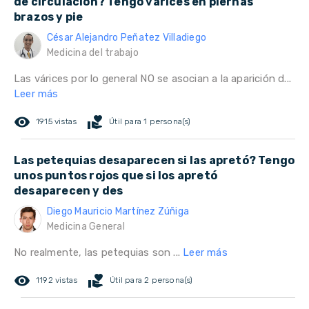
de circulación? Tengo varices en piernas
brazos y pie
César Alejandro Peñatez Villadiego
Medicina del trabajo
Las várices por lo general NO se asocian a la aparición d...
Leer más
remove_red_eye
volunteer_activism
1915 vistas
Útil para 1 persona(s)
Las petequias desaparecen si las apretó? Tengo
unos puntos rojos que si los apretó
desaparecen y des
Diego Mauricio Martínez Zúñiga
Medicina General
No realmente, las petequias son ...
Leer más
remove_red_eye
volunteer_activism
1192 vistas
Útil para 2 persona(s)