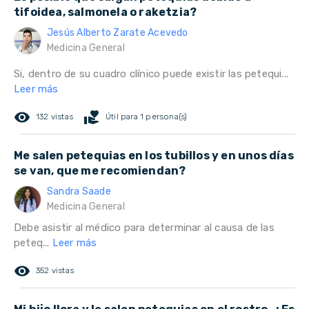
tifoidea, salmonela o raketzia?
Jesús Alberto Zarate Acevedo
Medicina General
Si, dentro de su cuadro clínico puede existir las petequi...
Leer más
remove_red_eye
volunteer_activism
132 vistas
Útil para 1 persona(s)
Me salen petequias en los tubillos y en unos días
se van, que me recomiendan?
Sandra Saade
Medicina General
Debe asistir al médico para determinar al causa de las
peteq...
Leer más
remove_red_eye
352 vistas