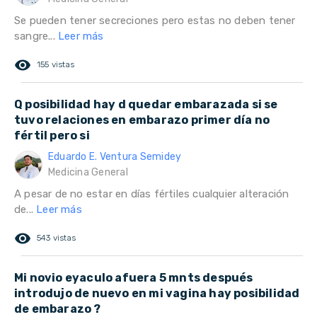
Se pueden tener secreciones pero estas no deben tener
sangre...
Leer más
remove_red_eye
155 vistas
Q posibilidad hay d quedar embarazada si se
tuvo relaciones en embarazo primer día no
fértil pero si
Eduardo E. Ventura Semidey
Medicina General
A pesar de no estar en días fértiles cualquier alteración
de...
Leer más
remove_red_eye
543 vistas
Mi novio eyaculo afuera 5 mnts después
introdujo de nuevo en mi vagina hay posibilidad
de embarazo ?