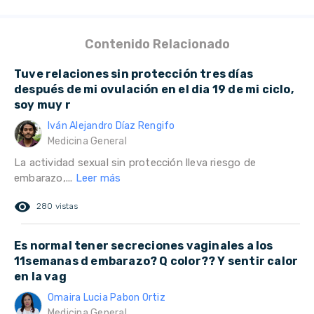
Contenido Relacionado
Tuve relaciones sin protección tres días
después de mi ovulación en el dia 19 de mi ciclo,
soy muy r
Iván Alejandro Díaz Rengifo
Medicina General
La actividad sexual sin protección lleva riesgo de
embarazo,...
Leer más
remove_red_eye
280 vistas
Es normal tener secreciones vaginales a los
11semanas d embarazo? Q color?? Y sentir calor
en la vag
Omaira Lucia Pabon Ortiz
Medicina General