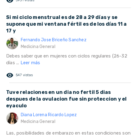
remove_red_eye
5931 vistas
Si mi ciclo menstrual es de 28 a 29 días y se
supone que mi ventana fértil es de los días 11 a
17 y
Fernando Jose Briceño Sanchez
Medicina General
Debes saber que en mujeres con ciclos regulares (26-32
días ...
Leer más
remove_red_eye
547 vistas
Tuve relaciones en un dia no fertil 5 dias
despues de la ovulacion fue sin proteccion y el
eyaculo
Diana Lorena Ricardo Lopez
Medicina General
Las, posibilidades de embarazo en estas condiciones son