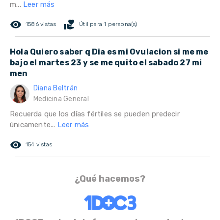
m...
Leer más
remove_red_eye
volunteer_activism
1586 vistas
Útil para 1 persona(s)
Hola Quiero saber q Dia es mi Ovulacion si me me
bajo el martes 23 y se me quito el sabado 27 mi
men
Diana Beltrán
Medicina General
Recuerda que los días fértiles se pueden predecir
únicamente...
Leer más
remove_red_eye
154 vistas
¿Qué hacemos?