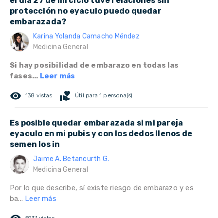
el día 27 de mi ciclo tuve relaciones sin
protección no eyaculo puedo quedar
embarazada?
Karina Yolanda Camacho Méndez
Medicina General
Si hay posibilidad de embarazo en todas las
fases...
Leer más
remove_red_eye
volunteer_activism
138 vistas
Útil para 1 persona(s)
Es posible quedar embarazada si mi pareja
eyaculo en mi pubis y con los dedos llenos de
semen los in
Jaime A. Betancurth G.
Medicina General
Por lo que describe, sí existe riesgo de embarazo y es
ba...
Leer más