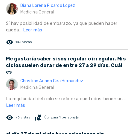
Diana Lorena Ricardo Lopez
Medicina General
Sí hay posibilidad de embarazo, ya que pueden haber
queda...
Leer más
remove_red_eye
143 vistas
Me gustaría saber si soy regular o irregular. Mis
ciclos suelen durar de entre 27 a 29 días. Cuál
es
Christian Ariana Cea Hernandez
Medicina General
La regularidad del ciclo se refiere a que todos tienen un...
Leer más
remove_red_eye
volunteer_activism
76 vistas
Útil para 1 persona(s)