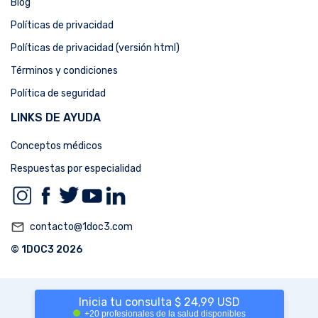
Blog
Políticas de privacidad
Políticas de privacidad (versión html)
Términos y condiciones
Política de seguridad
LINKS DE AYUDA
Conceptos médicos
Respuestas por especialidad
mail_outline
contacto@1doc3.com
© 1DOC3 2026
Inicia tu consulta $ 24,99 USD
+20 profesionales de la salud disponibles