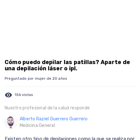
Cómo puedo depilar las patillas? Aparte de
una depilación láser o ipl.
Preguntado por mujer de 20 años
visibility
156 vistas
Nuestro profesional de la salud responde
Alberto Raziel Guerrero Guerrero
Medicina General
Existen otro tipo de depilaciones como la que se realiza por