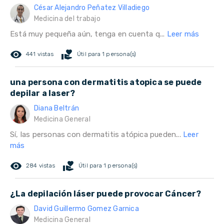
César Alejandro Peñatez Villadiego
Medicina del trabajo
Está muy pequeña aún, tenga en cuenta q...
Leer más
remove_red_eye
volunteer_activism
441 vistas
Útil para 1 persona(s)
una persona con dermatitis atopica se puede
depilar a laser?
Diana Beltrán
Medicina General
Sí, las personas con dermatitis atópica pueden...
Leer
más
remove_red_eye
volunteer_activism
284 vistas
Útil para 1 persona(s)
¿La depilación láser puede provocar Cáncer?
David Guillermo Gomez Garnica
Medicina General