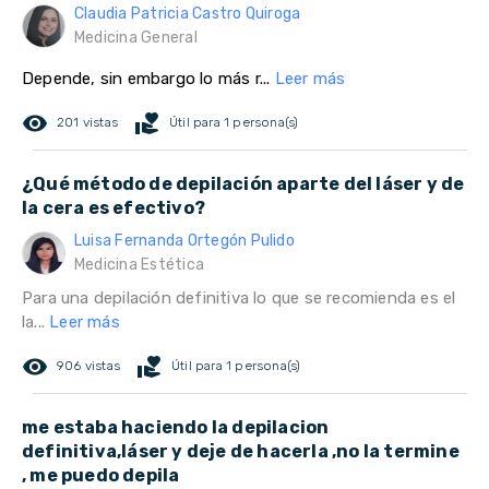
Claudia Patricia Castro Quiroga
Medicina General
Depende, sin embargo lo más r...
Leer más
remove_red_eye
volunteer_activism
201 vistas
Útil para 1 persona(s)
¿Qué método de depilación aparte del láser y de
la cera es efectivo?
Luisa Fernanda Ortegón Pulido
Medicina Estética
Para una depilación definitiva lo que se recomienda es el
la...
Leer más
remove_red_eye
volunteer_activism
906 vistas
Útil para 1 persona(s)
me estaba haciendo la depilacion
definitiva,láser y deje de hacerla ,no la termine
, me puedo depila