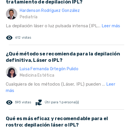
tratamiento de depilación IPL?
Hardenson Rodríguez González
Pediatría
La depilación láser o luz pulsada intensa (IPL...
Leer más
remove_red_eye
612 vistas
¿Qué método se recomienda para la depilación
definitiva, Láser o IPL?
Luisa Fernanda Ortegón Pulido
Medicina Estética
Cualquiera de los métodos (Láser, IPL) pueden ...
Leer
más
remove_red_eye
volunteer_activism
593 vistas
Útil para 1 persona(s)
Qué es más eficaz y recomendable para el
rostro: depilación láser o IPL?