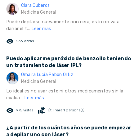
Clara Cuberos
Medicina General
Puede depilarse nuevamente con cera, esto no va a
dañar el t...
Leer más
remove_red_eye
266 vistas
Puedo aplicarme peróxido de benzoilo teniendo
un tratamiento de láser IPL?
Omaira Lucia Pabon Ortiz
Medicina General
Lo ideal es no usar este ni otros medicamentos sin la
evalua...
Leer más
remove_red_eye
volunteer_activism
975 vistas
Útil para 1 persona(s)
¿A partir de los cuántos años se puede empezar
a depilar uno con láser?