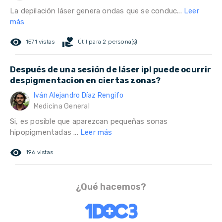
La depilación láser genera ondas que se conduc...
Leer
más
remove_red_eye
volunteer_activism
1571 vistas
Útil para 2 persona(s)
Después de una sesión de láser ipl puede ocurrir
despigmentacion en ciertas zonas?
Iván Alejandro Díaz Rengifo
Medicina General
Si, es posible que aparezcan pequeñas sonas
hipopigmentadas ...
Leer más
remove_red_eye
196 vistas
¿Qué hacemos?