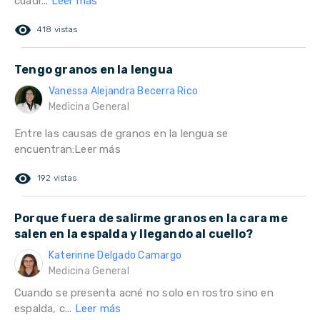
cuadr...
Leer más
remove_red_eye
418 vistas
Tengo granos en la lengua
Vanessa Alejandra Becerra Rico
Medicina General
Entre las causas de granos en la lengua se
encuentran:Leer más
remove_red_eye
192 vistas
Porque fuera de salirme granos en la cara me
salen en la espalda y llegando al cuello?
Katerinne Delgado Camargo
Medicina General
Cuando se presenta acné no solo en rostro sino en
espalda, c...
Leer más