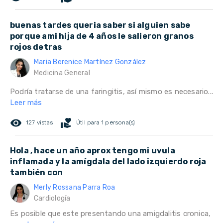
buenas tardes queria saber si alguien sabe
porque ami hija de 4 años le salieron granos
rojos detras
Maria Berenice Martínez González
Medicina General
Podría tratarse de una faringitis, así mismo es necesario...
Leer más
remove_red_eye
volunteer_activism
127 vistas
Útil para 1 persona(s)
Hola , hace un año aprox tengo mi uvula
inflamada y la amígdala del lado izquierdo roja
también con
Merly Rossana Parra Roa
Cardiología
Es posible que este presentando una amigdalitis cronica,