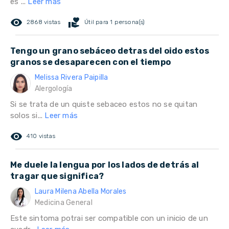
es ...
Leer más
remove_red_eye
volunteer_activism
2868 vistas
Útil para 1 persona(s)
Tengo un grano sebáceo detras del oido estos
granos se desaparecen con el tiempo
Melissa Rivera Paipilla
Alergología
Si se trata de un quiste sebaceo estos no se quitan
solos si...
Leer más
remove_red_eye
410 vistas
Me duele la lengua por los lados de detrás al
tragar que significa?
Laura Milena Abella Morales
Medicina General
Este sintoma potrai ser compatible con un inicio de un