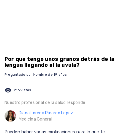
Por que tengo unos granos detrás de la
lengua llegando al la uvula?
Preguntado por Hombre de 19 años
visibility
216 vistas
Nuestro profesional de la salud responde
Diana Lorena Ricardo Lopez
Medicina General
Pueden haber varias explicaciones para lo que te