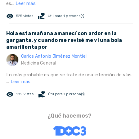
es...
Leer más
remove_red_eye
volunteer_activism
525 vistas
Útil para 1 persona(s)
Hola esta mañana amanecí con ardor en la
garganta, y cuando me revisé me vi una bola
amarillenta por
Carlos Antonio Jiménez Montiel
Medicina General
Lo más probable es que se trate de una infección de vías
...
Leer más
remove_red_eye
volunteer_activism
182 vistas
Útil para 1 persona(s)
¿Qué hacemos?