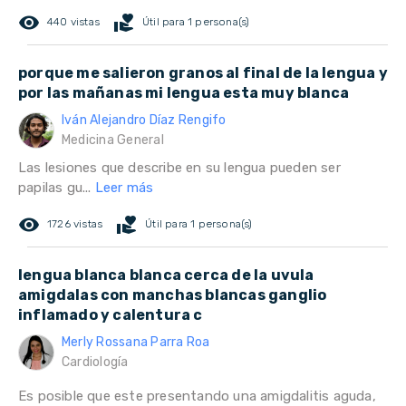
remove_red_eye
volunteer_activism
440 vistas
Útil para 1 persona(s)
porque me salieron granos al final de la lengua y
por las mañanas mi lengua esta muy blanca
Iván Alejandro Díaz Rengifo
Medicina General
Las lesiones que describe en su lengua pueden ser
papilas gu...
Leer más
remove_red_eye
volunteer_activism
1726 vistas
Útil para 1 persona(s)
lengua blanca blanca cerca de la uvula
amigdalas con manchas blancas ganglio
inflamado y calentura c
Merly Rossana Parra Roa
Cardiología
Es posible que este presentando una amigdalitis aguda,