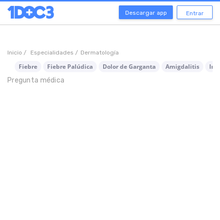
Descargar app
Entrar
Inicio /
Especialidades /
Dermatología
Fiebre
Fiebre Palúdica
Dolor de Garganta
Amigdalitis
Inf
Pregunta médica