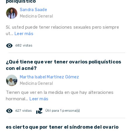
poliquístico
Sandra Saade
Medicina General
Sí, usted puede tener relaciones sexuales pero siempre
ut...
Leer más
remove_red_eye
682 vistas
¿Qué tiene que ver tener ovarios poliquísticos
con el acné?
Martha Isabel Martínez Gómez
Medicina General
Tienen que ver en la medida en que hay alteraciones
hormonal...
Leer más
remove_red_eye
volunteer_activism
627 vistas
Útil para 1 persona(s)
es cierto que por tener el síndrome del ovario