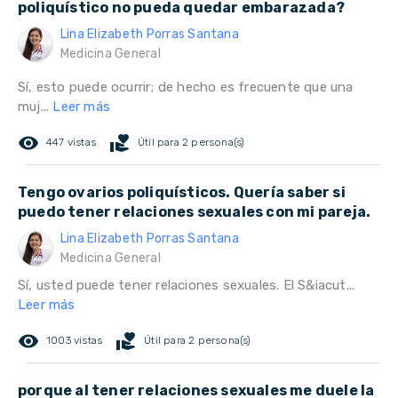
poliquístico no pueda quedar embarazada?
Lina Elizabeth Porras Santana
Medicina General
Sí, esto puede ocurrir; de hecho es frecuente que una
muj...
Leer más
remove_red_eye
volunteer_activism
447 vistas
Útil para 2 persona(s)
Tengo ovarios poliquísticos. Quería saber si
puedo tener relaciones sexuales con mi pareja.
Lina Elizabeth Porras Santana
Medicina General
Sí, usted puede tener relaciones sexuales. El S&iacut...
Leer más
remove_red_eye
volunteer_activism
1003 vistas
Útil para 2 persona(s)
porque al tener relaciones sexuales me duele la