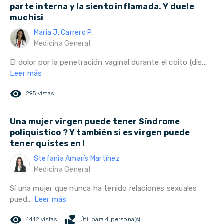
parte interna y la siento inflamada. Y duele
muchisi
Maria J. Carrero P.
Medicina General
El dolor por la penetración vaginal durante el coito (dis...
Leer más
remove_red_eye
295 vistas
Una mujer virgen puede tener Síndrome
poliquistico ? Y también si es virgen puede
tener quistes en l
Stefania Amarís Martínez
Medicina General
Sí una mujer que nunca ha tenido relaciones sexuales
pued...
Leer más
remove_red_eye
volunteer_activism
4412 vistas
Útil para 4 persona(s)