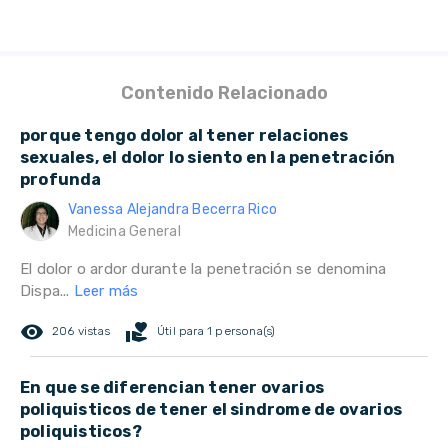
Contenido Relacionado
porque tengo dolor al tener relaciones
sexuales, el dolor lo siento en la penetración
profunda
Vanessa Alejandra Becerra Rico
Medicina General
El dolor o ardor durante la penetración se denomina
Dispa...
Leer más
remove_red_eye
volunteer_activism
206 vistas
Útil para 1 persona(s)
En que se diferencian tener ovarios
poliquisticos de tener el sindrome de ovarios
poliquisticos?