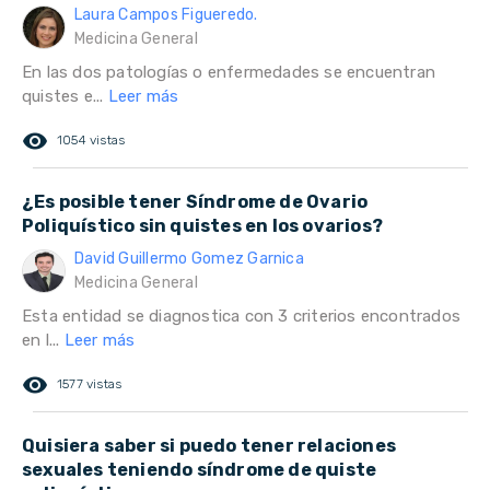
Laura Campos Figueredo.
Medicina General
En las dos patologías o enfermedades se encuentran
quistes e...
Leer más
remove_red_eye
1054 vistas
¿Es posible tener Síndrome de Ovario
Poliquístico sin quistes en los ovarios?
David Guillermo Gomez Garnica
Medicina General
Esta entidad se diagnostica con 3 criterios encontrados
en l...
Leer más
remove_red_eye
1577 vistas
Quisiera saber si puedo tener relaciones
sexuales teniendo síndrome de quiste