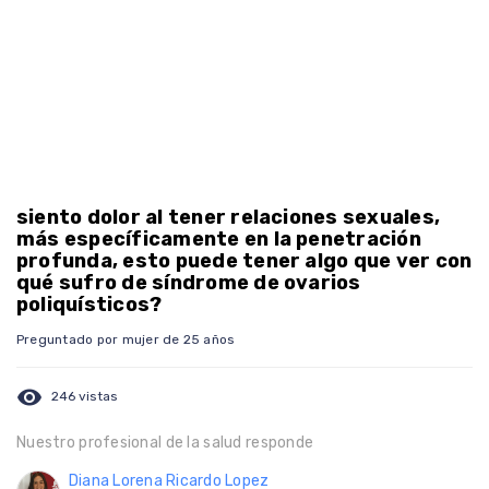
siento dolor al tener relaciones sexuales,
más específicamente en la penetración
profunda, esto puede tener algo que ver con
qué sufro de síndrome de ovarios
poliquísticos?
Preguntado por mujer de 25 años
visibility
246 vistas
Nuestro profesional de la salud responde
Diana Lorena Ricardo Lopez