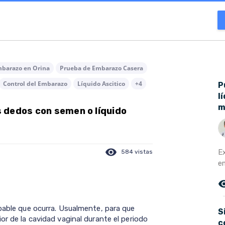
mbarazo en Orina
Prueba de Embarazo Casera
Control del Embarazo
Líquido Ascitico
+4
P
l
m
 dedos con semen o líquido
visibility
E
584 vistas
e
remove_r
obable que ocurra. Usualmente, para que
S
or de la cavidad vaginal durante el periodo
c