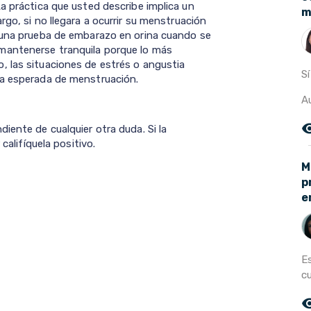
a práctica que usted describe implica un
m
rgo, si no llegara a ocurrir su menstruación
e una prueba de embarazo en orina cuando se
mantenerse tranquila porque lo más
, las situaciones de estrés o angustia
S
ha esperada de menstruación.
Au
remove_r
iente de cualquier otra duda. Si la
califíquela positivo.
M
p
e
Es
cu
remove_r