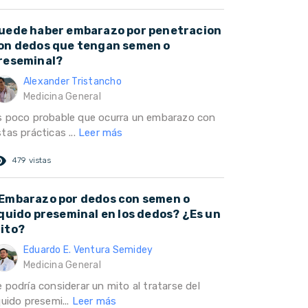
uede haber embarazo por penetracion
on dedos que tengan semen o
reseminal?
Alexander Tristancho
Medicina General
s poco probable que ocurra un embarazo con
tas prácticas ...
Leer más
ed_eye
479 vistas
Embarazo por dedos con semen o
íquido preseminal en los dedos? ¿Es un
ito?
Eduardo E. Ventura Semidey
Medicina General
 podría considerar un mito al tratarse del
quido presemi...
Leer más