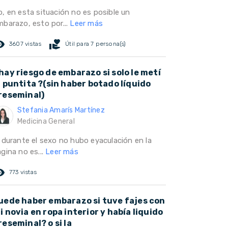
o, en esta situación no es posible un
mbarazo, esto por...
Leer más
ed_eye
volunteer_activism
3607 vistas
Útil para 7 persona(s)
hay riesgo de embarazo si solo le metí
a puntita ?(sin haber botado líquido
reseminal)
Stefania Amarís Martínez
Medicina General
i durante el sexo no hubo eyaculación en la
gina no es...
Leer más
ed_eye
773 vistas
uede haber embarazo si tuve fajes con
i novia en ropa interior y había liquido
reseminal? o si la