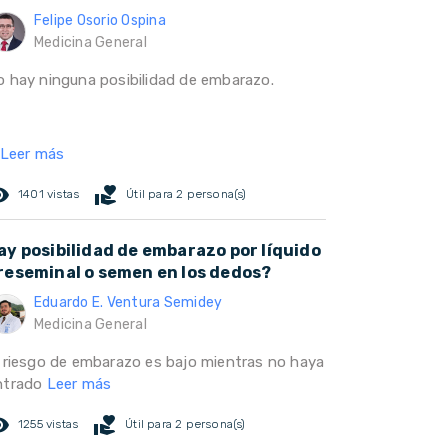
Felipe Osorio Ospina
Medicina General
o hay ninguna posibilidad de embarazo.
Leer más
ed_eye
volunteer_activism
1401 vistas
Útil para 2 persona(s)
ay posibilidad de embarazo por líquido
reseminal o semen en los dedos?
Eduardo E. Ventura Semidey
Medicina General
l riesgo de embarazo es bajo mientras no haya
ntrado
Leer más
ed_eye
volunteer_activism
1255 vistas
Útil para 2 persona(s)