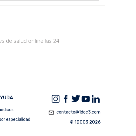
s de salud online las 24
AYUDA
édicos
mail_outline
contacto@1doc3.com
or especialidad
© 1DOC3 2026