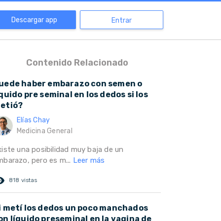
Descargar app
Entrar
Contenido Relacionado
uede haber embarazo con semen o
íquido pre seminal en los dedos si los
etió?
Elías Chay
Medicina General
xiste una posibilidad muy baja de un
mbarazo, pero es m...
Leer más
ed_eye
818 vistas
i metí los dedos un poco manchados
on líquido preseminal en la vagina de