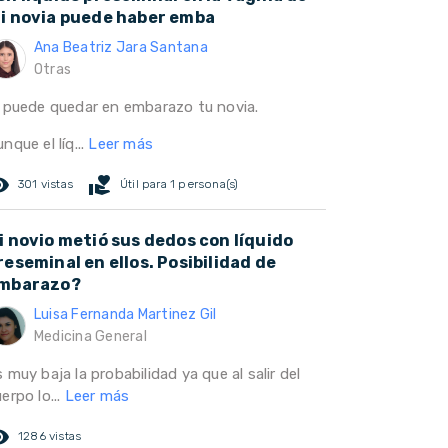
i novia puede haber emba
Ana Beatriz Jara Santana
Otras
í puede quedar en embarazo tu novia.
nque el líq...
Leer más
ed_eye
volunteer_activism
301 vistas
Útil para 1 persona(s)
i novio metió sus dedos con líquido
reseminal en ellos. Posibilidad de
mbarazo?
Luisa Fernanda Martinez Gil
Medicina General
 muy baja la probabilidad ya que al salir del
erpo lo...
Leer más
ed_eye
1286 vistas