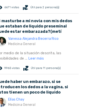
ed_eye
volunteer_activism
6671 vistas
Útil para 2 persona(s)
i masturbe a mi novia con mis dedos
ue estaban de liquido preseminal
uede estar embarazada?(metí
Vanessa Alejandra Becerra Rico
Medicina General
r medio de la situación descrita, las
sibilidades de ...
Leer más
ed_eye
volunteer_activism
9965 vistas
Útil para 11 persona(s)
uede haber un embarazo, si se
ntroducen los dedos a la vagina, si
stos tienen un poco de liquido
Elías Chay
Medicina General