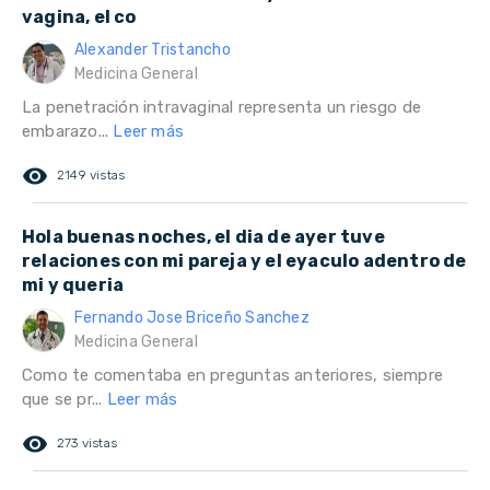
vagina, el co
Alexander Tristancho
Medicina General
La penetración intravaginal representa un riesgo de
embarazo...
Leer más
remove_red_eye
2149 vistas
Hola buenas noches, el dia de ayer tuve
relaciones con mi pareja y el eyaculo adentro de
mi y queria
Fernando Jose Briceño Sanchez
Medicina General
Como te comentaba en preguntas anteriores, siempre
que se pr...
Leer más
remove_red_eye
273 vistas