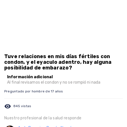
Tuve relaciones en mis días fértiles con
condon, y el eyaculo adentro, hay alguna
posibilidad de embarazo?
Información adicional
Al final revisamos el condon y no se rompió ni nada
Preguntado por hombre de 17 años
visibility
845 vistas
Nuestro profesional de la salud responde