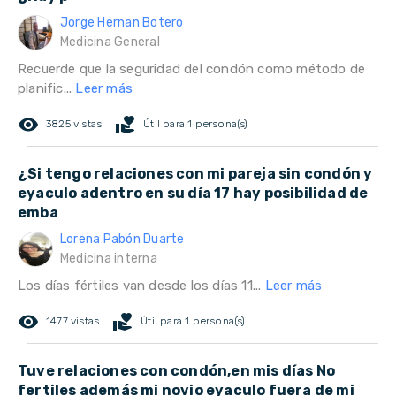
Jorge Hernan Botero
Medicina General
Recuerde que la seguridad del condón como método de
planific...
Leer más
remove_red_eye
volunteer_activism
3825 vistas
Útil para 1 persona(s)
¿Si tengo relaciones con mi pareja sin condón y
eyaculo adentro en su día 17 hay posibilidad de
emba
Lorena Pabón Duarte
Medicina interna
Los días fértiles van desde los días 11...
Leer más
remove_red_eye
volunteer_activism
1477 vistas
Útil para 1 persona(s)
Tuve relaciones con condón,en mis días No
fertiles además mi novio eyaculo fuera de mi