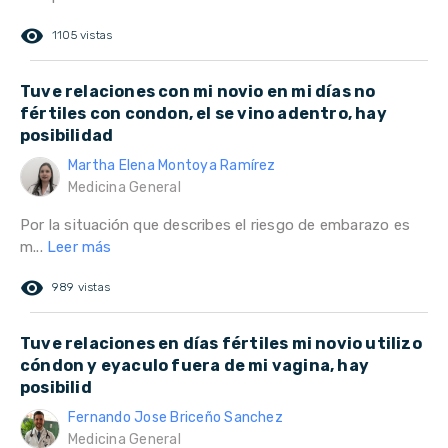
remove_red_eye
1105 vistas
Tuve relaciones con mi novio en mi días no
fértiles con condon, el se vino adentro, hay
posibilidad
Martha Elena Montoya Ramírez
Medicina General
Por la situación que describes el riesgo de embarazo es
m...
Leer más
remove_red_eye
989 vistas
Tuve relaciones en días fértiles mi novio utilizo
cóndon y eyaculo fuera de mi vagina, hay
posibilid
Fernando Jose Briceño Sanchez
Medicina General