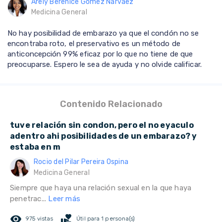
Arely Berenice Goméz Narváez
Medicina General
No hay posibilidad de embarazo ya que el condón no se
encontraba roto, el preservativo es un método de
anticoncepción 99% eficaz por lo que no tiene de que
preocuparse. Espero le sea de ayuda y no olvide calificar.
Contenido Relacionado
tuve relación sin condon, pero el no eyaculo
adentro ahi posibilidades de un embarazo? y
estaba en m
Rocio del Pilar Pereira Ospina
Medicina General
Siempre que haya una relación sexual en la que haya
penetrac...
Leer más
remove_red_eye
volunteer_activism
975 vistas
Útil para 1 persona(s)