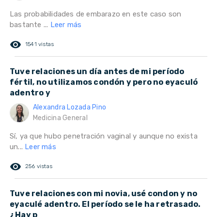
Las probabilidades de embarazo en este caso son
bastante ...
Leer más
remove_red_eye
1541 vistas
Tuve relaciones un día antes de mi período
fértil, no utilizamos condón y pero no eyaculó
adentro y
Alexandra Lozada Pino
Medicina General
Sí, ya que hubo penetración vaginal y aunque no exista
un...
Leer más
remove_red_eye
256 vistas
Tuve relaciones con mi novia, usé condon y no
eyaculé adentro. El período se le ha retrasado.
¿Hay p