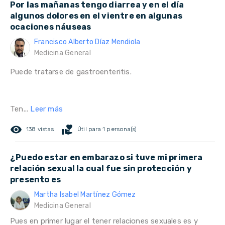
Por las mañanas tengo diarrea y en el día
algunos dolores en el vientre en algunas
ocaciones náuseas
Francisco Alberto Díaz Mendiola
Medicina General
Puede tratarse de gastroenteritis.
Ten...
Leer más
remove_red_eye
volunteer_activism
138 vistas
Útil para 1 persona(s)
¿Puedo estar en embarazo si tuve mi primera
relación sexual la cual fue sin protección y
presento es
Martha Isabel Martínez Gómez
Medicina General
Pues en primer lugar el tener relaciones sexuales es y