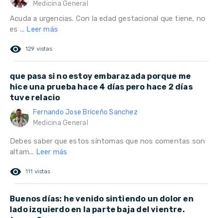
Medicina General
Acuda a urgencias. Con la edad gestacional que tiene, no
es ...
Leer más
remove_red_eye
129 vistas
que pasa si no estoy embarazada porque me
hice una prueba hace 4 días pero hace 2 días
tuve relacio
Fernando Jose Briceño Sanchez
Medicina General
Debes saber que estos síntomas que nos comentas son
altam...
Leer más
remove_red_eye
111 vistas
Buenos días: he venido sintiendo un dolor en
lado izquierdo en la parte baja del vientre.