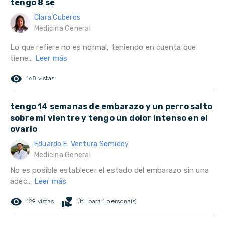
tengo 8 se
Clara Cuberos
Medicina General
Lo que refiere no es normal, teniendo en cuenta que
tiene...
Leer más
remove_red_eye
168 vistas
tengo 14 semanas de embarazo y un perro salto
sobre mi vientre y tengo un dolor intenso en el
ovario
Eduardo E. Ventura Semidey
Medicina General
No es posible establecer el estado del embarazo sin una
adec...
Leer más
remove_red_eye
volunteer_activism
129 vistas
Útil para 1 persona(s)