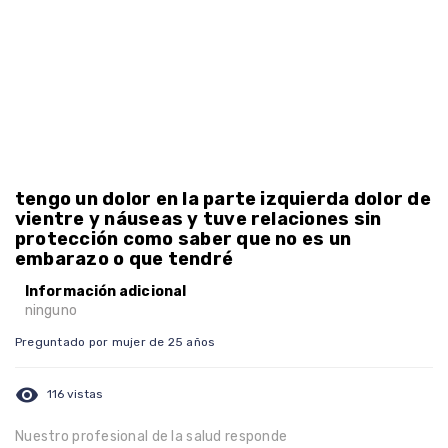
tengo un dolor en la parte izquierda dolor de
vientre y náuseas y tuve relaciones sin
protección como saber que no es un
embarazo o que tendré
Información adicional
ninguno
Preguntado por mujer de 25 años
visibility
116 vistas
Nuestro profesional de la salud responde