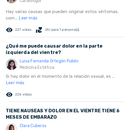
Cardiología
Hay varias causas que pueden originar estos síntomas,
com...
Leer más
remove_red_eye
volunteer_activism
227 vistas
Útil para 1 persona(s)
¿Qué me puede causar dolor en la parte
izquierda del vientre?
Luisa Fernanda Ortegón Pulido
Medicina Estética
Si hay dolor en el momento de la relación sexual, es ...
Leer más
remove_red_eye
226 vistas
TIENE NAUSEAS Y DOLOR EN EL VIENTRE TIENE 6
MESES DE EMBARAZO
Clara Cuberos