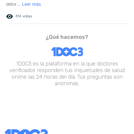
debe ...
Leer más
remove_red_eye
374 vistas
¿Qué hacemos?
1DOC3 es la plataforma en la que doctores
verificados responden tus inquietudes de salud
online las 24 horas del día. Tus preguntas son
anónimas.