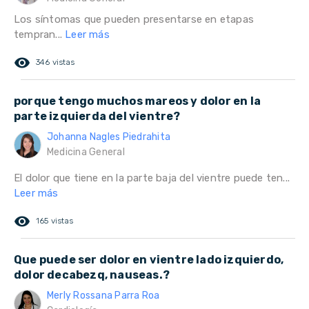
Los síntomas que pueden presentarse en etapas
tempran...
Leer más
remove_red_eye
346 vistas
porque tengo muchos mareos y dolor en la
parte izquierda del vientre?
Johanna Nagles Piedrahita
Medicina General
El dolor que tiene en la parte baja del vientre puede ten...
Leer más
remove_red_eye
165 vistas
Que puede ser dolor en vientre lado izquierdo,
dolor decabezq, nauseas.?
Merly Rossana Parra Roa