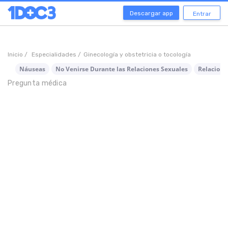
Descargar app
Entrar
Inicio /
Especialidades /
Ginecología y obstetricia o tocología
Náuseas
No Venirse Durante las Relaciones Sexuales
Relacione
Pregunta médica