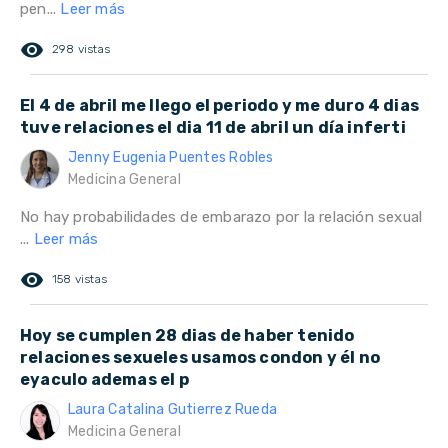
pen...
Leer más
remove_red_eye
298 vistas
El 4 de abril me llego el periodo y me duro 4 dias
tuve relaciones el dia 11 de abril un día inferti
Jenny Eugenia Puentes Robles
Medicina General
No hay probabilidades de embarazo por la relación sexual
...
Leer más
remove_red_eye
158 vistas
Hoy se cumplen 28 dias de haber tenido
relaciones sexueles usamos condon y él no
eyaculo ademas el p
Laura Catalina Gutierrez Rueda
Medicina General