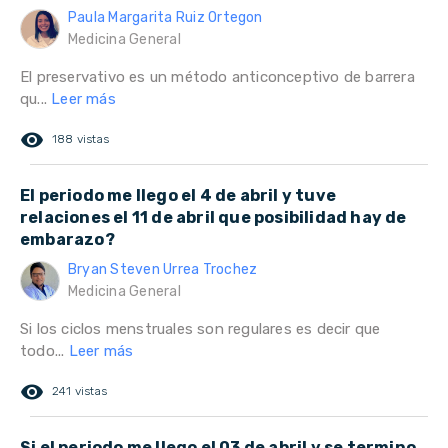
Paula Margarita Ruiz Ortegon
Medicina General
El preservativo es un método anticonceptivo de barrera
qu...
Leer más
remove_red_eye
188 vistas
El periodo me llego el 4 de abril y tuve
relaciones el 11 de abril que posibilidad hay de
embarazo?
Bryan Steven Urrea Trochez
Medicina General
Si los ciclos menstruales son regulares es decir que
todo...
Leer más
remove_red_eye
241 vistas
Si el periodo me llego el 03 de abril y se termino