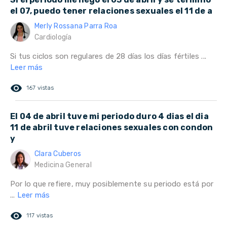
el 07, puedo tener relaciones sexuales el 11 de a
Merly Rossana Parra Roa
Cardiología
Si tus ciclos son regulares de 28 días los días fértiles ...
Leer más
remove_red_eye
167 vistas
El 04 de abril tuve mi periodo duro 4 dias el dia
11 de abril tuve relaciones sexuales con condon
y
Clara Cuberos
Medicina General
Por lo que refiere, muy posiblemente su periodo está por
...
Leer más
remove_red_eye
117 vistas