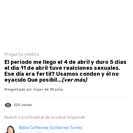
Pregunta médica
El periodo me llego el 4 de abril y duro 5 dias
el dia 11 de abril tuve realciones sexuales.
Ese día era fertil? Usamos condon y él no
eyaculo Que posibil...
(ver más)
Preguntado por mujer de 18 años
visibility
225 vistas
Nuestro profesional de la salud responde
Nidia Catherine Gutierrez Torres