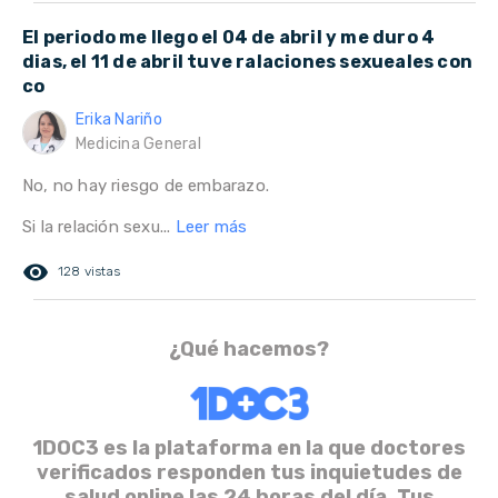
El periodo me llego el 04 de abril y me duro 4
dias, el 11 de abril tuve ralaciones sexueales con
co
Erika Nariño
Medicina General
No, no hay riesgo de embarazo.
Si la relación sexu...
Leer más
remove_red_eye
128 vistas
¿Qué hacemos?
1DOC3 es la plataforma en la que doctores
verificados responden tus inquietudes de
salud online las 24 horas del día. Tus