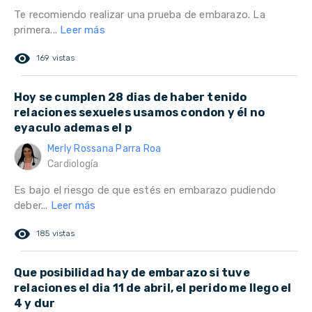
Te recomiendo realizar una prueba de embarazo. La
primera...
Leer más
remove_red_eye
169 vistas
Hoy se cumplen 28 dias de haber tenido
relaciones sexueles usamos condon y él no
eyaculo ademas el p
Merly Rossana Parra Roa
Cardiología
Es bajo el riesgo de que estés en embarazo pudiendo
deber...
Leer más
remove_red_eye
185 vistas
Que posibilidad hay de embarazo si tuve
relaciones el dia 11 de abril, el perido me llego el
4 y dur