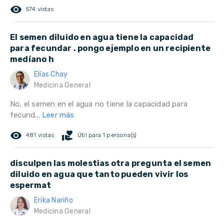
remove_red_eye
574 vistas
El semen diluido en agua tiene la capacidad
para fecundar . pongo ejemplo en un recipiente
medíano h
Elías Chay
Medicina General
No, el semen en el agua no tiene la capacidad para
fecund...
Leer más
remove_red_eye
volunteer_activism
481 vistas
Útil para 1 persona(s)
disculpen las molestias otra pregunta el semen
diluido en agua que tanto pueden vivir los
espermat
Erika Nariño
Medicina General