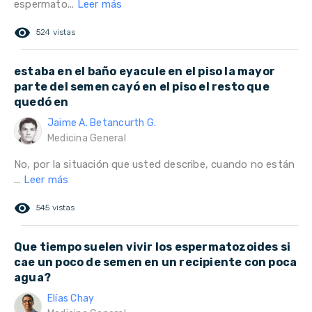
espermato...
Leer más
remove_red_eye
524 vistas
estaba en el baño eyacule en el piso la mayor
parte del semen cayó en el piso el resto que
quedó en
Jaime A. Betancurth G.
Medicina General
No, por la situación que usted describe, cuando no están
...
Leer más
remove_red_eye
545 vistas
Que tiempo suelen vivir los espermatozoides si
cae un poco de semen en un recipiente con poca
agua?
Elías Chay