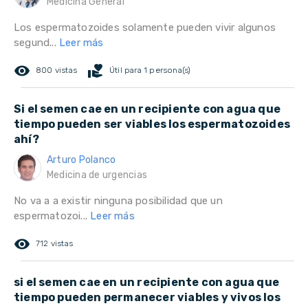
Medicina General
Los espermatozoides solamente pueden vivir algunos
segund...
Leer más
remove_red_eye
volunteer_activism
800 vistas
Útil para 1 persona(s)
Si el semen cae en un recipiente con agua que
tiempo pueden ser viables los espermatozoides
ahí?
Arturo Polanco
Medicina de urgencias
No va a a existir ninguna posibilidad que un
espermatozoi...
Leer más
remove_red_eye
712 vistas
si el semen cae en un recipiente con agua que
tiempo pueden permanecer viables y vivos los