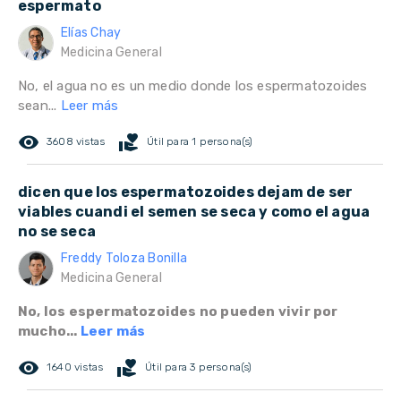
espermato
Elías Chay
Medicina General
No, el agua no es un medio donde los espermatozoides
sean...
Leer más
remove_red_eye
volunteer_activism
3608 vistas
Útil para 1 persona(s)
dicen que los espermatozoides dejam de ser
viables cuandi el semen se seca y como el agua
no se seca
Freddy Toloza Bonilla
Medicina General
No, los espermatozoides no pueden vivir por
mucho...
Leer más
remove_red_eye
volunteer_activism
1640 vistas
Útil para 3 persona(s)