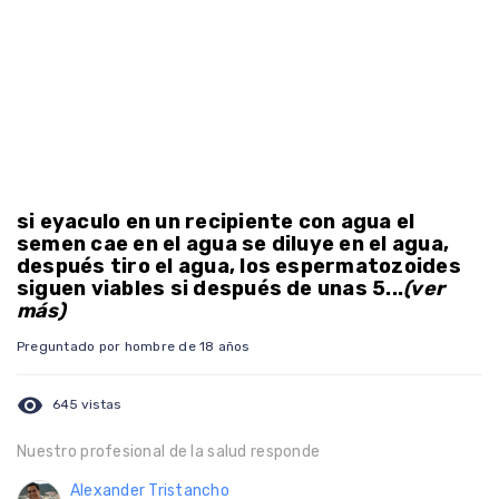
si eyaculo en un recipiente con agua el
semen cae en el agua se diluye en el agua,
después tiro el agua, los espermatozoides
siguen viables si después de unas 5...
(ver
más)
Preguntado por hombre de 18 años
visibility
645 vistas
Nuestro profesional de la salud responde
Alexander Tristancho