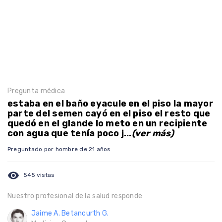
Pregunta médica
estaba en el baño eyacule en el piso la mayor
parte del semen cayó en el piso el resto que
quedó en el glande lo meto en un recipiente
con agua que tenía poco j...
(ver más)
Preguntado por hombre de 21 años
visibility
545 vistas
Nuestro profesional de la salud responde
Jaime A. Betancurth G.