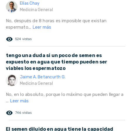
Elías Chay
Medicina General
No, después de 8 horas es imposible que existan
espermato...
Leer más
remove_red_eye
524 vistas
tengo una duda si un poco de semen es
expuesto en agua que tiempo pueden ser
viables los espermatozo
Jaime A. Betancurth G.
Medicina General
No, en lo absoluto, porque lo máximo que pueden llegar a
...
Leer más
remove_red_eye
746 vistas
El semen diluido en agua tiene la capacidad