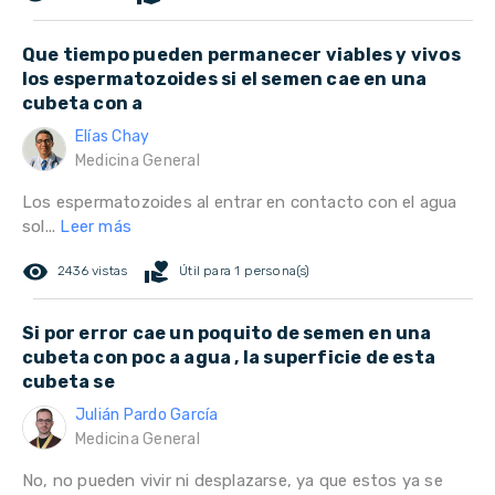
Que tiempo pueden permanecer viables y vivos
los espermatozoides si el semen cae en una
cubeta con a
Elías Chay
Medicina General
Los espermatozoides al entrar en contacto con el agua
sol...
Leer más
remove_red_eye
volunteer_activism
2436 vistas
Útil para 1 persona(s)
Si por error cae un poquito de semen en una
cubeta con poc a agua , la superficie de esta
cubeta se
Julián Pardo García
Medicina General
No, no pueden vivir ni desplazarse, ya que estos ya se