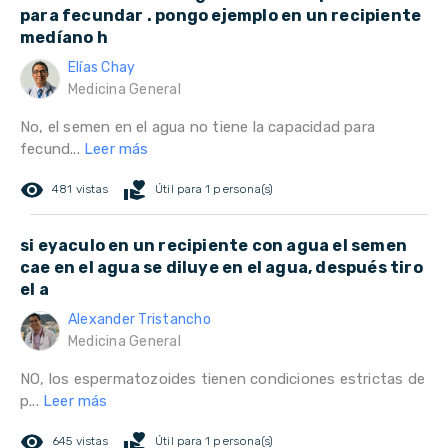
para fecundar . pongo ejemplo en un recipiente
medíano h
Elías Chay
Medicina General
No, el semen en el agua no tiene la capacidad para
fecund...
Leer más
remove_red_eye
volunteer_activism
481 vistas
Útil para 1 persona(s)
si eyaculo en un recipiente con agua el semen
cae en el agua se diluye en el agua, después tiro
el a
Alexander Tristancho
Medicina General
NO, los espermatozoides tienen condiciones estrictas de
p...
Leer más
remove_red_eye
volunteer_activism
645 vistas
Útil para 1 persona(s)