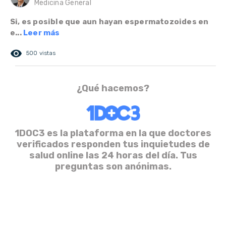
Medicina General
Si, es posible que aun hayan espermatozoides en
e...
Leer más
remove_red_eye
500 vistas
¿Qué hacemos?
1DOC3 es la plataforma en la que doctores
verificados responden tus inquietudes de
salud online las 24 horas del día. Tus
preguntas son anónimas.