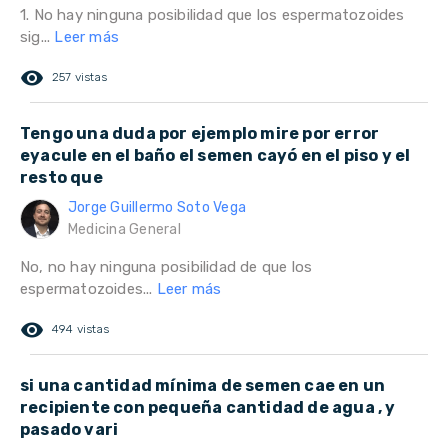
1. No hay ninguna posibilidad que los espermatozoides
sig...
Leer más
remove_red_eye
257 vistas
Tengo una duda por ejemplo mire por error
eyacule en el baño el semen cayó en el piso y el
resto que
Jorge Guillermo Soto Vega
Medicina General
No, no hay ninguna posibilidad de que los
espermatozoides...
Leer más
remove_red_eye
494 vistas
si una cantidad mínima de semen cae en un
recipiente con pequeña cantidad de agua , y
pasado vari