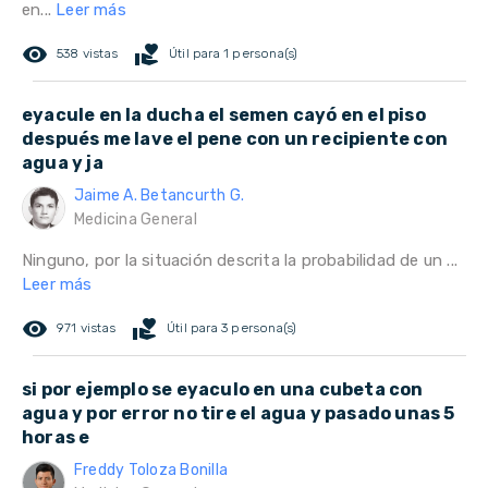
en...
Leer más
remove_red_eye
volunteer_activism
538 vistas
Útil para 1 persona(s)
eyacule en la ducha el semen cayó en el piso
después me lave el pene con un recipiente con
agua y ja
Jaime A. Betancurth G.
Medicina General
Ninguno, por la situación descrita la probabilidad de un ...
Leer más
remove_red_eye
volunteer_activism
971 vistas
Útil para 3 persona(s)
si por ejemplo se eyaculo en una cubeta con
agua y por error no tire el agua y pasado unas 5
horas e
Freddy Toloza Bonilla