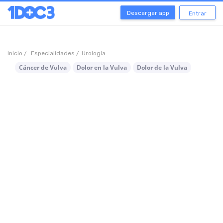
Descargar app
Entrar
Inicio /
Especialidades /
Urología
Cáncer de Vulva
Dolor en la Vulva
Dolor de la Vulva