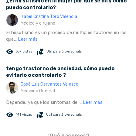
¿El hirsutismo en la mujer por qué se da y cómo
puedo controlarlo?
Isabel Cristina Toro Valencia
Médico y cirujano
El hirsutismo es un proceso de múltiples factores en los
que...
Leer más
remove_red_eye
volunteer_activism
557 vistas
Útil para 3 persona(s)
tengo trastorno de ansiedad, cómo puedo
evitarlo o controlarlo ?
José Luis Cervantes Velasco
Medicina General
Depende, ya que los síntomas de ...
Leer más
remove_red_eye
volunteer_activism
141 vistas
Útil para 2 persona(s)
¿Qué hacemos?