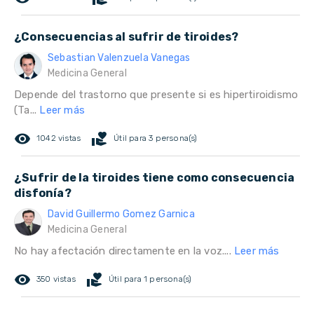
¿Consecuencias al sufrir de tiroides?
Sebastian Valenzuela Vanegas
Medicina General
Depende del trastorno que presente si es hipertiroidismo
(Ta...
Leer más
remove_red_eye
volunteer_activism
1042 vistas
Útil para 3 persona(s)
¿Sufrir de la tiroides tiene como consecuencia
disfonía?
David Guillermo Gomez Garnica
Medicina General
No hay afectación directamente en la voz....
Leer más
remove_red_eye
volunteer_activism
350 vistas
Útil para 1 persona(s)