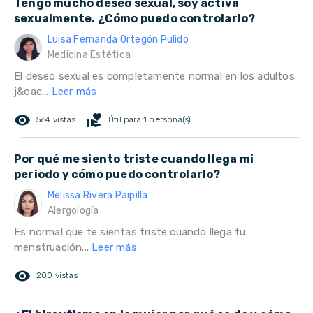
Tengo mucho deseo sexual, soy activa
sexualmente. ¿Cómo puedo controlarlo?
Luisa Fernanda Ortegón Pulido
Medicina Estética
El deseo sexual es completamente normal en los adultos
j&oac...
Leer más
remove_red_eye
volunteer_activism
564 vistas
Útil para 1 persona(s)
Por qué me siento triste cuando llega mi
periodo y cómo puedo controlarlo?
Melissa Rivera Paipilla
Alergología
Es normal que te sientas triste cuando llega tu
menstruación...
Leer más
remove_red_eye
200 vistas