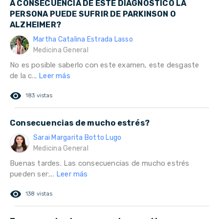
A CONSECUENCIA DE ESTE DIAGNOSTICO LA
PERSONA PUEDE SUFRIR DE PARKINSON O
ALZHEIMER?
Martha Catalina Estrada Lasso
Medicina General
No es posible saberlo con este examen, este desgaste
de la c...
Leer más
remove_red_eye
183 vistas
Consecuencias de mucho estrés?
Sarai Margarita Botto Lugo
Medicina General
Buenas tardes. Las consecuencias de mucho estrés
pueden ser:...
Leer más
remove_red_eye
138 vistas