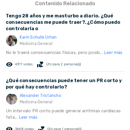
Contenido Relacionado
Tengo 28 años y me masturbo a diario. ¿Qué
consecuencias me puede traer?, ¿Cómo puedo
controlarla o
Karin Schulle Urhan
Medicina General
No le traerá consecuencias físicas, pero posib...
Leer más
remove_red_eye
volunteer_activism
4317 vistas
Útil para 2 persona(s)
¿Qué consecuencias puede tener un PR corto y
por qué hay controlarlo?
Alexander Tristancho
Medicina General
Un intervalo PR corto puede generar arritmias cardíacas
fata...
Leer más
remove_red_eye
volunteer_activism
3448 vistas
Útil para 1 persona(s)