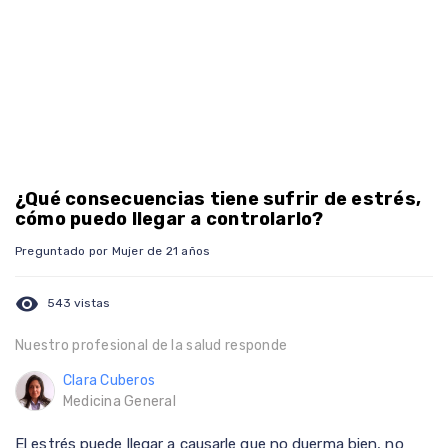
¿Qué consecuencias tiene sufrir de estrés,
cómo puedo llegar a controlarlo?
Preguntado por Mujer de 21 años
visibility
543 vistas
Nuestro profesional de la salud responde
Clara Cuberos
Medicina General
El estrés puede llegar a causarle que no duerma bien, no