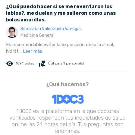
¿Qué puedo hacer si se me reventaron los
labios?, me duelen y me salieron como unas
bolas amarillas.
Sebastian Valenzuela Vanegas
Medicina General
Es recomendable evitar la exposición directa al sol,
hidrát...
Leer más
remove_red_eye
volunteer_activism
1091 vistas
Útil para 1 persona(s)
¿Qué hacemos?
1DOC3 es la plataforma en la que doctores
verificados responden tus inquietudes de salud
online las 24 horas del día. Tus preguntas son
anónimas.