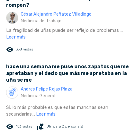
rompen?
César Alejandro Peñatez Villadiego
Medicina del trabajo
La fragilidad de uñas puede ser reflejo de problemas ...
Leer más
remove_red_eye
358 vistas
hace una semana me puse unos zapatos que me
apretaban y el dedo que más me apretaba en la
uña se me
Andres Felipe Rojas Plaza
Medicina General
Sí, lo más probable es que estas manchas sean
secundarias...
Leer más
remove_red_eye
volunteer_activism
153 vistas
Útil para 2 persona(s)