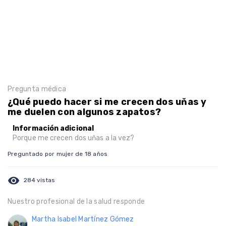
Pregunta médica
¿Qué puedo hacer si me crecen dos uňas y
me duelen con algunos zapatos?
Información adicional
Porque me crecen dos uňas a la vez?
Preguntado por mujer de 18 años
visibility
284 vistas
Nuestro profesional de la salud responde
Martha Isabel Martínez Gómez