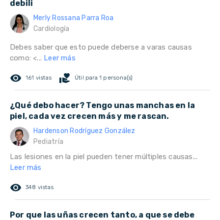
debili
Merly Rossana Parra Roa
Cardiología
Debes saber que esto puede deberse a varas causas
como: <...
Leer más
remove_red_eye
volunteer_activism
161 vistas
Útil para 1 persona(s)
¿Qué debo hacer? Tengo unas manchas en la
piel, cada vez crecen más y me rascan.
Hardenson Rodríguez González
Pediatría
Las lesiones en la piel pueden tener múltiples causas...
Leer más
remove_red_eye
348 vistas
Por que las uñas crecen tanto, a que se debe