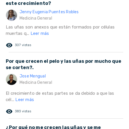
este crecimiento?
Jenny Eugenia Puentes Robles
Medicina General
Las uñas son anexos que están formados por células
muertas q...
Leer más
remove_red_eye
307 vistas
Por que crecen el pelo y las uñas por mucho que
se corten?.
Jose Mengual
Medicina General
El crecimiento de estas partes se da debido a que las
cél...
Leer más
remove_red_eye
383 vistas
¿Por qué no me crecen las uñas y se me