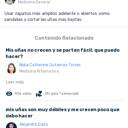
Medicina General
Usar zapatos más amplios adelante o abiertos como
sandalias y cortar las uñas mas bajitas.
Contenido Relacionado
Mis uñas no crecen y se parten fácil, que puedo
hacer?
Nidia Catherine Gutierrez Torres
Medicina Alternativa
Leer más
remove_red_eye
volunteer_activism
406 vistas
Útil para 1 persona(s)
mis uñas son muy débiles y me crecen poco que
debo hacer
Alejandro Daza