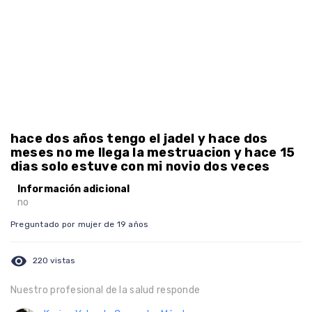
hace dos años tengo el jadel y hace dos
meses no me llega la mestruacion y hace 15
dias solo estuve con mi novio dos veces
Información adicional
no
Preguntado por mujer de 19 años
visibility
220 vistas
Nuestro profesional de la salud responde