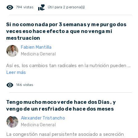
remove_red_eye
volunteer_activism
794 vistas
Útil para 2 persona(s)
Si no como nada por 3 semanas y me purgo dos
veces eso hace efecto a que no venga mi
mestruacion
Fabien Mantilla
Medicina General
Así es, los cambios tan radicales en la nutrición pueden ...
Leer más
remove_red_eye
146 vistas
Tengo mucho moco verde hace dos Dias , y
vengo de un resfriado de hace dos meses
Alexander Tristancho
Medicina General
La congestión nasal persistente asociado a secreción