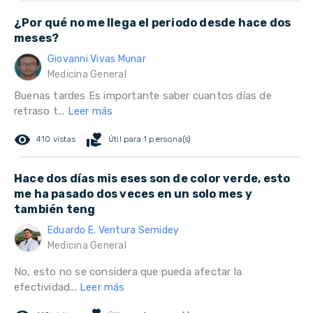
¿Por qué no me llega el periodo desde hace dos
meses?
Giovanni Vivas Munar
Medicina General
Buenas tardes Es importante saber cuantos días de
retraso t...
Leer más
remove_red_eye
volunteer_activism
410 vistas
Útil para 1 persona(s)
Hace dos días mis eses son de color verde, esto
me ha pasado dos veces en un solo mes y
también teng
Eduardo E. Ventura Semidey
Medicina General
No, esto no se considera que pueda afectar la
efectividad...
Leer más