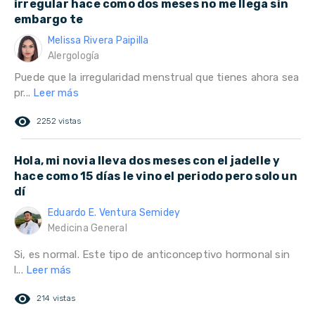
irregular hace como dos meses no me llega sin
embargo te
Melissa Rivera Paipilla
Alergología
Puede que la irregularidad menstrual que tienes ahora sea
pr...
Leer más
remove_red_eye
2252 vistas
Hola, mi novia lleva dos meses con el jadelle y
hace como 15 días le vino el periodo pero solo un
dí
Eduardo E. Ventura Semidey
Medicina General
Si, es normal. Este tipo de anticonceptivo hormonal sin
l...
Leer más
remove_red_eye
214 vistas