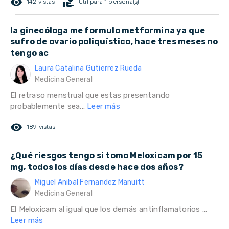
remove_red_eye
volunteer_activism
142 vistas
Útil para 1 persona(s)
la ginecóloga me formulo metformina ya que
sufro de ovario poliquístico, hace tres meses no
tengo ac
Laura Catalina Gutierrez Rueda
Medicina General
El retraso menstrual que estas presentando
probablemente sea...
Leer más
remove_red_eye
189 vistas
¿Qué riesgos tengo si tomo Meloxicam por 15
mg, todos los días desde hace dos años?
Miguel Anibal Fernandez Manuitt
Medicina General
El Meloxicam al igual que los demás antinflamatorios ...
Leer más