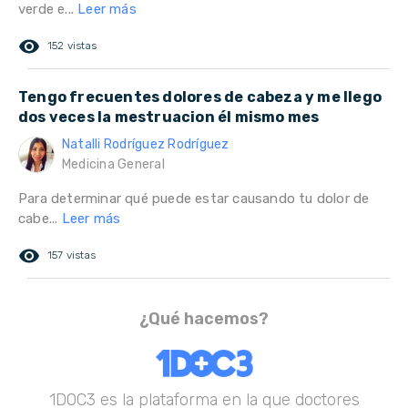
verde e...
Leer más
remove_red_eye
152 vistas
Tengo frecuentes dolores de cabeza y me llego
dos veces la mestruacion él mismo mes
Natalli Rodríguez Rodríguez
Medicina General
Para determinar qué puede estar causando tu dolor de
cabe...
Leer más
remove_red_eye
157 vistas
¿Qué hacemos?
1DOC3 es la plataforma en la que doctores