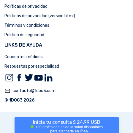
Políticas de privacidad
Políticas de privacidad (versión html)
Términos y condiciones
Política de seguridad
LINKS DE AYUDA
Conceptos médicos
Respuestas por especialidad
mail_outline
contacto@1doc3.com
© 1DOC3 2026
Inicia tu consulta $ 24,99 USD
+20 profesionales de la salud disponibles
para atenderte en línea