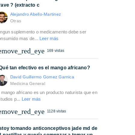
rave ? (extracto c
Alejandro Abello-Martinez
Otras
ingun suplemento o medicamento debe ser
onsumido mas de...
Leer más
emove_red_eye
169 vistas
Qué tan efectivo es el mango africano?
David Guillermo Gomez Garnica
Medicina General
 mango africano es un producto naturista que en
tudios p...
Leer más
emove_red_eye
1128 vistas
stoy tomando anticonceptivos jade md de
8 pastillas y quería comenzar a tomar un