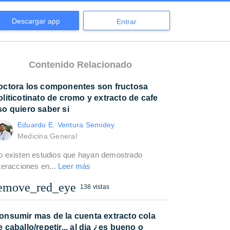
Descargar app
Entrar
Contenido Relacionado
octora los componentes son fructosa
oliticotinato de cromo y extracto de cafe
so quiero saber si
Eduardo E. Ventura Semidey
Medicina General
o existen estudios que hayan demostrado
teracciones en...
Leer más
emove_red_eye
138 vistas
onsumir mas de la cuenta extracto cola
e caballo/repetir... al dia ¿es bueno o