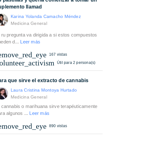
uplemento llamad
Karina Yolanda Camacho Méndez
Medicina General
 ru pregunta va dirigida a si estos compuestos
ueden d...
Leer más
emove_red_eye
167 vistas
olunteer_activism
Útil para 2 persona(s)
ara que sirve el extracto de cannabis
Laura Cristina Montoya Hurtado
Medicina General
l cannabis o marihuana sirve terapéuticamente
ra algunos ...
Leer más
emove_red_eye
890 vistas