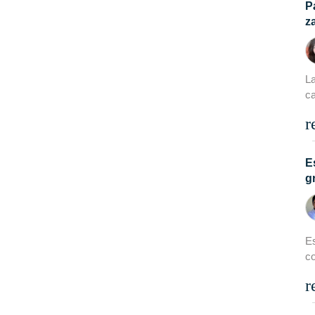
P
z
La
ca
r
E
g
Es
co
r