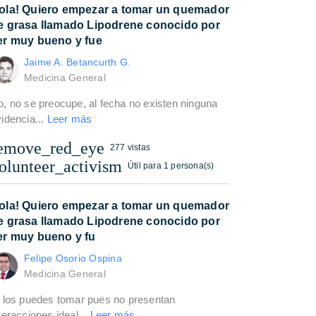
ola! Quiero empezar a tomar un quemador
e grasa llamado Lipodrene conocido por
er muy bueno y fue
Jaime A. Betancurth G.
Medicina General
, no se preocupe, al fecha no existen ninguna
idencia...
Leer más
emove_red_eye
277 vistas
olunteer_activism
Útil para 1 persona(s)
ola! Quiero empezar a tomar un quemador
e grasa llamado Lipodrene conocido por
er muy bueno y fu
Felipe Osorio Ospina
Medicina General
i los puedes tomar pues no presentan
teracciones ideal...
Leer más