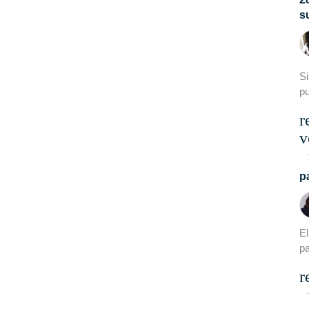
s
Si
p
r
v
p
E
pa
r