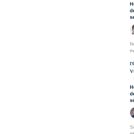
H
d
s
No
ev
r
v
H
d
s
S
in