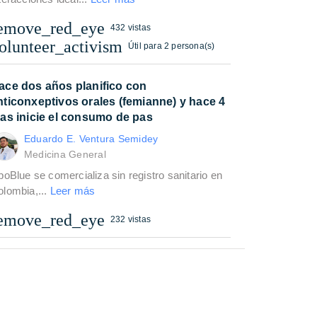
emove_red_eye
432 vistas
olunteer_activism
Útil para 2 persona(s)
ace dos años planifico con
nticonxeptivos orales (femianne) y hace 4
ias inicie el consumo de pas
Eduardo E. Ventura Semidey
Medicina General
poBlue se comercializa sin registro sanitario en
olombia,...
Leer más
emove_red_eye
232 vistas