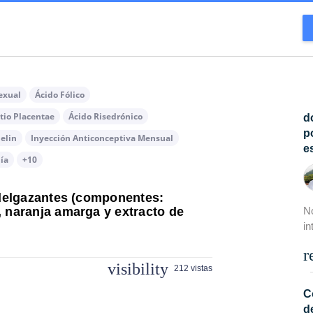
exual
Ácido Fólico
tio Placentae
Ácido Risedrónico
d
p
elin
Inyección Anticonceptiva Mensual
e
ía
+10
 adelgazantes (componentes:
N
, naranja amarga y extracto de
in
r
visibility
212 vistas
C
d