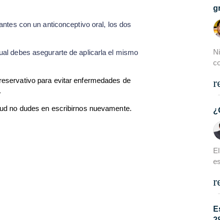
g
zantes con un anticonceptivo oral, los dos
N
ual debes asegurarte de aplicarla el mismo
c
reservativo para evitar enfermedades de
r
.
etud no dudes en escribirnos nuevamente.
¿
El
es
r
E
2