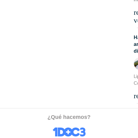
r
v
H
a
d
Li
C
r
¿Qué hacemos?