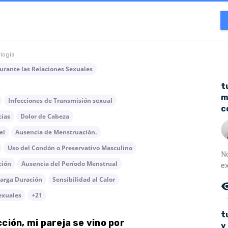
ología
urante las Relaciones Sexuales
t
m
Infecciones de Transmisión sexual
c
cias
Dolor de Cabeza
el
Ausencia de Menstruación.
Uso del Condón o Preservativo Masculino
N
ción
Ausencia del Período Menstrual
e
Larga Duración
Sensibilidad al Calor
remove_r
exuales
+21
t
ción, mi pareja se vino por
y