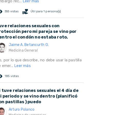
mbargo rec...
Leer más
ed_eye
volunteer_activism
355 vistas
Útil para 1 persona(s)
uve relaciones sexuales con
rotección pero mi pareja se vino por
entro el condón no estaba roto,
Jaime A. Betancurth G.
Medicina General
, por lo que describe, no debe usar la pastilla
 emer...
Leer más
ed_eye
185 vistas
i tuve relaciones sexuales el 4 día de
i periodo y se vino dentro (planificó
on pastillas ) puedo
Arturo Polanco