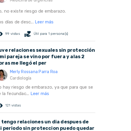
Medicina de urgencias
o, no existe riesgo de embarazo.
s días de desc...
Leer más
ed_eye
volunteer_activism
99 vistas
Útil para 1 persona(s)
uve relaciones sexuales sin protección
 mi pareja se vino por fuera y alas 2
oras me llegó el per
Merly Rossana Parra Roa
Cardiología
o hay riesgo de embarazo, ya que para que se
 la fecundac...
Leer más
ed_eye
121 vistas
i tengo relaciones un dia despues de
i periodo sin proteccion puedo quedar