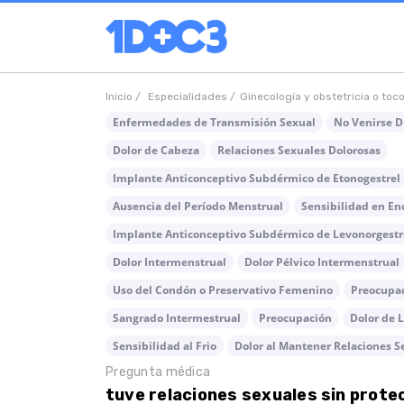
Inicio /
Especialidades /
Ginecología y obstetricia o toc
Enfermedades de Transmisión Sexual
No Venirse D
Dolor de Cabeza
Relaciones Sexuales Dolorosas
Implante Anticonceptivo Subdérmico de Etonogestrel
Ausencia del Período Menstrual
Sensibilidad en En
Implante Anticonceptivo Subdérmico de Levonorgestr
Dolor Intermenstrual
Dolor Pélvico Intermenstrual
Uso del Condón o Preservativo Femenino
Preocupa
Sangrado Intermestrual
Preocupación
Dolor de 
Sensibilidad al Frio
Dolor al Mantener Relaciones S
Pregunta médica
tuve relaciones sexuales sin protec