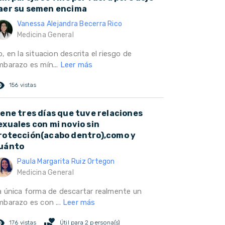
aer su semen encima
Vanessa Alejandra Becerra Rico
Medicina General
, en la situacion descrita el riesgo de
mbarazo es mín...
Leer más
ed_eye
156 vistas
iene tres días que tuve relaciones
exuales con mi novio sin
rotección(acabo dentro),como y
uánto
Paula Margarita Ruiz Ortegon
Medicina General
a única forma de descartar realmente un
mbarazo es con ...
Leer más
ed_eye
volunteer_activism
176 vistas
Útil para 2 persona(s)