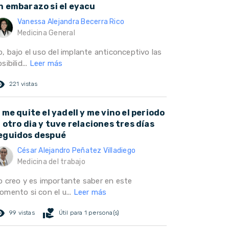
n embarazo si el eyacu
Vanessa Alejandra Becerra Rico
Medicina General
o, bajo el uso del implante anticonceptivo las
sibilid...
Leer más
ed_eye
221 vistas
i me quite el yadell y me vino el periodo
l otro dia y tuve relaciones tres días
eguidos despué
César Alejandro Peñatez Villadiego
Medicina del trabajo
o creo y es importante saber en este
omento si con el u...
Leer más
ed_eye
volunteer_activism
99 vistas
Útil para 1 persona(s)