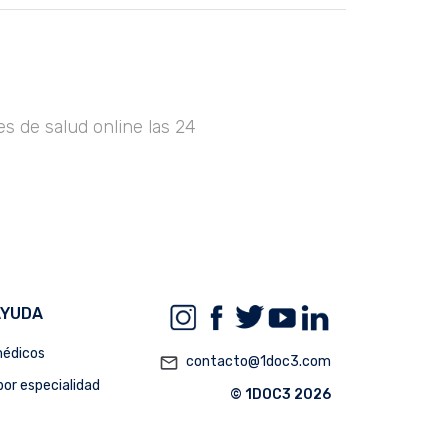
s de salud online las 24
AYUDA
édicos
mail_outline
contacto@1doc3.com
or especialidad
© 1DOC3 2026