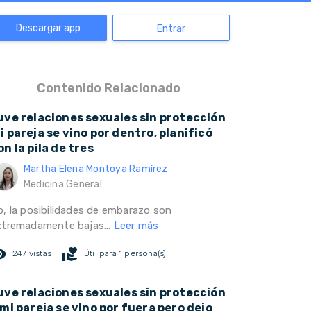
Descargar app
Entrar
Contenido Relacionado
uve relaciones sexuales sin protección
i pareja se vino por dentro, planificó
on la pila de tres
Martha Elena Montoya Ramírez
Medicina General
o, la posibilidades de embarazo son
xtremadamente bajas...
Leer más
ed_eye
volunteer_activism
247 vistas
Útil para 1 persona(s)
uve relaciones sexuales sin protección
 mi pareja se vino por fuera pero dejo