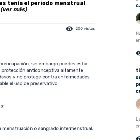
es tenía el periodo menstrual
c
.
(ver más)
visibility
200 vistas
No
e
remove_r
 preocupación, sin embargo puedes estar
t
ra protección anticonceptiva altamente
ndarios y no protege contra enfermedades
s
ble el uso de preservativo.
p
c
s:
L
e
de menstruación o sangrado intermenstrual.
remove_r