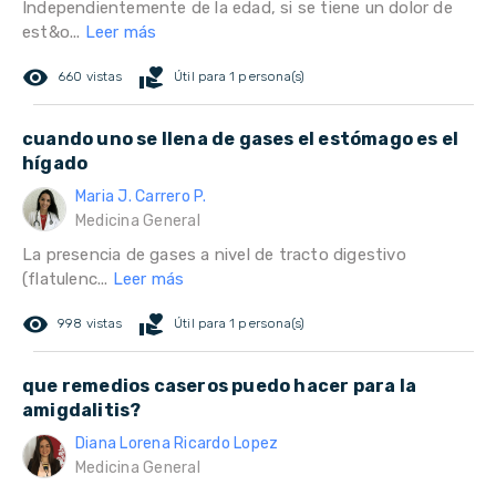
Independientemente de la edad, si se tiene un dolor de
est&o...
Leer más
remove_red_eye
volunteer_activism
660 vistas
Útil para 1 persona(s)
cuando uno se llena de gases el estómago es el
hígado
Maria J. Carrero P.
Medicina General
La presencia de gases a nivel de tracto digestivo
(flatulenc...
Leer más
remove_red_eye
volunteer_activism
998 vistas
Útil para 1 persona(s)
que remedios caseros puedo hacer para la
amigdalitis?
Diana Lorena Ricardo Lopez
Medicina General