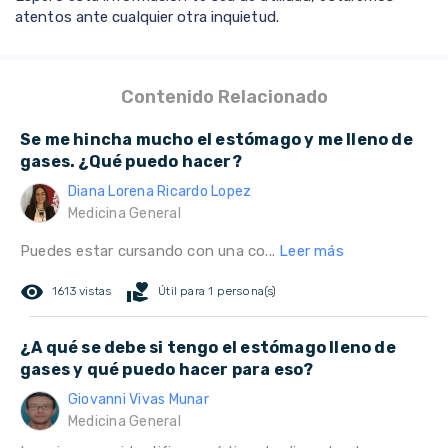
atentos ante cualquier otra inquietud.
Contenido Relacionado
Se me hincha mucho el estómago y me lleno de
gases. ¿Qué puedo hacer?
Diana Lorena Ricardo Lopez
Medicina General
Puedes estar cursando con una co...
Leer más
remove_red_eye
volunteer_activism
1613 vistas
Útil para 1 persona(s)
¿A qué se debe si tengo el estómago lleno de
gases y qué puedo hacer para eso?
Giovanni Vivas Munar
Medicina General