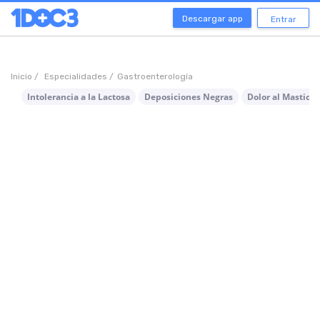
Descargar app
Entrar
Inicio /
Especialidades /
Gastroenterología
Intolerancia a la Lactosa
Deposiciones Negras
Dolor al Masticar