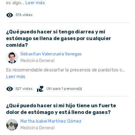
es algo...
Leer más
remove_red_eye
376 vistas
¿Qué puedo hacer si tengo diarrea y mi
estómago se llena de gases por cualquier
comida?
Sebastian Valenzuela Vanegas
Medicina General
Es recomendable descartar la presencia de parásitos c...
Leer más
remove_red_eye
volunteer_activism
527 vistas
Útil para 1 persona(s)
¿Qué puedo hacer si mi hijo tiene un fuerte
dolor de estómago y está lleno de gases?
Martha Isabel Martínez Gómez
Medicina General