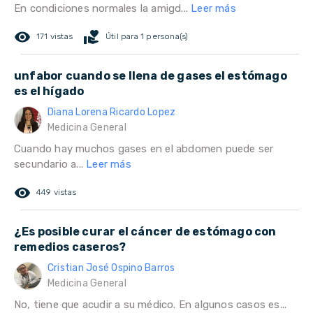
En condiciones normales la amigd...
Leer más
remove_red_eye
volunteer_activism
171 vistas
Útil para 1 persona(s)
unfabor cuando se llena de gases el estómago
es el hígado
Diana Lorena Ricardo Lopez
Medicina General
Cuando hay muchos gases en el abdomen puede ser
secundario a...
Leer más
remove_red_eye
449 vistas
¿Es posible curar el cáncer de estómago con
remedios caseros?
Cristian José Ospino Barros
Medicina General
No, tiene que acudir a su médico. En algunos casos es...