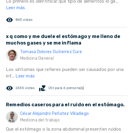
Lo primero es identificar qué tipo de alimentos lo ge...
Leer más
remove_red_eye
843 vistas
x q como y me duele el estómago y me lleno de
muchos gases y se me inflama
Tomasa Dolores Gutierrez Cure
Medicina General
Los síntomas que refieres pueden ser causados por una
inf...
Leer más
remove_red_eye
volunteer_activism
2430 vistas
Útil para 6 persona(s)
Remedios caseros para el ruido en el estómago.
César Alejandro Peñatez Villadiego
Medicina del trabajo
Que el estómago o la zona abdominal presenten ruidos