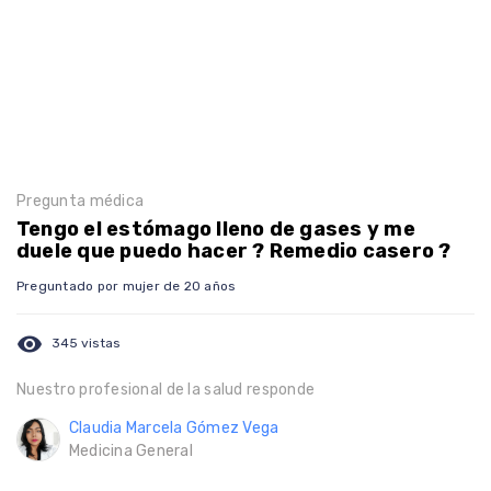
Pregunta médica
Tengo el estómago lleno de gases y me
duele que puedo hacer ? Remedio casero ?
Preguntado por mujer de 20 años
visibility
345 vistas
Nuestro profesional de la salud responde
Claudia Marcela Gómez Vega
Medicina General