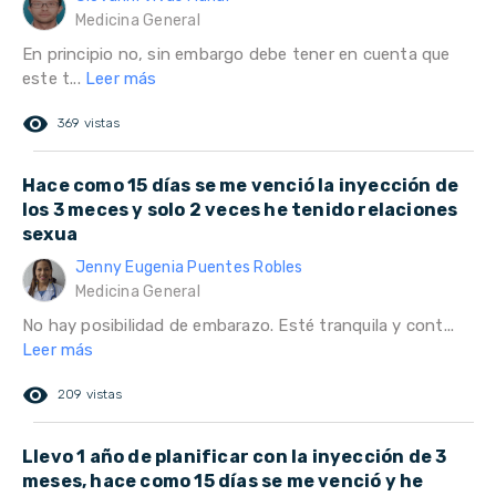
Medicina General
En principio no, sin embargo debe tener en cuenta que
este t...
Leer más
remove_red_eye
369 vistas
Hace como 15 días se me venció la inyección de
los 3 meces y solo 2 veces he tenido relaciones
sexua
Jenny Eugenia Puentes Robles
Medicina General
No hay posibilidad de embarazo. Esté tranquila y cont...
Leer más
remove_red_eye
209 vistas
Llevo 1 año de planificar con la inyección de 3
meses, hace como 15 días se me venció y he