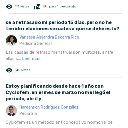
remove_red_eye
volunteer_activism
111 vistas
Útil para 1 persona(s)
se a retrasado mi periodo 15 días, pero no he
tenido relaciones sexuales a que se debe esto?
Vanessa Alejandra Becerra Rico
Medicina General
Las causas de retraso menstrual son múltiples, entre
ellas s...
Leer más
remove_red_eye
145 vistas
Estoy planificando desde hace 1 año con
Cyclofem, en el mes de marzo no me llegó el
periodo, abril y
Hardenson Rodríguez González
Pediatría
Cyclofem es un método anticonceptivo hormonal de