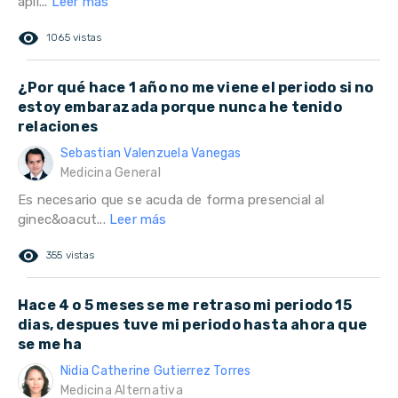
apli...
Leer más
remove_red_eye
1065 vistas
¿Por qué hace 1 año no me viene el periodo si no
estoy embarazada porque nunca he tenido
relaciones
Sebastian Valenzuela Vanegas
Medicina General
Es necesario que se acuda de forma presencial al
ginec&oacut...
Leer más
remove_red_eye
355 vistas
Hace 4 o 5 meses se me retraso mi periodo 15
dias, despues tuve mi periodo hasta ahora que
se me ha
Nidia Catherine Gutierrez Torres
Medicina Alternativa