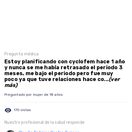
Pregunta médica
Estoy planificando con cyclofem hace 1 año
y nunca se me había retrasado el periodo 3
meses, me bajo el periodo pero fue muy
poco ya que tuve relaciones hace co...
(ver
más)
Preguntado por mujer de 18 años
visibility
170 vistas
Nuestro profesional de la salud responde