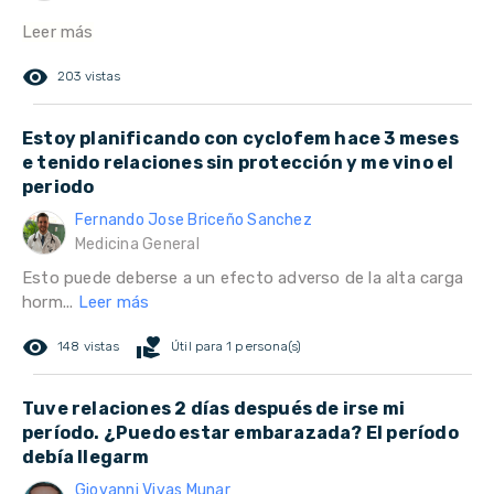
Leer más
remove_red_eye
203 vistas
Estoy planificando con cyclofem hace 3 meses
e tenido relaciones sin protección y me vino el
periodo
Fernando Jose Briceño Sanchez
Medicina General
Esto puede deberse a un efecto adverso de la alta carga
horm...
Leer más
remove_red_eye
volunteer_activism
148 vistas
Útil para 1 persona(s)
Tuve relaciones 2 días después de irse mi
período. ¿Puedo estar embarazada? El período
debía llegarm
Giovanni Vivas Munar