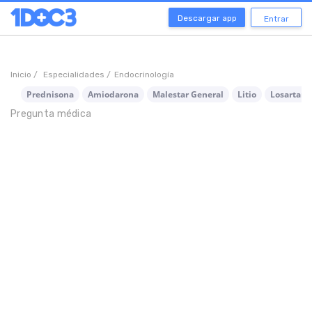
Descargar app
Entrar
Inicio /
Especialidades /
Endocrinología
Prednisona
Amiodarona
Malestar General
Litio
Losartan 
Pregunta médica