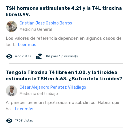
TSH hormona estimulante 4.21 y la T4L tiroxina
libre 0.99.
Cristian José Ospino Barros
Medicina General
Los valores de referencia dependen en algunos casos de
los l...
Leer más
remove_red_eye
volunteer_activism
479 vistas
Útil para 1 persona(s)
Tengo la Tiroxina T4 libre en 1.00. y la tiroidea
estimulante TSH en 6.63. ¿Sufro de la tiroides?
César Alejandro Peñatez Villadiego
Medicina del trabajo
Al parecer tiene un hipotiroidismo subclínico. Habría que
ha...
Leer más
remove_red_eye
1969 vistas