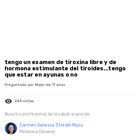
tengo un examen de tiroxina libre y de
hormona estimulante del tiroides...tengo
que estar en ayunas o no
Preguntado por Mujer de 17 años
visibility
244 vistas
Nuestro profesional de la salud responde
Carmen Vanessa Stredel Maza
Medicina General