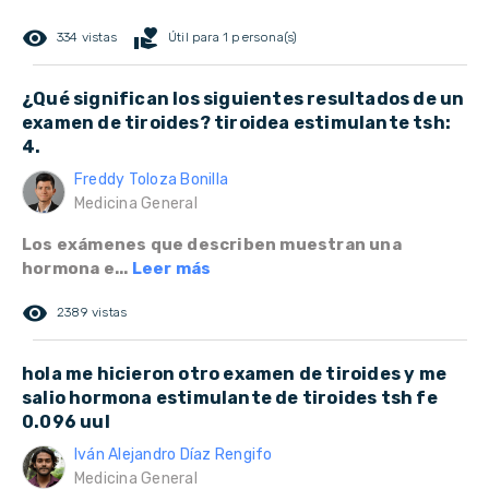
remove_red_eye
volunteer_activism
334 vistas
Útil para 1 persona(s)
¿Qué significan los siguientes resultados de un
examen de tiroides? tiroidea estimulante tsh:
4.
Freddy Toloza Bonilla
Medicina General
Los exámenes que describen muestran una
hormona e...
Leer más
remove_red_eye
2389 vistas
hola me hicieron otro examen de tiroides y me
salio hormona estimulante de tiroides tsh fe
0.096 uul
Iván Alejandro Díaz Rengifo
Medicina General