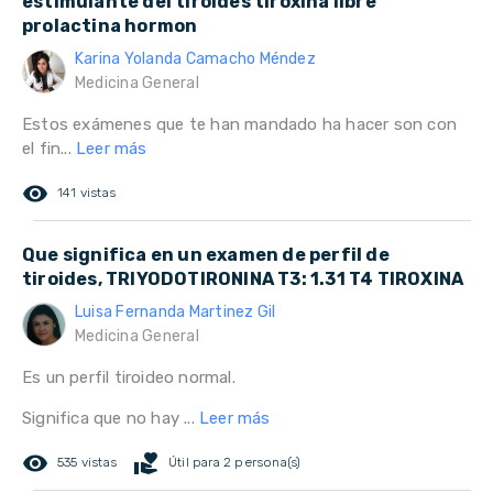
estimulante del tíroides tiroxina libre
prolactina hormon
Karina Yolanda Camacho Méndez
Medicina General
Estos exámenes que te han mandado ha hacer son con
el fin...
Leer más
remove_red_eye
141 vistas
Que significa en un examen de perfil de
tiroides, TRIYODOTIRONINA T3: 1.31 T4 TIROXINA
Luisa Fernanda Martinez Gil
Medicina General
Es un perfil tiroideo normal.
Significa que no hay ...
Leer más
remove_red_eye
volunteer_activism
535 vistas
Útil para 2 persona(s)