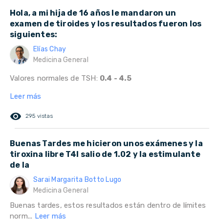
Hola, a mi hija de 16 años le mandaron un
examen de tiroides y los resultados fueron los
siguientes:
Elías Chay
Medicina General
Valores normales de TSH:
0.4 - 4.5
Leer más
remove_red_eye
295 vistas
Buenas Tardes me hicieron unos exámenes y la
tiroxina libre T4l salio de 1.02 y la estimulante
de la
Sarai Margarita Botto Lugo
Medicina General
Buenas tardes, estos resultados están dentro de límites
norm...
Leer más