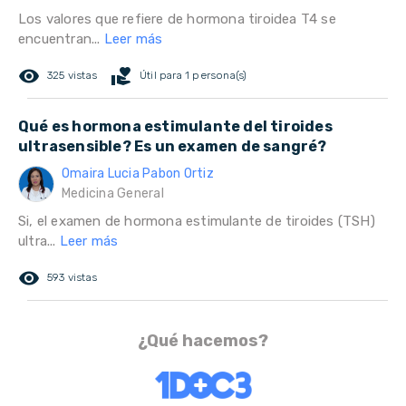
Los valores que refiere de hormona tiroidea T4 se
encuentran...
Leer más
remove_red_eye
volunteer_activism
325 vistas
Útil para 1 persona(s)
Qué es hormona estimulante del tiroides
ultrasensible? Es un examen de sangré?
Omaira Lucia Pabon Ortiz
Medicina General
Si, el examen de hormona estimulante de tiroides (TSH)
ultra...
Leer más
remove_red_eye
593 vistas
¿Qué hacemos?