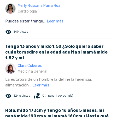
Merly Rossana Parra Roa
Cardiología
Puedes estar tranqu...
Leer más
remove_red_eye
349 vistas
Tengo 13 anos y mido 1.50 ¿Solo quiero saber
cuánto medire en la edad adulta si mamá mide
1.52 y mi
Clara Cuberos
Medicina General
La estatura de un hombre la define la herencia,
alimentación...
Leer más
remove_red_eye
volunteer_activism
3246 vistas
Útil para 1 persona(s)
Hola, mido 173cm y tengo 16 años 5 meses, mi
papá mide 190cm y mi mamá 160cm ¿Hasta qué