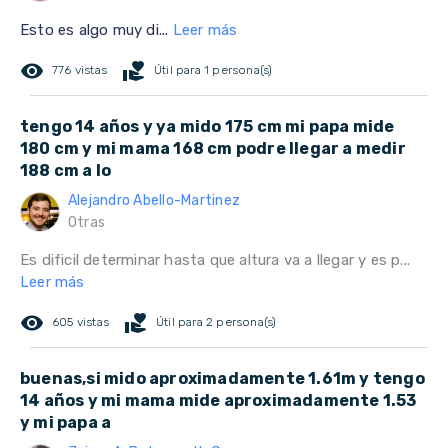
Esto es algo muy di...
Leer más
remove_red_eye
volunteer_activism
776 vistas
Útil para 1 persona(s)
tengo 14 años y ya mido 175 cm mi papa mide
180 cm y mi mama 168 cm podre llegar a medir
188 cm a lo
Alejandro Abello-Martinez
Otras
Es dificil determinar hasta que altura va a llegar y es p...
Leer más
remove_red_eye
volunteer_activism
605 vistas
Útil para 2 persona(s)
buenas,si mido aproximadamente 1.61m y tengo
14 años y mi mama mide aproximadamente 1.53
y mi papa a