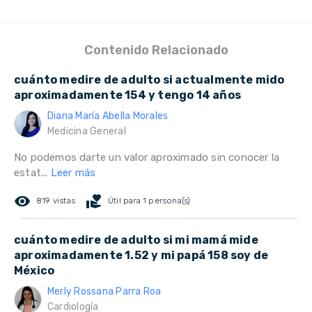
Contenido Relacionado
cuánto medire de adulto si actualmente mido
aproximadamente 154 y tengo 14 años
Diana María Abella Morales
Medicina General
No podemos darte un valor aproximado sin conocer la
estat...
Leer más
remove_red_eye
volunteer_activism
819 vistas
Útil para 1 persona(s)
cuánto medire de adulto si mi mamá mide
aproximadamente 1.52 y mi papá 158 soy de
México
Merly Rossana Parra Roa
Cardiología