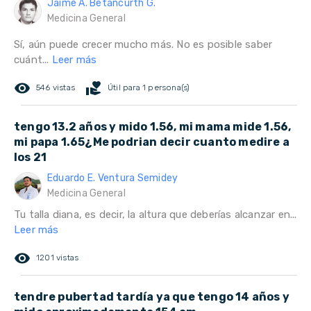
Jaime A. Betancurth G.
Medicina General
Sí, aún puede crecer mucho más. No es posible saber
cuánt...
Leer más
remove_red_eye
volunteer_activism
546 vistas
Útil para 1 persona(s)
tengo 13.2 años y mido 1.56, mi mama mide 1.56,
mi papa 1.65¿Me podrian decir cuanto medire a
los 21
Eduardo E. Ventura Semidey
Medicina General
Tu talla diana, es decir, la altura que deberías alcanzar en...
Leer más
remove_red_eye
1201 vistas
tendre pubertad tardía ya que tengo 14 años y