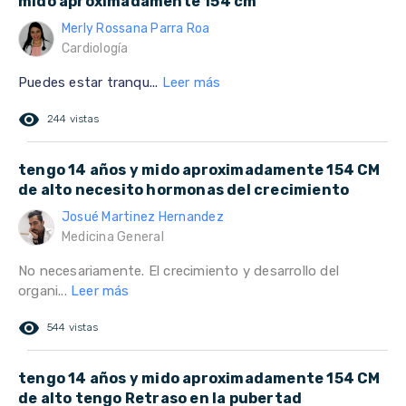
mido aproximadamente 154 cm
Merly Rossana Parra Roa
Cardiología
Puedes estar tranqu...
Leer más
remove_red_eye
244 vistas
tengo 14 años y mido aproximadamente 154 CM
de alto necesito hormonas del crecimiento
Josué Martinez Hernandez
Medicina General
No necesariamente. El crecimiento y desarrollo del
organi...
Leer más
remove_red_eye
544 vistas
tengo 14 años y mido aproximadamente 154 CM
de alto tengo Retraso en la pubertad