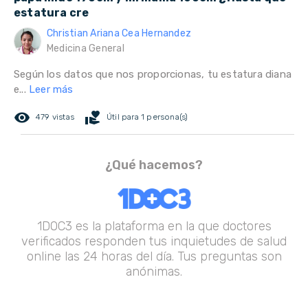
estatura cre
Christian Ariana Cea Hernandez
Medicina General
Según los datos que nos proporcionas, tu estatura diana
e...
Leer más
remove_red_eye
volunteer_activism
479 vistas
Útil para 1 persona(s)
¿Qué hacemos?
1DOC3 es la plataforma en la que doctores
verificados responden tus inquietudes de salud
online las 24 horas del día. Tus preguntas son
anónimas.