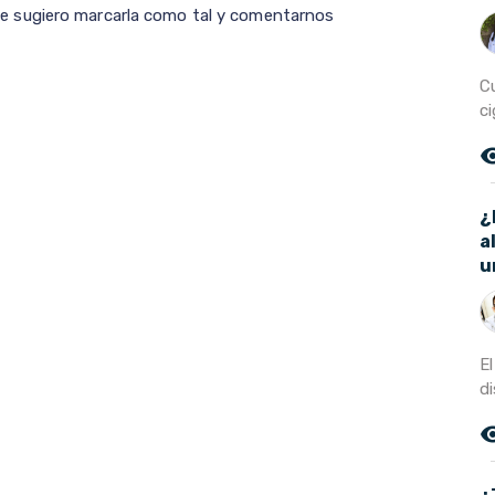
il le sugiero marcarla como tal y comentarnos
C
ci
remove_r
¿
a
u
E
di
remove_r