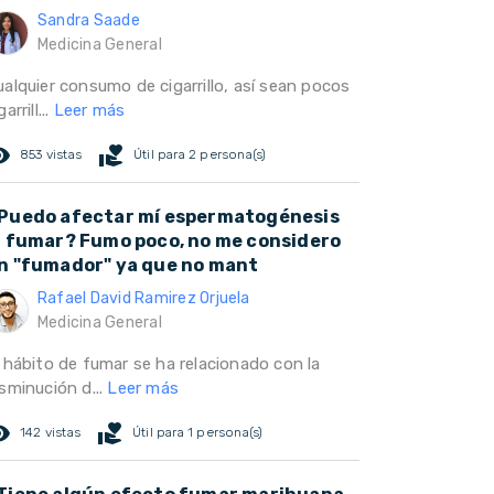
Sandra Saade
Medicina General
ualquier consumo de cigarrillo, así sean pocos
garrill...
Leer más
ed_eye
volunteer_activism
853 vistas
Útil para 2 persona(s)
Puedo afectar mí espermatogénesis
l fumar? Fumo poco, no me considero
n "fumador" ya que no mant
Rafael David Ramirez Orjuela
Medicina General
l hábito de fumar se ha relacionado con la
sminución d...
Leer más
ed_eye
volunteer_activism
142 vistas
Útil para 1 persona(s)