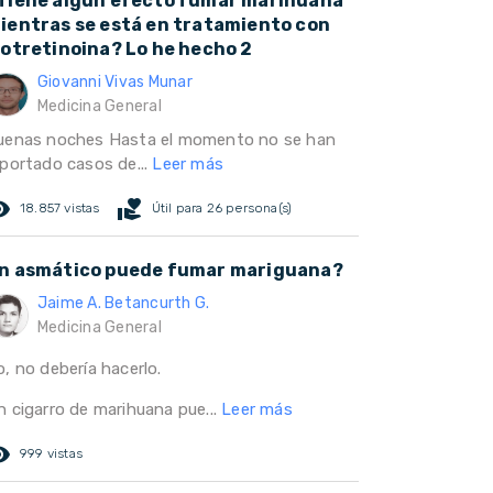
Tiene algún efecto fumar marihuana
ientras se está en tratamiento con
sotretinoina? Lo he hecho 2
Giovanni Vivas Munar
Medicina General
uenas noches Hasta el momento no se han
eportado casos de...
Leer más
ed_eye
volunteer_activism
18.857 vistas
Útil para 26 persona(s)
n asmático puede fumar mariguana?
Jaime A. Betancurth G.
Medicina General
, no debería hacerlo.
n cigarro de marihuana pue...
Leer más
ed_eye
999 vistas