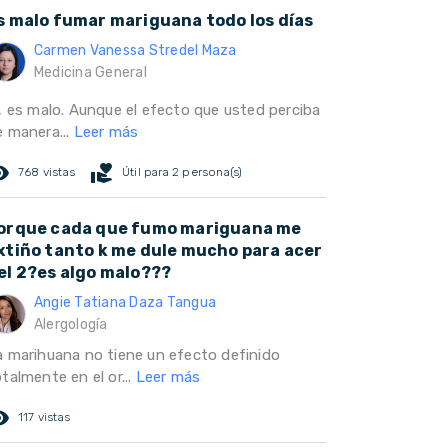
s malo fumar mariguana todo los días
Carmen Vanessa Stredel Maza
Medicina General
i, es malo. Aunque el efecto que usted perciba
e manera...
Leer más
ed_eye
volunteer_activism
768 vistas
Útil para 2 persona(s)
orque cada que fumo mariguana me
xtiño tanto k me dule mucho para acer
el 2?es algo malo???
Angie Tatiana Daza Tangua
Alergología
a marihuana no tiene un efecto definido
talmente en el or...
Leer más
ed_eye
117 vistas