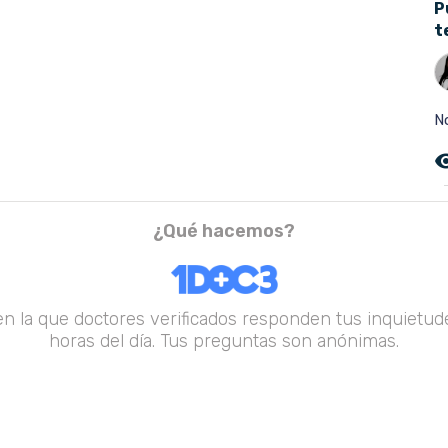
P
t
N
remove_r
¿Qué hacemos?
en la que doctores verificados responden tus inquietude
horas del día. Tus preguntas son anónimas.