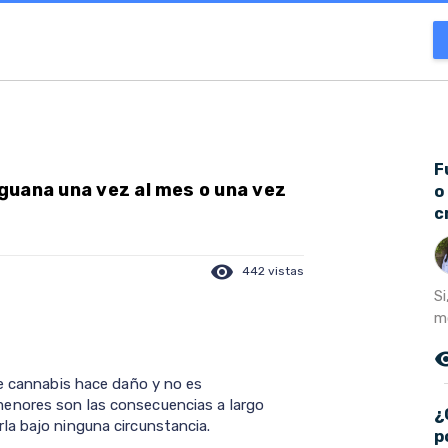
F
guana una vez al mes o una vez
o
c
visibility
442 vistas
S
mo
remove_r
de cannabis hace daño y no es
enores son las consecuencias a largo
¿
la bajo ninguna circunstancia.
p