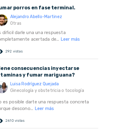
umar porros en fase terminal.
Alejandro Abello-Martinez
Otras
 dificil darle una una respuesta
ompletamente acertada de...
Leer más
ed_eye
292 vistas
iene consecuencias inyectarse
itaminas y fumar mariguana?
Luisa Rodríguez Quejada
Ginecología y obstetricia o tocología
o es posible darte una respuesta concreta
orque descono...
Leer más
ed_eye
2610 vistas