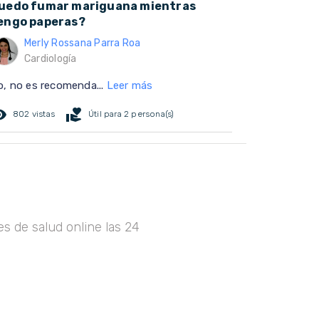
uedo fumar mariguana mientras
engo paperas?
Merly Rossana Parra Roa
Cardiología
o, no es recomenda...
Leer más
ed_eye
volunteer_activism
802 vistas
Útil para 2 persona(s)
s de salud online las 24