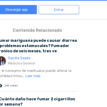
Descargar app
Entrar
Contenido Relacionado
umar mariguana puede causar diarrea
 problemas estomacales? Fumador
ronico de seis meses, tres ve
Sandra Saade
Medicina General
i, el consumo de marihuana puede alterar la
tilidad intes...
Leer más
ed_eye
245 vistas
Cuánto daño hace fumar 2 cigarrillos
or semana?