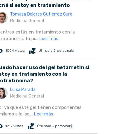
cné si estoy en tratamiento
Tomasa Dolores Gutierrez Cure
Medicina General
ientras estás en tratamiento con la
otretinoína, tu pi...
Leer más
ed_eye
volunteer_activism
1004 vistas
Útil para 2 persona(s)
uedo hacer uso del gel betarretin si
stoy en tratamiento con la
sotretinoina?
Luisa Parada
Medicina General
o, ya que este gel tienen componentes
milares a la iso...
Leer más
ed_eye
volunteer_activism
1217 vistas
Útil para 3 persona(s)