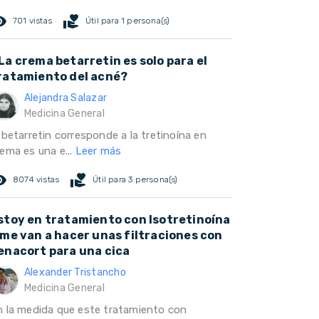
ed_eye
volunteer_activism
701 vistas
Útil para 1 persona(s)
La crema betarretin es solo para el
ratamiento del acné?
Alejandra Salazar
Medicina General
 betarretin corresponde a la tretinoína en
rema es una e...
Leer más
ed_eye
volunteer_activism
8074 vistas
Útil para 3 persona(s)
stoy en tratamiento con Isotretinoína
 me van a hacer unas filtraciones con
enacort para una cica
Alexander Tristancho
Medicina General
n la medida que este tratamiento con