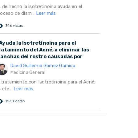
, de hecho la isotretinoína ayuda en el
roceso de dism...
Leer más
ed_eye
346 vistas
Ayuda la Isotretinoina para el
ratamiento del Acné, a eliminar las
anchas del rostro causadas por
David Guillermo Gomez Garnica
Medicina General
l tratamiento con Isotretinoina para el Acné,
 efe...
Leer más
ed_eye
1238 vistas