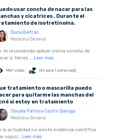
uedo usar concha de nacar para las
anchas y cicatrices . Durante el
ratamiento de isotretinoina.
Diana Beltrán
Medicina General
o te recomiendo aplicar crema concha de
car si tienes ...
Leer más
ed_eye
volunteer_activism
1457 vistas
Útil para 1 persona(s)
ue tratamiento o mascarilla puedo
acer para quitarme las manchas del
cné si estoy en tratamiento
Claudia Patricia Castro Quiroga
Medicina General
 la actualidad no existe evidencia científica
e sopor...
Leer más