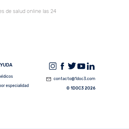
s de salud online las 24
AYUDA
édicos
mail_outline
contacto@1doc3.com
or especialidad
© 1DOC3 2026