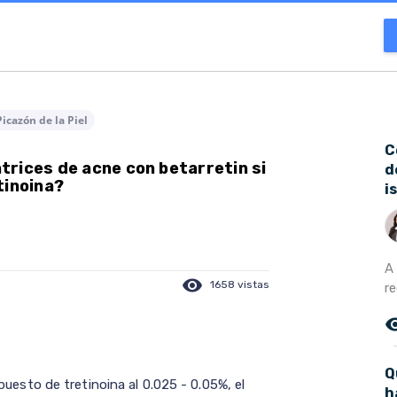
Picazón de la Piel
C
rices de acne con betarretin si
d
tinoina?
i
A
visibility
1658 vistas
r
remove_r
Q
sto de tretinoina al 0.025 - 0.05%, el
h