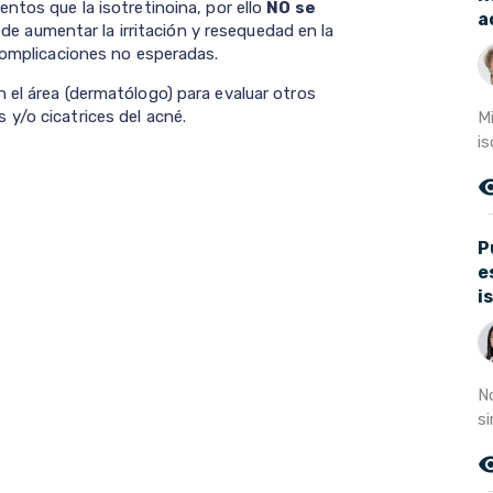
ntos que la isotretinoina, por ello
NO se
a
ede aumentar la irritación y resequedad en la
 complicaciones no esperadas.
 el área (dermatólogo) para evaluar otros
y/o cicatrices del acné.
M
is
remove_r
P
e
i
N
si
remove_r