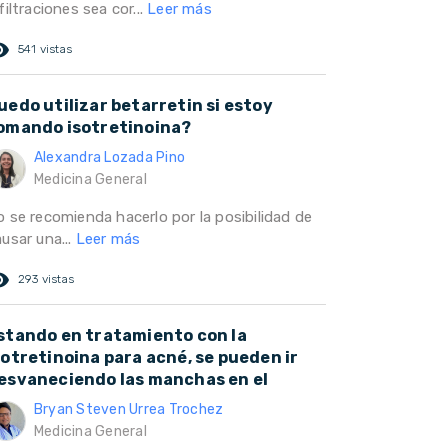
filtraciones sea cor...
Leer más
ed_eye
541 vistas
uedo utilizar betarretin si estoy
omando isotretinoina?
Alexandra Lozada Pino
Medicina General
o se recomienda hacerlo por la posibilidad de
usar una...
Leer más
ed_eye
293 vistas
stando en tratamiento con la
sotretinoina para acné, se pueden ir
esvaneciendo las manchas en el
Bryan Steven Urrea Trochez
Medicina General