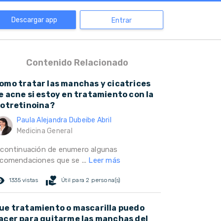
Descargar app
Entrar
Contenido Relacionado
omo tratar las manchas y cicatrices
e acne si estoy en tratamiento con la
sotretinoina?
Paula Alejandra Dubeibe Abril
Medicina General
 continuación de enumero algunas
ecomendaciones que se ...
Leer más
ed_eye
volunteer_activism
1335 vistas
Útil para 2 persona(s)
ue tratamiento o mascarilla puedo
acer para quitarme las manchas del