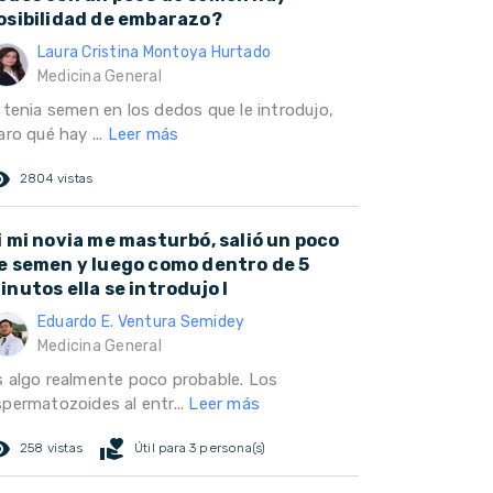
osibilidad de embarazo?
Laura Cristina Montoya Hurtado
Medicina General
i tenia semen en los dedos que le introdujo,
aro qué hay ...
Leer más
ed_eye
2804 vistas
i mi novia me masturbó, salió un poco
e semen y luego como dentro de 5
inutos ella se introdujo l
Eduardo E. Ventura Semidey
Medicina General
s algo realmente poco probable. Los
spermatozoides al entr...
Leer más
ed_eye
volunteer_activism
258 vistas
Útil para 3 persona(s)