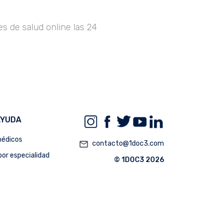
s de salud online las 24
AYUDA
édicos
mail_outline
contacto@1doc3.com
or especialidad
© 1DOC3 2026