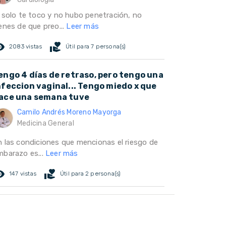
i solo te toco y no hubo penetración, no
enes de que preo...
Leer más
ed_eye
volunteer_activism
2083 vistas
Útil para 7 persona(s)
engo 4 días de retraso, pero tengo una
nfeccion vaginal... Tengo miedo x que
ace una semana tuve
Camilo Andrés Moreno Mayorga
Medicina General
n las condiciones que mencionas el riesgo de
mbarazo es...
Leer más
ed_eye
volunteer_activism
147 vistas
Útil para 2 persona(s)