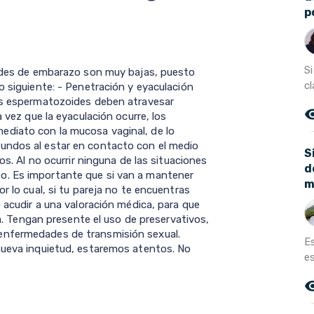
p
S
dades de embarazo son muy bajas, puesto
cl
o siguiente: - Penetración y eyaculación
los espermatozoides deben atravesar
remove_r
a vez que la eyaculación ocurre, los
diato con la mucosa vaginal, de lo
undos al estar en contacto con el medio
S
os. Al no ocurrir ninguna de las situaciones
d
o. Es importante que si van a mantener
m
r lo cual, si tu pareja no te encuentras
o acudir a una valoración médica, para que
lla. Tengan presente el uso de preservativos,
enfermedades de transmisión sexual.
E
nueva inquietud, estaremos atentos. No
e
remove_r