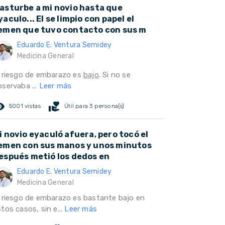
asturbe a mi novio hasta que
yaculo... El se limpio con papel el
emen que tuvo contacto con sus m
Eduardo E. Ventura Semidey
Medicina General
l riesgo de embarazo es
bajo
. Si no se
bservaba ...
Leer más
ed_eye
volunteer_activism
5001 vistas
Útil para 3 persona(s)
i novio eyaculó afuera, pero tocó el
emen con sus manos y unos minutos
espués metió los dedos en
Eduardo E. Ventura Semidey
Medicina General
l riesgo de embarazo es bastante bajo en
tos casos, sin e...
Leer más