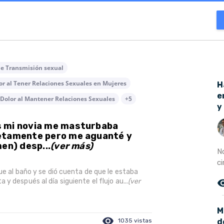
de Transmisión sexual
or al Tener Relaciones Sexuales en Mujeres
H
e
Dolor al Mantener Relaciones Sexuales
+5
y
s mi novia me masturbaba
letamente pero me aguanté y
en) desp...
(ver más)
N
ci
ue al baño y se dió cuenta de que le estaba
remove_r
 después al día siguiente el flujo au...
(ver
M
visibility
d
1035 vistas