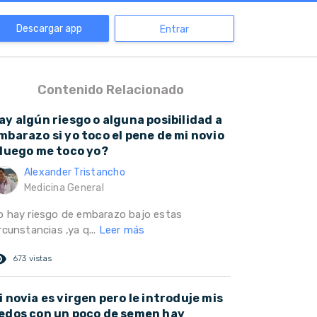
Descargar app
Entrar
Contenido Relacionado
ay algún riesgo o alguna posibilidad a
mbarazo si yo toco el pene de mi novio
 luego me toco yo?
Alexander Tristancho
Medicina General
o hay riesgo de embarazo bajo estas
rcunstancias ,ya q...
Leer más
ed_eye
673 vistas
i novia es virgen pero le introduje mis
edos con un poco de semen hay