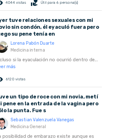
ed_eye
volunteer_activism
4044 vistas
Útil para 6 persona(s)
yer tuve relaciones sexuales con mi
ovio sin condón, él eyaculó fuera pero
uego su pene tenía en
Lorena Pabón Duarte
Medicina interna
cluso si la eyaculación no ocurrió dentro de...
eer más
ed_eye
6120 vistas
uve un tipo de roce con mi novia, metí
i pene en la entrada de la vagina pero
ólo la punta. Fue s
Sebastian Valenzuela Vanegas
Medicina General
a posibilidad de embarazo existe aunque es