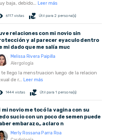
uy baja, debido...
Leer más
ed_eye
volunteer_activism
6117 vistas
Útil para 2 persona(s)
uve relaciones con mi novio sin
rotección y al parecer eyaculo dentro
e mi dado que me salía muc
Melissa Rivera Paipilla
Alergología
 te llego la menstruacion luego de la relacion
xual de r...
Leer más
ed_eye
volunteer_activism
1444 vistas
Útil para 1 persona(s)
i mi novio me tocó la vagina con su
edo sucio con un poco de semen puede
aber embarazo,, aclaro n
Merly Rossana Parra Roa
Cardiología