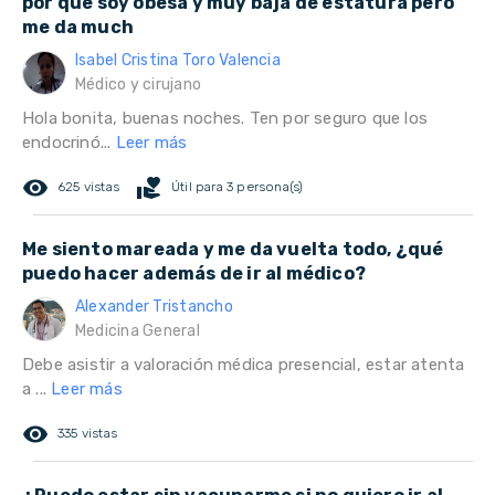
por que soy obesa y muy baja de estatura pero
me da much
Isabel Cristina Toro Valencia
Médico y cirujano
Hola bonita, buenas noches. Ten por seguro que los
endocrinó...
Leer más
remove_red_eye
volunteer_activism
625 vistas
Útil para 3 persona(s)
Me siento mareada y me da vuelta todo, ¿qué
puedo hacer además de ir al médico?
Alexander Tristancho
Medicina General
Debe asistir a valoración médica presencial, estar atenta
a ...
Leer más
remove_red_eye
335 vistas