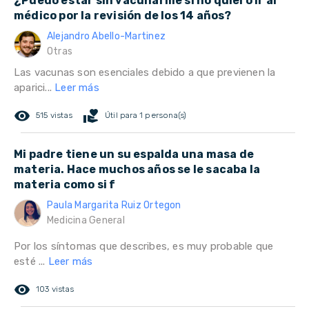
¿Puedo estar sin vacunarme si no quiero ir al
médico por la revisión de los 14 años?
Alejandro Abello-Martinez
Otras
Las vacunas son esenciales debido a que previenen la
aparici...
Leer más
remove_red_eye
volunteer_activism
515 vistas
Útil para 1 persona(s)
Mi padre tiene un su espalda una masa de
materia. Hace muchos años se le sacaba la
materia como si f
Paula Margarita Ruiz Ortegon
Medicina General
Por los síntomas que describes, es muy probable que
esté ...
Leer más
remove_red_eye
103 vistas