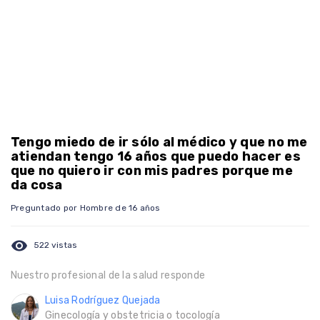
Tengo miedo de ir sólo al médico y que no me
atiendan tengo 16 años que puedo hacer es
que no quiero ir con mis padres porque me
da cosa
Preguntado por Hombre de 16 años
visibility
522 vistas
Nuestro profesional de la salud responde
Luisa Rodríguez Quejada
Ginecología y obstetricia o tocología