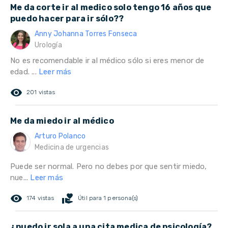
Me da corte ir al medico solo tengo 16 años que
puedo hacer para ir sólo??
Anny Johanna Torres Fonseca
Urología
No es recomendable ir al médico sólo si eres menor de
edad. ...
Leer más
remove_red_eye
201 vistas
Me da miedo ir al médico
Arturo Polanco
Medicina de urgencias
Puede ser normal. Pero no debes por que sentir miedo,
nue...
Leer más
remove_red_eye
volunteer_activism
174 vistas
Útil para 1 persona(s)
¿puedo ir sola a una cita medica de psicología?