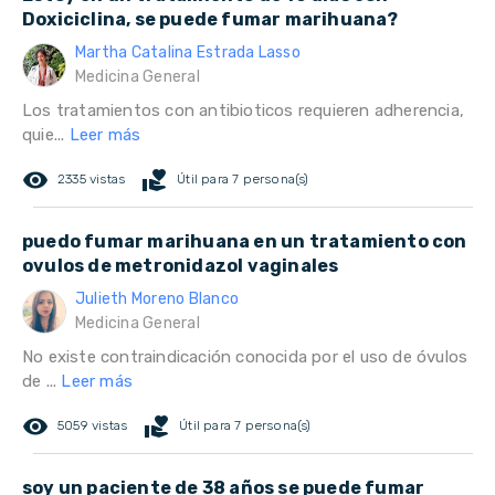
Doxiciclina, se puede fumar marihuana?
Martha Catalina Estrada Lasso
Medicina General
Los tratamientos con antibioticos requieren adherencia,
quie...
Leer más
remove_red_eye
volunteer_activism
2335 vistas
Útil para 7 persona(s)
puedo fumar marihuana en un tratamiento con
ovulos de metronidazol vaginales
Julieth Moreno Blanco
Medicina General
No existe contraindicación conocida por el uso de óvulos
de ...
Leer más
remove_red_eye
volunteer_activism
5059 vistas
Útil para 7 persona(s)
soy un paciente de 38 años se puede fumar