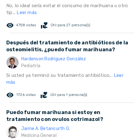
No, lo ideal sería evitar el consumo de marihuana u otro
tip...
Leer más
remove_red_eye
volunteer_activism
4758 vistas
Útil para 27 persona(s)
Después del tratamiento de antibióticos de la
osteomielitis, ¿puedo fumar marihuana?
Hardenson Rodríguez González
Pediatría
Si usted ya terminó su tratamiento antibiótico...
Leer
más
remove_red_eye
volunteer_activism
1706 vistas
Útil para 1 persona(s)
Puedo fumar marihuana si estoy en
tratamiento con ovulos cotrimazol?
Jaime A. Betancurth G.
Medicina General