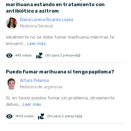
marihuana estando en tratamiento con
antibiótico a azitrom
Diana Lorena Ricardo Lopez
Medicina General
Idealmente no se debe fumar marihuana mientras te
encuent...
Leer más
remove_red_eye
volunteer_activism
445 vistas
Útil para 2 persona(s)
Puedo fumar marihuana si tengo papiloma?
Arturo Polanco
Medicina de urgencias
Sí, en teoría puedes fumar sin problema, obviamente
debes...
Leer más
remove_red_eye
volunteer_activism
1905 vistas
Útil para 2 persona(s)