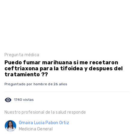
Pregunta médica
Puedo fumar marihuana si me recetaron
ceftriaxona para la tifoidea y despues del
tratamiento ??
Preguntado por hombre de 26 años
visibility
1740 vistas
Nuestro profesional de la salud responde
Omaira Lucia Pabon Ortiz
Medicina General