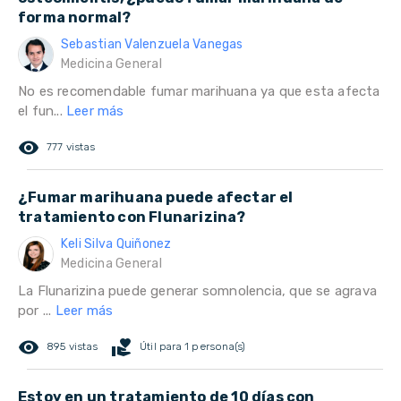
forma normal?
Sebastian Valenzuela Vanegas
Medicina General
No es recomendable fumar marihuana ya que esta afecta
el fun...
Leer más
remove_red_eye
777 vistas
¿Fumar marihuana puede afectar el
tratamiento con Flunarizina?
Keli Silva Quiñonez
Medicina General
La Flunarizina puede generar somnolencia, que se agrava
por ...
Leer más
remove_red_eye
volunteer_activism
895 vistas
Útil para 1 persona(s)
Estoy en un tratamiento de 10 días con