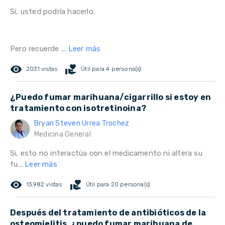
Sí, usted podría hacerlo.
Pero recuerde ...
Leer más
remove_red_eye
volunteer_activism
2031 vistas
Útil para 4 persona(s)
¿Puedo fumar marihuana/cigarrillo si estoy en
tratamiento con isotretinoina?
Bryan Steven Urrea Trochez
Medicina General
Si, esto no interactúa con el medicamento ni altera su
fu...
Leer más
remove_red_eye
volunteer_activism
13.982 vistas
Útil para 20 persona(s)
Después del tratamiento de antibióticos de la
osteomielitis, ¿puedo fumar marihuana de