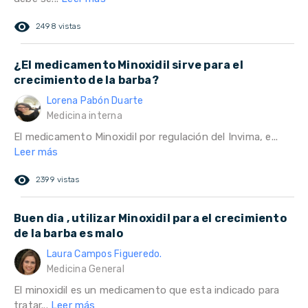
remove_red_eye
2498 vistas
¿El medicamento Minoxidil sirve para el
crecimiento de la barba?
Lorena Pabón Duarte
Medicina interna
El medicamento Minoxidil por regulación del Invima, e...
Leer más
remove_red_eye
2399 vistas
Buen dia , utilizar Minoxidil para el crecimiento
de la barba es malo
Laura Campos Figueredo.
Medicina General
El minoxidil es un medicamento que esta indicado para
tratar...
Leer más