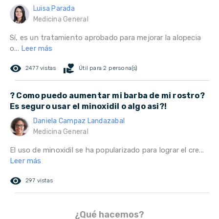
Luisa Parada
Medicina General
Sí, es un tratamiento aprobado para mejorar la alopecia
o...
Leer más
remove_red_eye
volunteer_activism
2477 vistas
Útil para 2 persona(s)
? Como puedo aumentar mi barba de mi rostro?
Es seguro usar el minoxidil o algo asi?!
Daniela Campaz Landazabal
Medicina General
El uso de minoxidil se ha popularizado para lograr el cre...
Leer más
remove_red_eye
297 vistas
¿Qué hacemos?