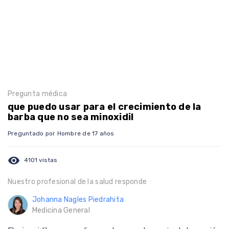
Pregunta médica
que puedo usar para el crecimiento de la
barba que no sea minoxidil
Preguntado por Hombre de 17 años
visibility
4101 vistas
Nuestro profesional de la salud responde
Johanna Nagles Piedrahita
Medicina General