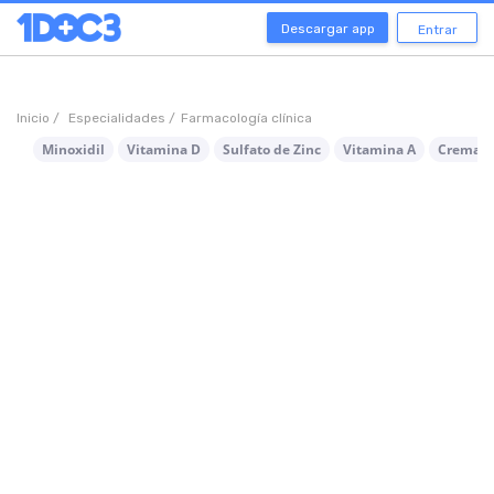
Descargar app
Entrar
Inicio /
Especialidades /
Farmacología clínica
Minoxidil
Vitamina D
Sulfato de Zinc
Vitamina A
Crema O