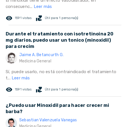
El minoxidil tiene un efecto vasodilatador, en
consecuenc...
Leer más
remove_red_eye
volunteer_activism
1591 vistas
Útil para 1 persona(s)
Durante el tratamiento con isotretinoina 20
mg diarios, puedo usar un tonico (minoxidil)
para crecim
Jaime A. Betancurth G.
Medicina General
Sí, puede usarlo, no está contraindicado el tratamiento
t...
Leer más
remove_red_eye
volunteer_activism
1591 vistas
Útil para 1 persona(s)
¿Puedo usar Minoxidil para hacer crecer mi
barba?
Sebastian Valenzuela Vanegas
Medicina General