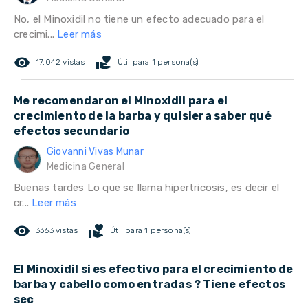
No, el Minoxidil no tiene un efecto adecuado para el
crecimi...
Leer más
remove_red_eye
volunteer_activism
17.042 vistas
Útil para 1 persona(s)
Me recomendaron el Minoxidil para el
crecimiento de la barba y quisiera saber qué
efectos secundario
Giovanni Vivas Munar
Medicina General
Buenas tardes Lo que se llama hipertricosis, es decir el
cr...
Leer más
remove_red_eye
volunteer_activism
3363 vistas
Útil para 1 persona(s)
El Minoxidil si es efectivo para el crecimiento de
barba y cabello como entradas ? Tiene efectos
sec