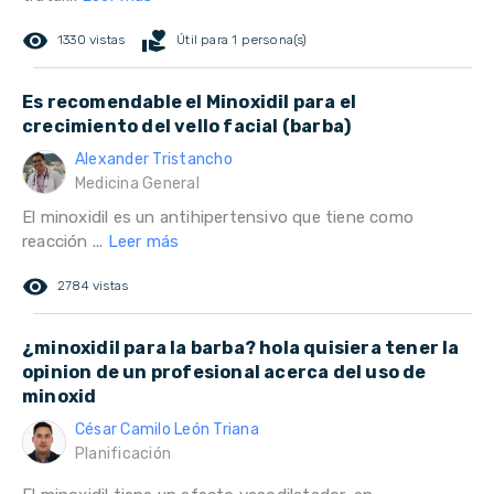
remove_red_eye
volunteer_activism
1330 vistas
Útil para 1 persona(s)
Es recomendable el Minoxidil para el
crecimiento del vello facial (barba)
Alexander Tristancho
Medicina General
El minoxidil es un antihipertensivo que tiene como
reacción ...
Leer más
remove_red_eye
2784 vistas
¿minoxidil para la barba? hola quisiera tener la
opinion de un profesional acerca del uso de
minoxid
César Camilo León Triana
Planificación