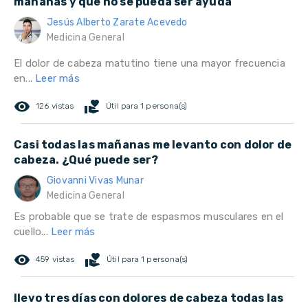
mañanas y que no se pueda ser ayuda
Jesús Alberto Zarate Acevedo
Medicina General
El dolor de cabeza matutino tiene una mayor frecuencia
en...
Leer más
remove_red_eye
volunteer_activism
126 vistas
Útil para 1 persona(s)
Casi todas las mañanas me levanto con dolor de
cabeza. ¿Qué puede ser?
Giovanni Vivas Munar
Medicina General
Es probable que se trate de espasmos musculares en el
cuello...
Leer más
remove_red_eye
volunteer_activism
459 vistas
Útil para 1 persona(s)
llevo tres días con dolores de cabeza todas las