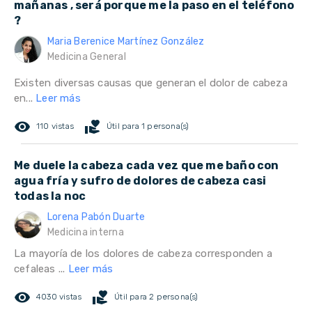
mañanas , será porque me la paso en el teléfono
?
Maria Berenice Martínez González
Medicina General
Existen diversas causas que generan el dolor de cabeza
en...
Leer más
remove_red_eye
volunteer_activism
110 vistas
Útil para 1 persona(s)
Me duele la cabeza cada vez que me baño con
agua fría y sufro de dolores de cabeza casi
todas la noc
Lorena Pabón Duarte
Medicina interna
La mayoría de los dolores de cabeza corresponden a
cefaleas ...
Leer más
remove_red_eye
volunteer_activism
4030 vistas
Útil para 2 persona(s)