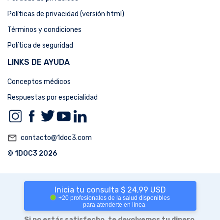
Políticas de privacidad (versión html)
Términos y condiciones
Política de seguridad
LINKS DE AYUDA
Conceptos médicos
Respuestas por especialidad
mail_outline
contacto@1doc3.com
© 1DOC3 2026
Inicia tu consulta $ 24,99 USD
+20 profesionales de la salud disponibles
para atenderte en línea
Si no estás satisfecho, te devolvemos tu dinero.