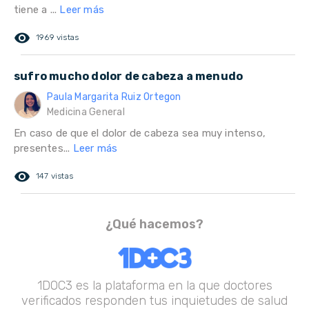
tiene a ...
Leer más
remove_red_eye
1969 vistas
sufro mucho dolor de cabeza a menudo
Paula Margarita Ruiz Ortegon
Medicina General
En caso de que el dolor de cabeza sea muy intenso,
presentes...
Leer más
remove_red_eye
147 vistas
¿Qué hacemos?
1DOC3 es la plataforma en la que doctores
verificados responden tus inquietudes de salud