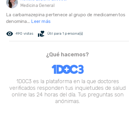
Medicina General
La carbamazepina pertenece al grupo de medicamentos
denomina...
Leer más
remove_red_eye
volunteer_activism
490 vistas
Útil para 1 persona(s)
¿Qué hacemos?
1DOC3 es la plataforma en la que doctores
verificados responden tus inquietudes de salud
online las 24 horas del día. Tus preguntas son
anónimas.