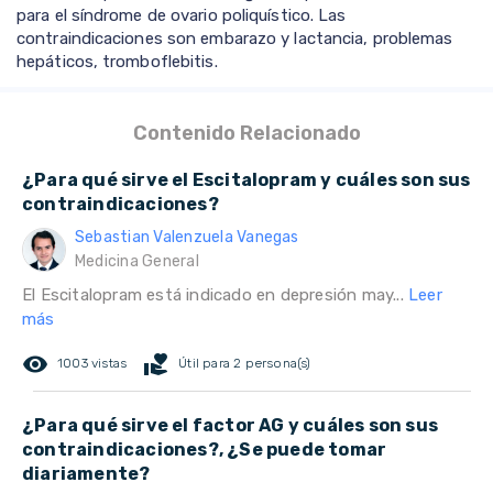
para el síndrome de ovario poliquístico. Las
contraindicaciones son embarazo y lactancia, problemas
hepáticos, tromboflebitis.
Contenido Relacionado
¿Para qué sirve el Escitalopram y cuáles son sus
contraindicaciones?
Sebastian Valenzuela Vanegas
Medicina General
El Escitalopram está indicado en depresión may...
Leer
más
remove_red_eye
volunteer_activism
1003 vistas
Útil para 2 persona(s)
¿Para qué sirve el factor AG y cuáles son sus
contraindicaciones?, ¿Se puede tomar
diariamente?