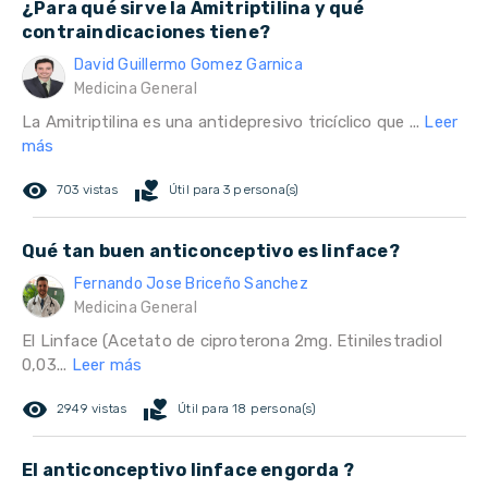
¿Para qué sirve la Amitriptilina y qué
contraindicaciones tiene?
David Guillermo Gomez Garnica
Medicina General
La Amitriptilina es una antidepresivo tricíclico que ...
Leer
más
remove_red_eye
volunteer_activism
703 vistas
Útil para 3 persona(s)
Qué tan buen anticonceptivo es linface?
Fernando Jose Briceño Sanchez
Medicina General
El Linface (Acetato de ciproterona 2mg. Etinilestradiol
0,03...
Leer más
remove_red_eye
volunteer_activism
2949 vistas
Útil para 18 persona(s)
El anticonceptivo linface engorda ?