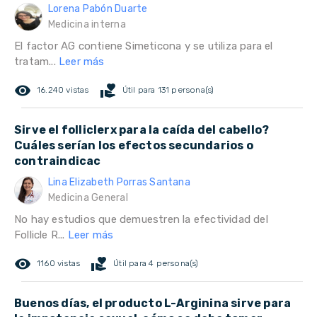
Lorena Pabón Duarte
Medicina interna
El factor AG contiene Simeticona y se utiliza para el
tratam...
Leer más
remove_red_eye
volunteer_activism
16.240 vistas
Útil para 131 persona(s)
Sirve el folliclerx para la caída del cabello?
Cuáles serían los efectos secundarios o
contraindicac
Lina Elizabeth Porras Santana
Medicina General
No hay estudios que demuestren la efectividad del
Follicle R...
Leer más
remove_red_eye
volunteer_activism
1160 vistas
Útil para 4 persona(s)
Buenos días, el producto L-Arginina sirve para