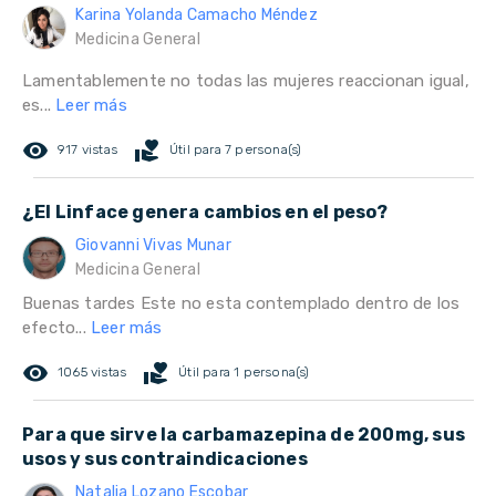
Karina Yolanda Camacho Méndez
Medicina General
Lamentablemente no todas las mujeres reaccionan igual,
es...
Leer más
remove_red_eye
volunteer_activism
917 vistas
Útil para 7 persona(s)
¿El Linface genera cambios en el peso?
Giovanni Vivas Munar
Medicina General
Buenas tardes Este no esta contemplado dentro de los
efecto...
Leer más
remove_red_eye
volunteer_activism
1065 vistas
Útil para 1 persona(s)
Para que sirve la carbamazepina de 200mg, sus
usos y sus contraindicaciones
Natalia Lozano Escobar