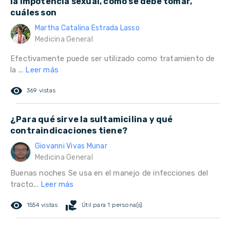
la impotencia sexual, cómo se debe tomar,
cuáles son
Martha Catalina Estrada Lasso
Medicina General
Efectivamente puede ser utilizado como tratamiento de
la ...
Leer más
remove_red_eye
369 vistas
¿Para qué sirve la sultamicilina y qué
contraindicaciones tiene?
Giovanni Vivas Munar
Medicina General
Buenas noches Se usa en el manejo de infecciones del
tracto...
Leer más
remove_red_eye
volunteer_activism
1554 vistas
Útil para 1 persona(s)