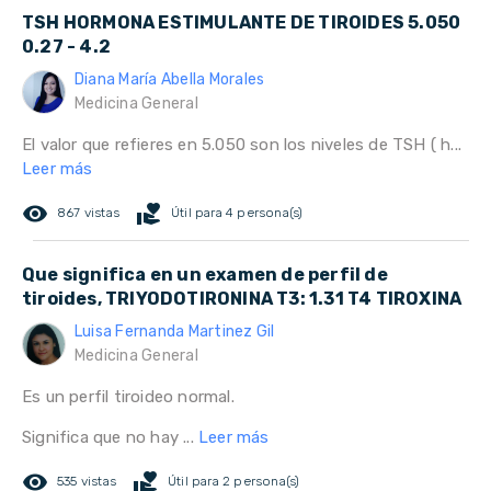
TSH HORMONA ESTIMULANTE DE TIROIDES 5.050
0.27 - 4.2
Diana María Abella Morales
Medicina General
El valor que refieres en 5.050 son los niveles de TSH ( h...
Leer más
remove_red_eye
volunteer_activism
867 vistas
Útil para 4 persona(s)
Que significa en un examen de perfil de
tiroides, TRIYODOTIRONINA T3: 1.31 T4 TIROXINA
Luisa Fernanda Martinez Gil
Medicina General
Es un perfil tiroideo normal.
Significa que no hay ...
Leer más
remove_red_eye
volunteer_activism
535 vistas
Útil para 2 persona(s)