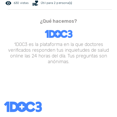
remove_red_eye
volunteer_activism
630 vistas
Útil para 2 persona(s)
¿Qué hacemos?
1DOC3 es la plataforma en la que doctores
verificados responden tus inquietudes de salud
online las 24 horas del día. Tus preguntas son
anónimas.