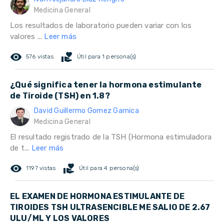
Medicina General
Los resultados de laboratorio pueden variar con los
valores ...
Leer más
remove_red_eye
volunteer_activism
576 vistas
Útil para 1 persona(s)
¿Qué significa tener la hormona estimulante
de Tiroide (TSH) en 1.8?
David Guillermo Gomez Garnica
Medicina General
El resultado registrado de la TSH (Hormona estimuladora
de t...
Leer más
remove_red_eye
volunteer_activism
1197 vistas
Útil para 4 persona(s)
EL EXAMEN DE HORMONA ESTIMULANTE DE
TIROIDES TSH ULTRASENCIBLE ME SALIO DE 2.67
ULU/ML Y LOS VALORES