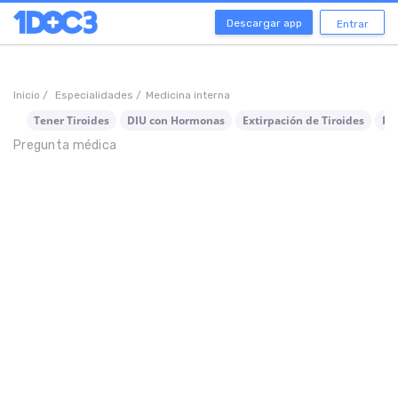
Descargar app
Entrar
Inicio /
Especialidades /
Medicina interna
Tener Tiroides
DIU con Hormonas
Extirpación de Tiroides
Pé
Pregunta médica