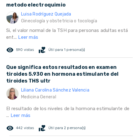
metodo electroquimio
Luisa Rodríguez Quejada
Ginecología y obstetricia o tocología
Si, el valor normal de la TSH para personas adultas está
ent...
Leer más
remove_red_eye
volunteer_activism
590 vistas
Útil para 1 persona(s)
Que significa estos resultados en examen
tiroides 5.930 en hormona estimulante del
tiroides THS ultr
Liliana Carolina Sánchez Valencia
Medicina General
El resultado de los niveles de la hormona estimulante de
...
Leer más
remove_red_eye
volunteer_activism
442 vistas
Útil para 2 persona(s)