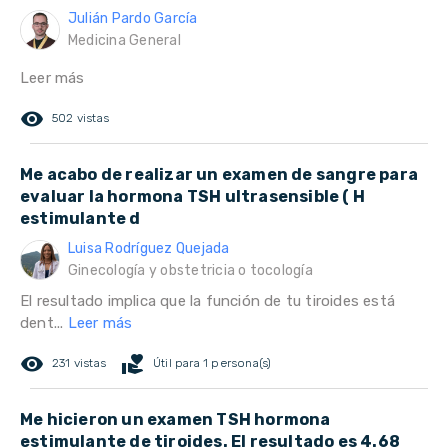
Julián Pardo García
Medicina General
Leer más
remove_red_eye
502 vistas
Me acabo de realizar un examen de sangre para
evaluar la hormona TSH ultrasensible ( H
estimulante d
Luisa Rodríguez Quejada
Ginecología y obstetricia o tocología
El resultado implica que la función de tu tiroides está
dent...
Leer más
remove_red_eye
volunteer_activism
231 vistas
Útil para 1 persona(s)
Me hicieron un examen TSH hormona
estimulante de tiroides. El resultado es 4.68