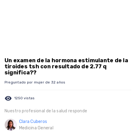
Un examen de la hormona estimulante de la
tiroides tsh con resultado de 2.77 q
significa??
Preguntado por mujer de 32 años
visibility
1250 vistas
Nuestro profesional de la salud responde
Clara Cuberos
Medicina General