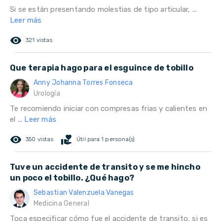
Si se están presentando molestias de tipo articular, ...
Leer más
remove_red_eye
321 vistas
Que terapia hago para el esguince de tobillo
Anny Johanna Torres Fonseca
Urología
Te recomiendo iniciar con compresas frias y calientes en
el ...
Leer más
remove_red_eye
volunteer_activism
350 vistas
Útil para 1 persona(s)
Tuve un accidente de transito y se me hincho
un poco el tobillo. ¿Qué hago?
Sebastian Valenzuela Vanegas
Medicina General
Toca especificar cómo fue el accidente de transito, si es