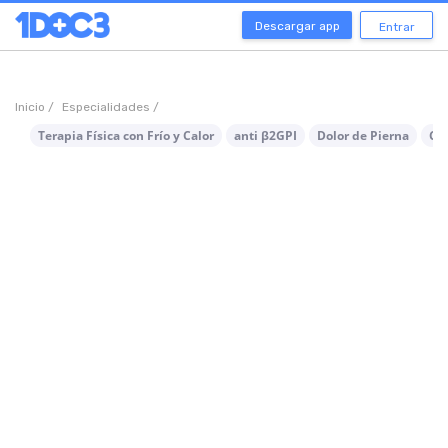
Descargar app
Entrar
Inicio /
Especialidades /
Terapia Física con Frío y Calor
anti β2GPI
Dolor de Pierna
Cal