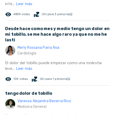
infe...
Leer más
remove_red_eye
volunteer_activism
4859 vistas
Útil para 3 persona(s)
Desde hace como mes y medio tengo un dolor en
mi tobillo, se me hace algo raro ya que no me he
lasti
Merly Rossana Parra Roa
Cardiología
El dolor del tobillo puede empezar como una molestia
leve...
Leer más
remove_red_eye
volunteer_activism
104 vistas
Útil para 1 persona(s)
tengo dolor de tobillo
Vanessa Alejandra Becerra Rico
Medicina General