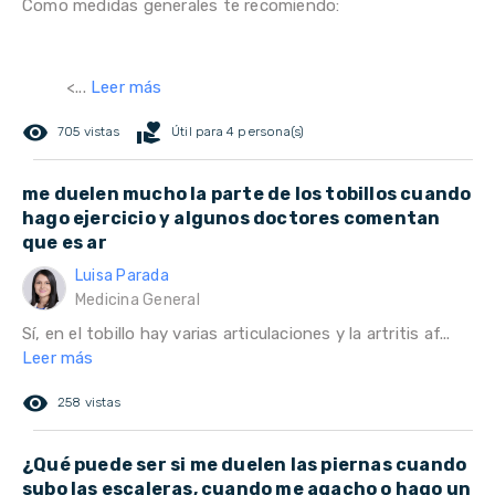
Como medidas generales te recomiendo:
<...
Leer más
remove_red_eye
volunteer_activism
705 vistas
Útil para 4 persona(s)
me duelen mucho la parte de los tobillos cuando
hago ejercicio y algunos doctores comentan
que es ar
Luisa Parada
Medicina General
Sí, en el tobillo hay varias articulaciones y la artritis af...
Leer más
remove_red_eye
258 vistas
¿Qué puede ser si me duelen las piernas cuando
subo las escaleras, cuando me agacho o hago un