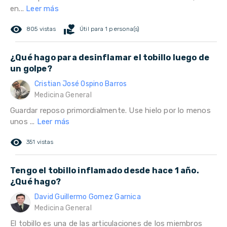
en...
Leer más
remove_red_eye
volunteer_activism
805 vistas
Útil para 1 persona(s)
¿Qué hago para desinflamar el tobillo luego de
un golpe?
Cristian José Ospino Barros
Medicina General
Guardar reposo primordialmente. Use hielo por lo menos
unos ...
Leer más
remove_red_eye
351 vistas
Tengo el tobillo inflamado desde hace 1 año.
¿Qué hago?
David Guillermo Gomez Garnica
Medicina General
El tobillo es una de las articulaciones de los miembros